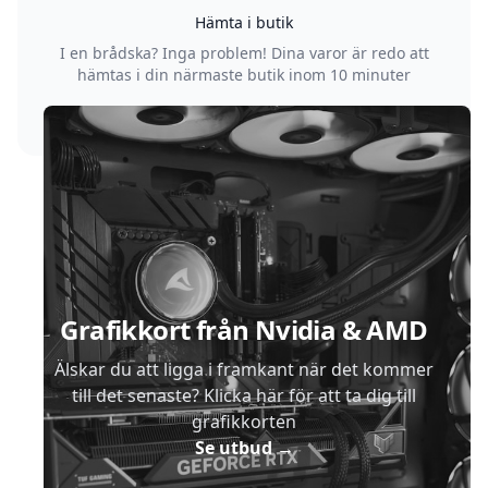
Hämta i butik
I en brådska? Inga problem! Dina varor är redo att
hämtas i din närmaste butik inom 10 minuter
Sidfot
Grafikkort från Nvidia & AMD
Älskar du att ligga i framkant när det kommer
till det senaste? Klicka här för att ta dig till
grafikkorten
Se utbud
→