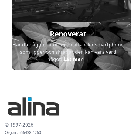
Renoverat
Har du någon dator, surfplatta eller smartphone
som ligger och skräpar, den kan vara värd
något!
Läs mer
→
© 1997-2026
Org.nr: 556438-4260