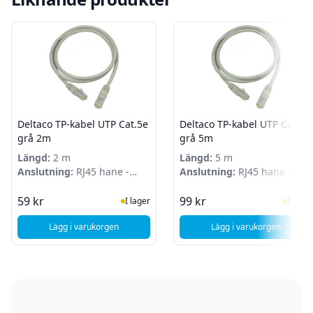
Deltaco TP-kabel UTP Cat.5e
Deltaco TP-kabel UTP Cat.5e
grå 2m
grå 5m
Längd:
2 m
Längd:
5 m
Anslutning:
RJ45 hane -
Anslutning:
RJ45 hane -
RJ45 hane
RJ45 hane
I Lager
I Lag
59 kr
99 kr
I lager
I lager
Lägg i varukorgen
Lägg i varukorgen
, Deltaco TP-kabel UTP Cat.5e grå 2m
, Deltaco TP-kab