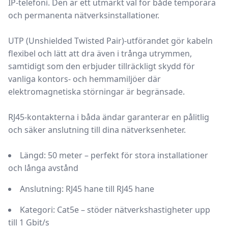
IP-telefoni. Den är ett utmärkt val för både temporära
och permanenta nätverksinstallationer.
UTP (Unshielded Twisted Pair)
-utförandet gör kabeln
flexibel och lätt att dra även i trånga utrymmen,
samtidigt som den erbjuder tillräckligt skydd för
vanliga kontors- och hemmamiljöer där
elektromagnetiska störningar är begränsade.
RJ45-kontakterna
i båda ändar garanterar en pålitlig
och säker anslutning till dina nätverksenheter.
Längd:
50 meter – perfekt för stora installationer
och långa avstånd
Anslutning:
RJ45 hane till RJ45 hane
Kategori:
Cat5e – stöder nätverkshastigheter upp
till 1 Gbit/s