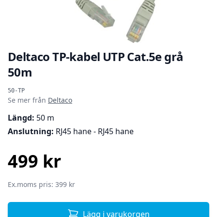
Deltaco TP-kabel UTP Cat.5e grå
50m
Produktinformation
50-TP
Se mer från
Deltaco
Längd:
50 m
Anslutning:
RJ45 hane - RJ45 hane
499 kr
SEK
Ex.moms pris: 399 kr
Lägg i varukorgen