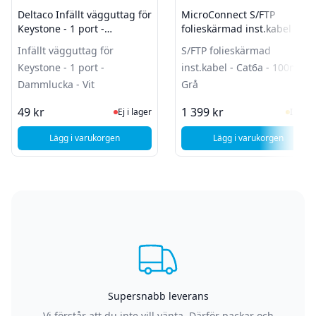
Deltaco Infällt vägguttag för
MicroConnect S/FTP
Keystone - 1 port -
folieskärmad inst.kabel -
Dammlucka - Vit
Cat6a - 100m - Grå
Infällt vägguttag för
S/FTP folieskärmad
Keystone - 1 port -
inst.kabel - Cat6a - 100m -
Dammlucka - Vit
Grå
Ej i lager, besök produktsidan för sen
I Lag
49 kr
1 399 kr
Ej i lager
I lager
Lägg i varukorgen
Lägg i varukorgen
, Deltaco Infällt vägguttag för Keystone - 1 port - Dammlucka
, MicroConnect S/
Supersnabb leverans
Vi förstår att du inte vill vänta. Därför packar och