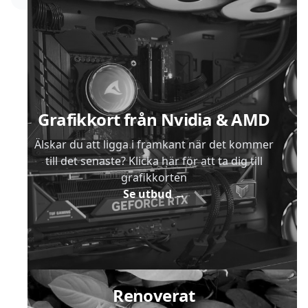
Sidfot
Grafikkort från Nvidia & AMD
Älskar du att ligga i framkant när det kommer
till det senaste? Klicka här för att ta dig till
grafikkorten
Se utbud
→
Renoverat