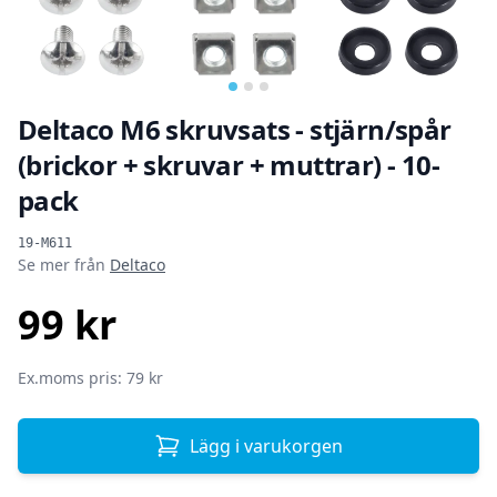
Deltaco M6 skruvsats - stjärn/spår
(brickor + skruvar + muttrar) - 10-
pack
Produktinformation
19-M611
Se mer från
Deltaco
99 kr
SEK
Ex.moms pris: 79 kr
Lägg i varukorgen