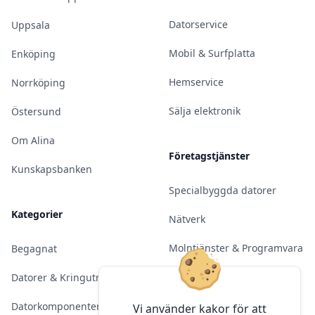
Datorservice
Uppsala
Mobil & Surfplatta
Enköping
Hemservice
Norrköping
Sälja elektronik
Östersund
Om Alina
Företagstjänster
Kunskapsbanken
Specialbyggda datorer
Kategorier
Nätverk
Molntjänster & Programvara
Begagnat
Server & Backup
Datorer & Kringutrustning
Kameraövervakning
Datorkomponenter
Vi använder kakor för att