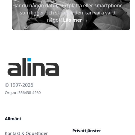
Har du någon dator, surfplatta eller smartphone
som ligger och skräpar, den kan vara värd
något!
Läs mer
→
© 1997-2026
Org.nr: 556438-4260
Allmänt
Privattjänster
Kontakt & Öppettider