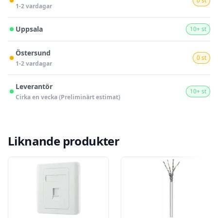
0 st
1-2 vardagar
Uppsala
10+ st
Östersund
0 st
1-2 vardagar
Leverantör
10+ st
Cirka en vecka (Preliminärt estimat)
Liknande produkter