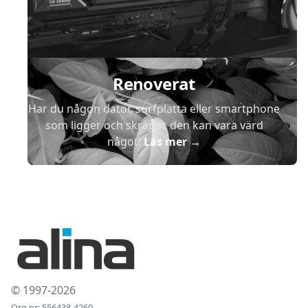
Renoverat
Har du någon dator, surfplatta eller smartphone
som ligger och skräpar, den kan vara värd
något!
Läs mer
→
© 1997-2026
Org.nr: 556438-4260