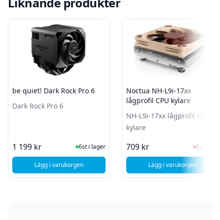
Liknande produkter
be quiet! Dark Rock Pro 6
Noctua NH-L9i-17xx
lågprofil CPU kylare
Dark Rock Pro 6
NH-L9i-17xx lågprofil CPU
kylare
I Lager
Ej i la
1 199 kr
709 kr
6st i lager
Ej i lager
Lägg i varukorgen
Lägg i varukorgen
, be quiet! Dark Rock Pro 6
, Noctua NH-L9i-1