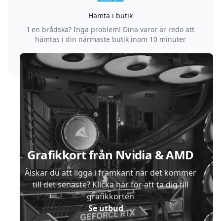
Hämta i butik
I en brådska? Inga problem! Dina varor är redo att
hämtas i din närmaste butik inom 10 minuter
Sidfot
Grafikkort från Nvidia & AMD
Älskar du att ligga i framkant när det kommer
till det senaste? Klicka här för att ta dig till
grafikkorten
Se utbud
→