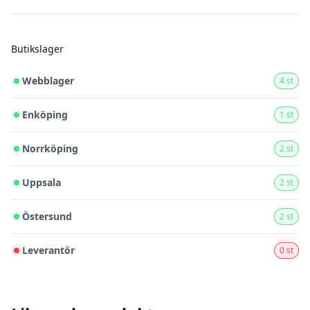
Butikslager
Webblager
4 st
Enköping
1 st
Norrköping
2 st
Uppsala
2 st
Östersund
2 st
Leverantör
0 st