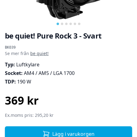
be quiet! Pure Rock 3 - Svart
Produktinformation
BK039
Se mer från
be quiet!
Typ:
Luftkylare
Socket:
AM4 / AM5 / LGA 1700
TDP:
190 W
369 kr
SEK
Ex.moms pris: 295,20 kr
Lägg i varukorgen