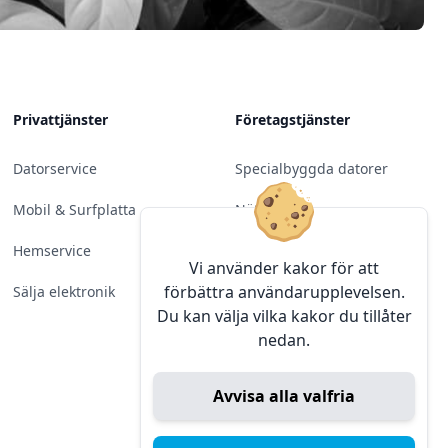
Privattjänster
Företagstjänster
Datorservice
Specialbyggda datorer
Mobil & Surfplatta
Nätverk
Hemservice
Molntjänster &
Vi använder kakor för att
Programvara
förbättra användarupplevelsen.
Sälja elektronik
Du kan välja vilka kakor du tillåter
Server & Backup
nedan.
Kameraövervakning
Avvisa alla valfria
Konferens & Public Display
Sälja elektronik