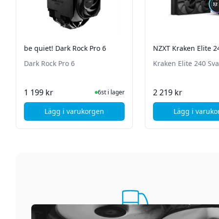
be quiet! Dark Rock Pro 6
NZXT Kraken Elite 2
Dark Rock Pro 6
Kraken Elite 240 Sva
I Lager
I La
1 199 kr
2 219 kr
6st i lager
Lägg i varukorgen
Lägg i varuk
, be quiet! Dark Rock Pro 6
, NZX