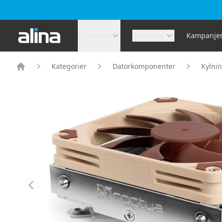
Alina.se
Produkter
Begagnat
Kampanje
Kategorier
Datorkomponenter
Kylni
Hem