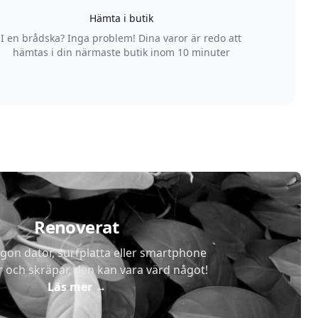
Hämta i butik
I en brådska? Inga problem! Dina varor är redo att
hämtas i din närmaste butik inom 10 minuter
Renoverat
gon dator, surfplatta eller smartphone
r och skräpar, den kan vara värd något!
Läs mer
→