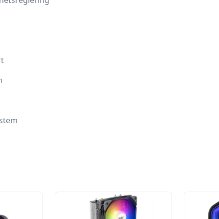
hetsreglering
t
m
ystem