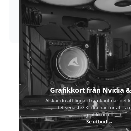
Supersnabb leverans
Vi förstår att du inte vill vänta. Därför packar och
skickar vi dina varor med blixtens hastighet
Sidfot
Grafikkort från Nvidia
Älskar du att ligga i framkant när det 
det senaste? Klicka här för att ta di
grafikkorten
Se utbud
→