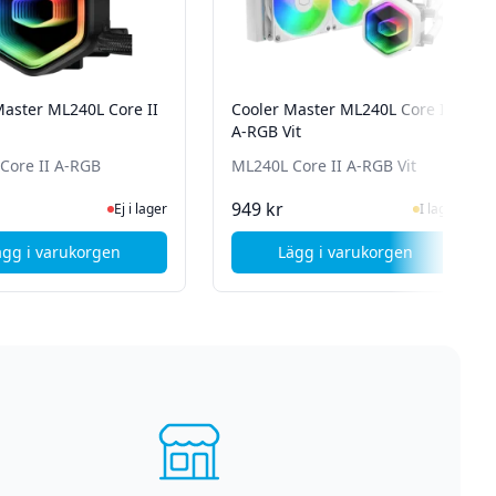
Master ML240L Core II
Cooler Master ML240L Core II
A-RGB Vit
Core II A-RGB
ML240L Core II A-RGB Vit
n för senaste status
Ej i lager, besök produktsidan för senaste status
I Lager
949 kr
Ej i lager
I lager
ägg i varukorgen
Lägg i varukorgen
 CPU Kylare
, Cooler Master ML240L Core II A-RGB
, Cooler Master ML24