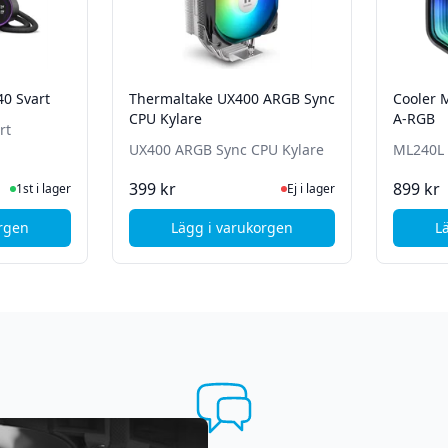
40 Svart
Thermaltake UX400 ARGB Sync
Cooler 
CPU Kylare
A-RGB
rt
UX400 ARGB Sync CPU Kylare
ML240L 
ger
Ej i lager, besök produktsida
399 kr
899 kr
1st i lager
Ej i lager
orgen
Lägg i varukorgen
L
T Kraken Elite 240 Svart
, Thermaltake UX400 ARGB Sync