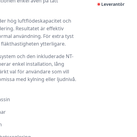
tionen enkel även på tätt
Leverantör
er hög luftflödeskapacitet och
ring. Resultatet är effektiv
ormal användning. För extra tyst
läkthastigheten ytterligare.
system
och den inkluderade NT-
rar enkel installation, lång
ärkt val för användare som vill
issa med kylning eller ljudnivå.
assin
mar
n