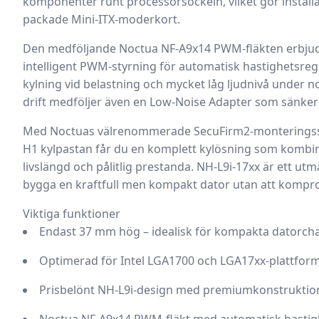
komponenter runt processorsockeln, vilket gör installa
packade Mini-ITX-moderkort.
Den medföljande
Noctua NF-A9x14 PWM-fläkten
erbjud
intelligent PWM-styrning för automatisk hastighetsregle
kylning vid belastning och mycket låg ljudnivå under n
drift medföljer även en Low-Noise Adapter som sänker f
Med Noctuas välrenommerade
SecuFirm2-monterings
H1 kylpastan får du en komplett kylösning som kombine
livslängd och pålitlig prestanda. NH-L9i-17xx är ett utm
bygga en kraftfull men kompakt dator utan att komprom
Viktiga funktioner
Endast 37 mm hög – idealisk för kompakta datorch
Optimerad för Intel LGA1700 och LGA17xx-plattfor
Prisbelönt NH-L9i-design med premiumkonstruktio