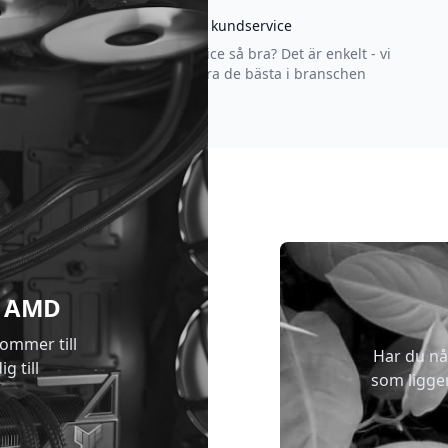
Asgrym kundservice
Varför är vår kundservice så bra? Det är enkelt - vi
strävar efter att vara de bästa i branschen
 & AMD
kommer till
Har du nå
g till
som ligge