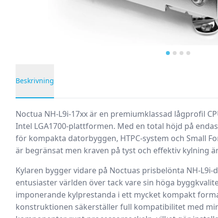
Beskrivning
Produktbeskrivning
Noctua NH-L9i-17xx är en premiumklassad
lågprofil C
Intel LGA1700-plattformen. Med en total höjd på endas
för kompakta datorbyggen, HTPC-system och Small Fo
är begränsat men kraven på tyst och effektiv kylning ä
Kylaren bygger vidare på Noctuas prisbelönta NH-L9i-d
entusiaster världen över tack vare sin höga byggkvalitet,
imponerande kylprestanda i ett mycket kompakt form
konstruktionen säkerställer full kompatibilitet med m