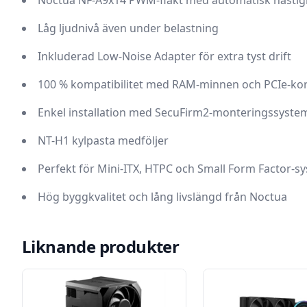
Noctua NF-A9x14 PWM-fläkt med automatisk hastig
Låg ljudnivå även under belastning
Inkluderad Low-Noise Adapter för extra tyst drift
100 % kompatibilitet med RAM-minnen och PCIe-kor
Enkel installation med SecuFirm2-monteringssyste
NT-H1 kylpasta medföljer
Perfekt för Mini-ITX, HTPC och Small Form Factor-s
Hög byggkvalitet och lång livslängd från Noctua
Liknande produkter