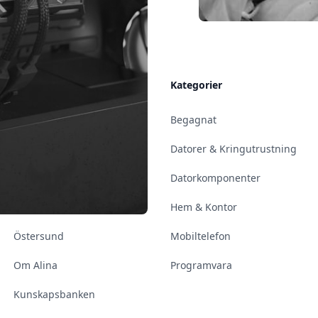
Allmänt
Kategorier
Kontakt & Öppettider
Begagnat
Uppsala
Datorer & Kringutrustning
Enköping
Datorkomponenter
Norrköping
Hem & Kontor
Östersund
Mobiltelefon
Om Alina
Programvara
Kunskapsbanken