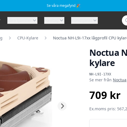
Se våra megafynd 🎉
Sö
r
Våra tjänster
Företag
Kundtjänst
ng
CPU-Kylare
Noctua NH-L9i-17xx lågprofil CPU kylar
Noctua N
kylare
Produktinformat
NH-L9I-17XX
Se mer från
Noctua
709 kr
SEK
Ex.moms pris: 567,2