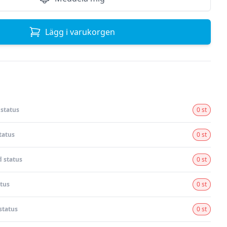
Lägg i varukorgen
status
0 st
tatus
0 st
 status
0 st
tus
0 st
status
0 st