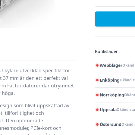
Butikslager
Webblager
Okänd 
PU-kylare
utvecklad specifikt för
t 37 mm är den ett perfekt val
Enköping
Okänd s
rm Factor-datorer där utrymmet
r höga.
Norrköping
Okänd
esign som blivit uppskattad av
Uppsala
Okänd sta
 tillförlitlighet och
at. Den optimerade
Östersund
Okänd 
innesmoduler, PCIe-kort och