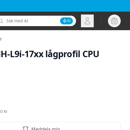
k
Logga in
AI
Inaktivera AI-sökning
e
H-L9i-17xx lågprofil CPU
ion
0 kr
Meddela mig