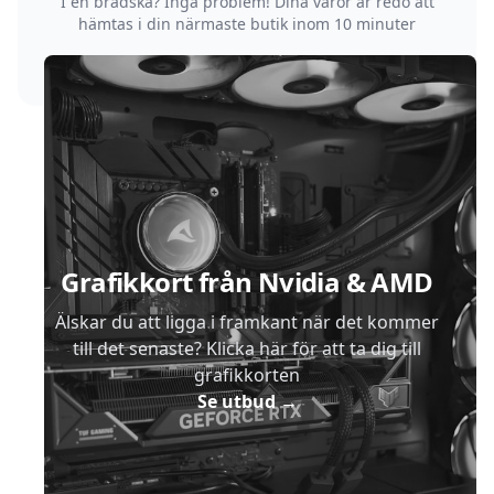
I en brådska? Inga problem! Dina varor är redo att
hämtas i din närmaste butik inom 10 minuter
Sidfot
Grafikkort från Nvidia & AMD
Älskar du att ligga i framkant när det kommer
till det senaste? Klicka här för att ta dig till
grafikkorten
Se utbud
→