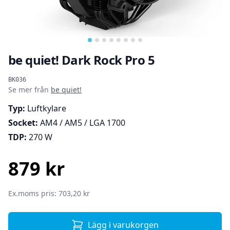
be quiet! Dark Rock Pro 5
Produktinformation
BK036
Se mer från
be quiet!
Typ:
Luftkylare
Socket:
AM4 / AM5 / LGA 1700
TDP:
270 W
879 kr
SEK
Ex.moms pris: 703,20 kr
Lägg i varukorgen