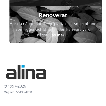
Renoverat
Har du någon dator, surfplatta eller smartphone
som ligger och skräpar, den kan vara värd
något!
Läs mer
→
© 1997-2026
Org.nr: 556438-4260