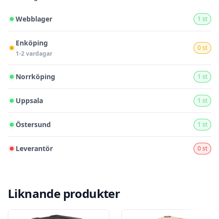
Webblager
1 st
Enköping
0 st
1-2 vardagar
Norrköping
1 st
Uppsala
1 st
Östersund
1 st
Leverantör
0 st
Liknande produkter