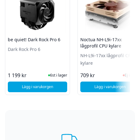
be quiet! Dark Rock Pro 6
Noctua NH-L9i-17xx
lågprofil CPU kylare
Dark Rock Pro 6
NH-L9i-17xx lågprofil CPU
kylare
I Lager
Ej i la
1 199 kr
709 kr
6st i lager
Ej i lager
Lägg i varukorgen
Lägg i varukorgen
, be quiet! Dark Rock Pro 6
, Noctua NH-L9i-1