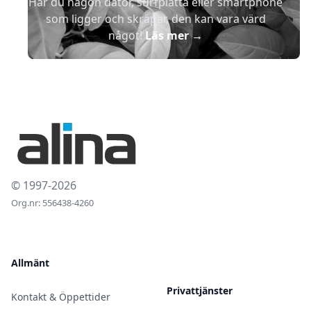
Har du någon dator, surfplatta eller smartphone
som ligger och skräpar, den kan vara värd
något!
Läs mer
→
© 1997-2026
Org.nr: 556438-4260
Allmänt
Privattjänster
Kontakt & Öppettider