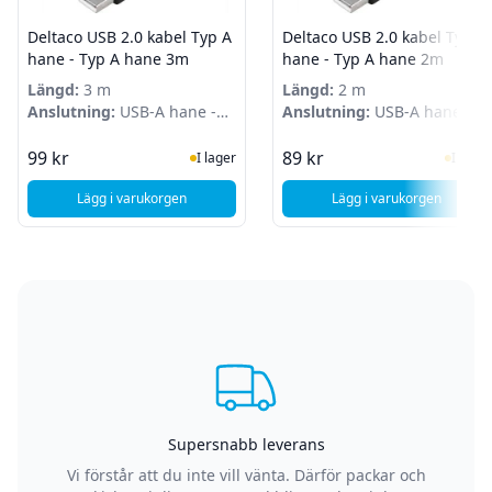
Deltaco USB 2.0 kabel Typ A
Deltaco USB 2.0 kabel Typ A
hane - Typ A hane 3m
hane - Typ A hane 2m
Längd:
3 m
Längd:
2 m
Anslutning:
USB-A hane -
Anslutning:
USB-A hane -
USB-A hane
USB-A hane
I Lager
I Lag
99 kr
89 kr
I lager
I lager
Lägg i varukorgen
Lägg i varukorgen
, Deltaco USB 2.0 kabel Typ A hane - Typ A hane 3m
, Deltaco USB 2.
Supersnabb leverans
Vi förstår att du inte vill vänta. Därför packar och