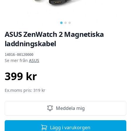
ASUS ZenWatch 2 Magnetiska
laddningskabel
Produktinformation
14016-00120000
Se mer från
ASUS
399 kr
SEK
Ex.moms pris: 319 kr
Meddela mig
Lägg i varukorgen