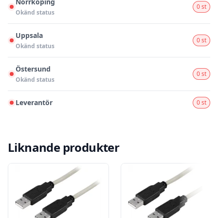
Norrköping
0 st
Okänd status
Uppsala
0 st
Okänd status
Östersund
0 st
Okänd status
Leverantör
0 st
Liknande produkter