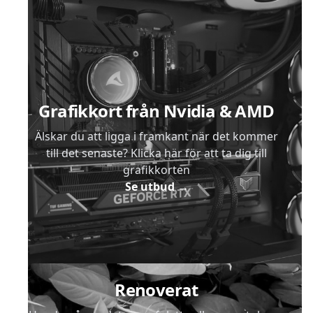
Sidfot
Grafikkort från Nvidia & AMD
Älskar du att ligga i framkant när det kommer
till det senaste? Klicka här för att ta dig till
grafikkorten
Se utbud
→
Renoverat