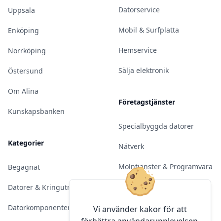
Datorservice
Uppsala
Mobil & Surfplatta
Enköping
Hemservice
Norrköping
Sälja elektronik
Östersund
Om Alina
Företagstjänster
Kunskapsbanken
Specialbyggda datorer
Kategorier
Nätverk
Molntjänster & Programvara
Begagnat
Server & Backup
Datorer & Kringutrustning
Kameraövervakning
Datorkomponenter
Vi använder kakor för att