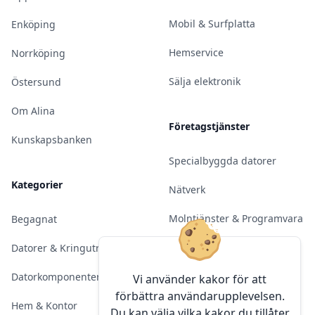
Mobil & Surfplatta
Enköping
Hemservice
Norrköping
Sälja elektronik
Östersund
Om Alina
Företagstjänster
Kunskapsbanken
Specialbyggda datorer
Kategorier
Nätverk
Molntjänster & Programvara
Begagnat
Server & Backup
Datorer & Kringutrustning
Kameraövervakning
Datorkomponenter
Vi använder kakor för att
förbättra användarupplevelsen.
Konferens & Public Display
Hem & Kontor
Du kan välja vilka kakor du tillåter