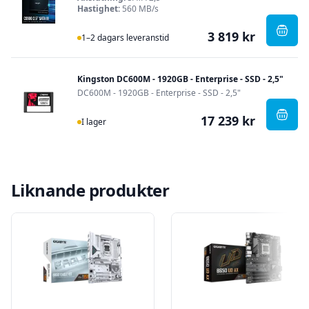
Hastighet:
560 MB/s
3 819 kr
I Lager
, PNY
1–2 dagars leveranstid
Kingston DC600M - 1920GB - Enterprise - SSD - 2,5"
DC600M - 1920GB - Enterprise - SSD - 2,5"
17 239 kr
I Lager
, Kin
I lager
Liknande produkter