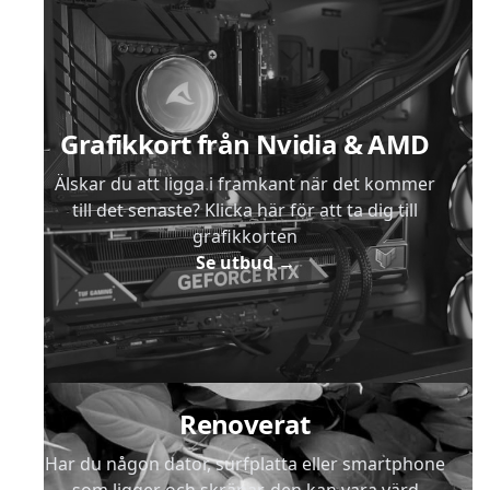
Sidfot
Grafikkort från Nvidia & AMD
Älskar du att ligga i framkant när det kommer
till det senaste? Klicka här för att ta dig till
grafikkorten
Se utbud
→
Renoverat
Har du någon dator, surfplatta eller smartphone