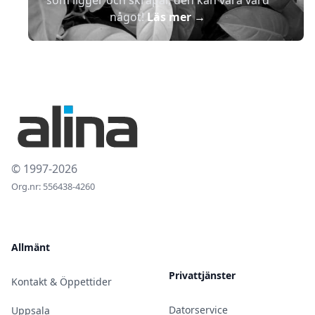
som ligger och skräpar, den kan vara värd
något!
Läs mer
→
© 1997-2026
Org.nr: 556438-4260
Allmänt
Privattjänster
Kontakt & Öppettider
Datorservice
Uppsala