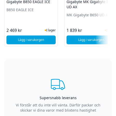
Gigabyte B850 EAGLE ICE
Gigabyte MK Gigabyte B650
UD AX
B850 EAGLE ICE
MK Gigabyte B650 UD AX
I Lager
I Lag
2 469 kr
1 839 kr
I lager
I lager
Lägg i varukorgen
Lägg i varukorgen
, Gigabyte B850 EAGLE ICE
, Gigabyte MK Gi
Supersnabb leverans
Vi förstår att du inte vill vänta. Därför packar och
skickar vi dina varor med blixtens hastighet