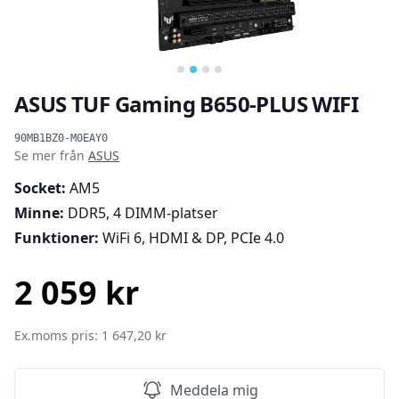
ASUS TUF Gaming B650-PLUS WIFI
Produktinformation
90MB1BZ0-M0EAY0
Se mer från
ASUS
Socket:
AM5
Minne:
DDR5, 4 DIMM-platser
Funktioner:
WiFi 6, HDMI & DP, PCIe 4.0
2 059 kr
SEK
Ex.moms pris: 1 647,20 kr
Meddela mig