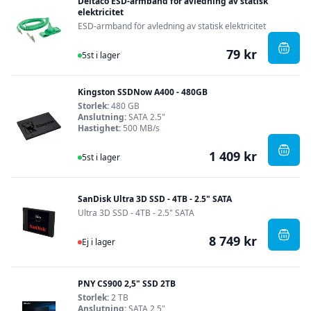
Deltaco ESD-armband för avledning av statisk
elektricitet
ESD-armband för avledning av statisk elektricitet
79 kr
I Lager
, Delt
5st i lager
Kingston SSDNow A400 - 480GB
Storlek:
480 GB
Anslutning:
SATA 2.5"
Hastighet:
500 MB/s
1 409 kr
I Lager
, Kin
5st i lager
SanDisk Ultra 3D SSD - 4TB - 2.5" SATA
Ultra 3D SSD - 4TB - 2.5" SATA
8 749 kr
Ej i lager
, SanD
Ej i lager
PNY CS900 2,5" SSD 2TB
Storlek:
2 TB
Anslutning:
SATA 2,5"