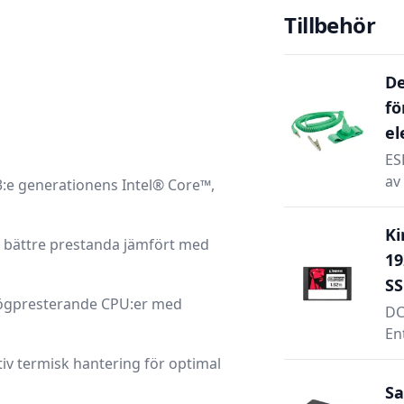
Tillbehör
De
fö
el
ES
av 
3:e generationens Intel® Core™,
Ki
h bättre prestanda jämfört med
19
SS
 högpresterande CPU:er med
DC
En
tiv termisk hantering för optimal
Sa