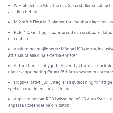
WiFi 6E och 2.5 Gb Ethernet
: Säkerställer snabb och 
alla dina behov.
M.2-stöd
: Flera M.2-platser för snabbare lagringslös
PCIe 4.0
: Ger högre bandbredd och snabbare dataöv
och enheter.
Anslutningsmöjligheter
: Många USB-portar, inklusiv
att ansluta alla dina externa enheter.
AI-funktioner
: Inbyggda AI-verktyg för överklocknin
nätverksoptimering för att förbättra systemets presta
Högkvalitativt ljud
: Integrerad ljudlösning för att g
spel och multimediaanvändning.
Anpassningsbar RGB-belysning
: ASUS Aura Sync stö
anpassa utseendet på din dator.