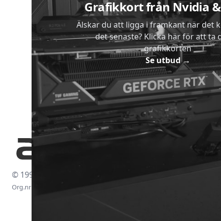
Grafikkort från Nvidia
Älskar du att ligga i framkant när det 
det senaste? Klicka här för att ta di
grafikkorten
Se utbud
→
© 1997-2026
Org.nr: 556438-4260