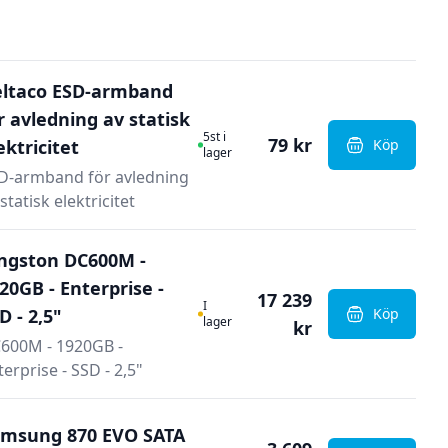
ltaco ESD-armband
r avledning av statisk
I Lager
5st i
79 kr
ektricitet
Köp
, Deltaco E
lager
D-armband för avledning
statisk elektricitet
ngston DC600M -
20GB - Enterprise -
17 239
I Lager
I
D - 2,5"
Köp
, Kingston 
lager
kr
600M - 1920GB -
terprise - SSD - 2,5"
msung 870 EVO SATA