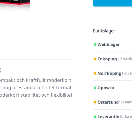
Butikslager
Webblager
Enköping
1-2 vard
X
Norrköping
1-2 v
ompakt och kraftfullt moderkort
hög prestanda i ett litet format.
Uppsala
rkort stabilitet och flexibilitet
Östersund
1-2 var
Leverantör
Cirka 