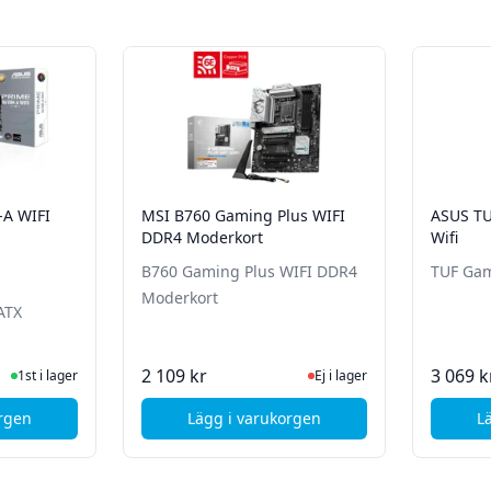
A WIFI
MSI B760 Gaming Plus WIFI
ASUS TU
DDR4 Moderkort
Wifi
B760 Gaming Plus WIFI DDR4
TUF Gam
Moderkort
ATX
ger
Ej i lager, besök produktsida
2 109 kr
3 069 k
1st i lager
Ej i lager
orgen
Lägg i varukorgen
L
US PRIME H610M-A WIFI Moderkort
, MSI B760 Gaming Plus WIFI D