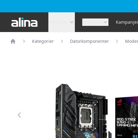
Alina.se
Produkter
Begagnat
Kampanje
Kategorier
Datorkomponenter
Moder
Hem