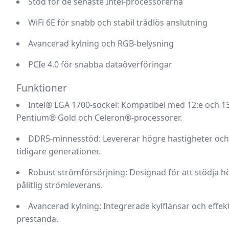
Stöd för de senaste Intel-processorerna
WiFi 6E för snabb och stabil trådlös anslutning
Avancerad kylning och RGB-belysning
PCIe 4.0 för snabba dataöverföringar
Funktioner
Intel® LGA 1700-sockel
: Kompatibel med 12:e och 1
Pentium® Gold och Celeron®-processorer.
DDR5-minnesstöd
: Levererar högre hastigheter oc
tidigare generationer.
Robust strömförsörjning
: Designad för att stödja
pålitlig strömleverans.
Avancerad kylning
: Integrerade kylflänsar och effek
prestanda.