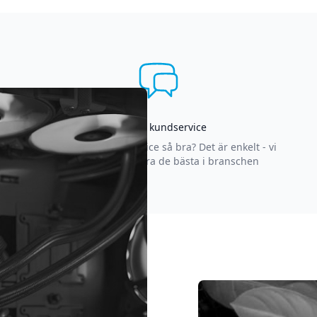
Asgrym kundservice
Varför är vår kundservice så bra? Det är enkelt - vi
strävar efter att vara de bästa i branschen