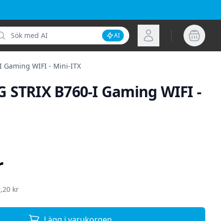
k
Logga in
AI
Inaktivera AI-sökning
 Gaming WIFI - Mini-ITX
 STRIX B760-I Gaming WIFI -
ion
r
,20 kr
Lägg i varukorgen