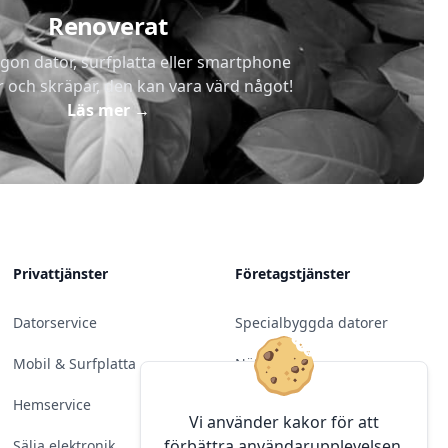
Renoverat
gon dator, surfplatta eller smartphone
r och skräpar, den kan vara värd något!
Läs mer
→
Privattjänster
Företagstjänster
Datorservice
Specialbyggda datorer
Mobil & Surfplatta
Nätverk
Hemservice
Molntjänster &
Vi använder kakor för att
Programvara
förbättra användarupplevelsen.
Sälja elektronik