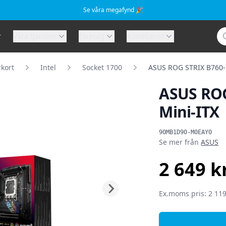
Se våra megafynd 🎉
Sö
r
Våra tjänster
Företag
Kundtjänst
kort
Intel
Socket 1700
ASUS ROG STRIX B760-I
ASUS ROG
Mini-ITX
Produktinformat
90MB1D90-M0EAY0
Se mer från
ASUS
2 649 k
SEK
Ex.moms pris: 2 119