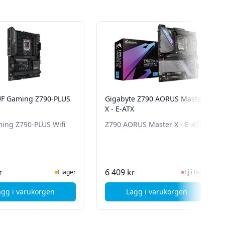
F Gaming Z790-PLUS
Gigabyte Z790 AORUS Master
X - E-ATX
ing Z790-PLUS Wifi
Z790 AORUS Master X - E-ATX
n för senaste status
I Lager
Ej i lager, besök 
r
6 409 kr
I lager
Ej i lager
ägg i varukorgen
Lägg i varukorgen
DR4 Moderkort
, ASUS TUF Gaming Z790-PLUS Wifi
, Gigabyte Z790 AOR