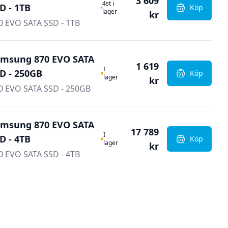
3 609
I Lager
4st i
D - 1TB
Köp
, Samsung 
lager
kr
0 EVO SATA SSD - 1TB
msung 870 EVO SATA
1 619
I Lager
I
D - 250GB
Köp
, Samsung 
lager
kr
0 EVO SATA SSD - 250GB
msung 870 EVO SATA
17 789
I Lager
I
D - 4TB
Köp
, Samsung 
lager
kr
0 EVO SATA SSD - 4TB