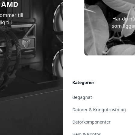
 & AMD
kommer till
Har du nå
g till
som ligge
Allmänt
Kategorier
Kontakt & Öppettider
Begagnat
Uppsala
Datorer & Kringutrustning
Enköping
Datorkomponenter
Norrköping
Hem & Kontor