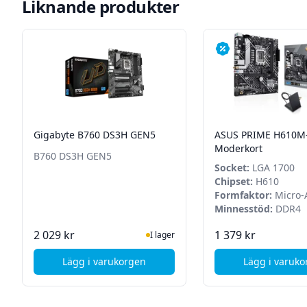
Liknande produkter
Gigabyte B760 DS3H GEN5
ASUS PRIME H610M-
Moderkort
B760 DS3H GEN5
Socket:
LGA 1700
Chipset:
H610
Formfaktor:
Micro-
Minnesstöd:
DDR4
I Lager
I La
2 029 kr
1 379 kr
I lager
Lägg i varukorgen
Lägg i varuk
, Gigabyte B760 DS3H GEN5
, AS