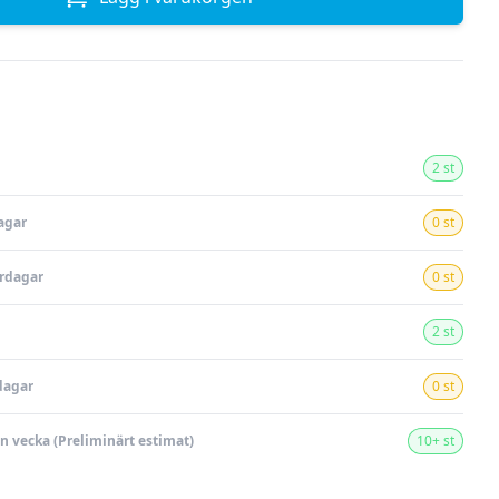
2 st
agar
0 st
ardagar
0 st
2 st
dagar
0 st
en vecka (Preliminärt estimat)
10+ st