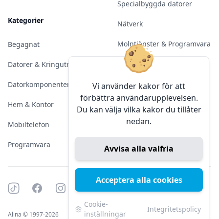
Specialbyggda datorer
Kategorier
Nätverk
Molntjänster & Programvara
Begagnat
Server & Backup
Datorer & Kringutrustning
Kameraövervakning
Datorkomponenter
Vi använder kakor för att
förbättra användarupplevelsen.
Konferens & Public Display
Hem & Kontor
Du kan välja vilka kakor du tillåter
nedan.
Sälja elektronik
Mobiltelefon
Programvara
Avvisa alla valfria
Acceptera alla cookies
Tiktok
Facebook
Instagram
YouTube
Mörkt läge
Mörkt läge
Cookie-
Integritetspolicy
inställningar
Alina © 1997-2026