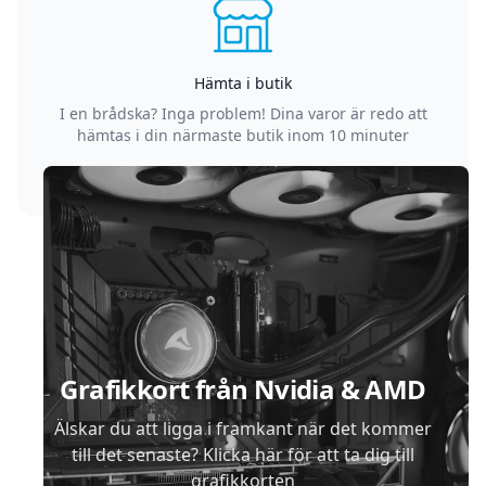
Hämta i butik
I en brådska? Inga problem! Dina varor är redo att
hämtas i din närmaste butik inom 10 minuter
Sidfot
Grafikkort från Nvidia & AMD
Älskar du att ligga i framkant när det kommer
till det senaste? Klicka här för att ta dig till
grafikkorten