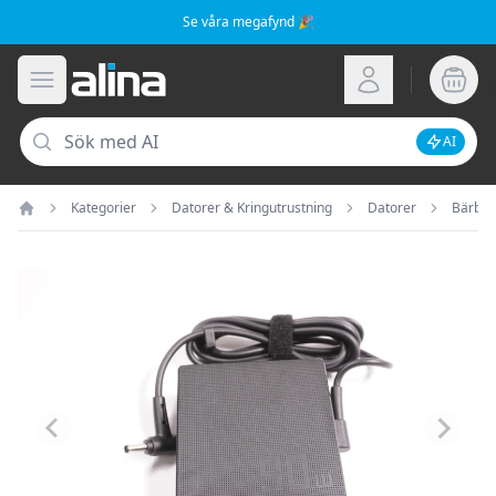
Se våra megafynd 🎉
Alina.se
Öppna meny
Logga in
Sök
AI
Inaktive
Kategorier
Datorer & Kringutrustning
Datorer
Bärbar
Hem