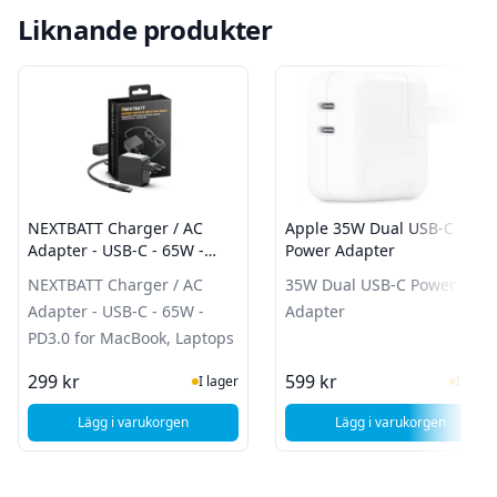
Liknande produkter
NEXTBATT Charger / AC
Apple 35W Dual USB-C
Adapter - USB-C - 65W -
Power Adapter
PD3.0 for MacBook, Laptops
NEXTBATT Charger / AC
35W Dual USB-C Power
Adapter - USB-C - 65W -
Adapter
PD3.0 for MacBook, Laptops
I Lager
I Lag
299 kr
599 kr
I lager
I lager
Lägg i varukorgen
Lägg i varukorgen
, NEXTBATT Charger / AC Adapter - USB-C - 65W - PD3.0 f
, Apple 35W Dua