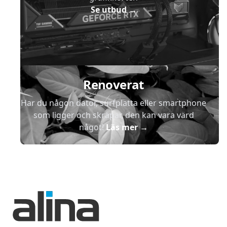
Se utbud
→
Renoverat
Har du någon dator, surfplatta eller smartphone
som ligger och skräpar, den kan vara värd
något!
Läs mer
→