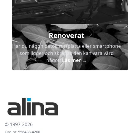
Renoverat
Har du någon dator, surfplatta eller smartphone
som ligger och skräpar, den kan vara värd
något!
Läs mer
→
© 1997-2026
Org.nr: 556438-4260