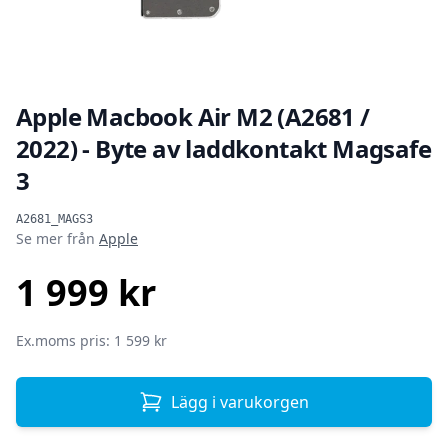
Apple Macbook Air M2 (A2681 /
2022) - Byte av laddkontakt Magsafe
3
Produktinformation
A2681_MAGS3
Se mer från
Apple
1 999 kr
SEK
Ex.moms pris: 1 599 kr
Lägg i varukorgen