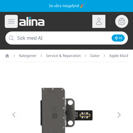
Se våra megafynd 🎉
Alina.se
Öppna meny
Logga in
Sök
AI
Inaktive
Kategorier
Service & Reparation
Dator
Apple MacBo
Hem