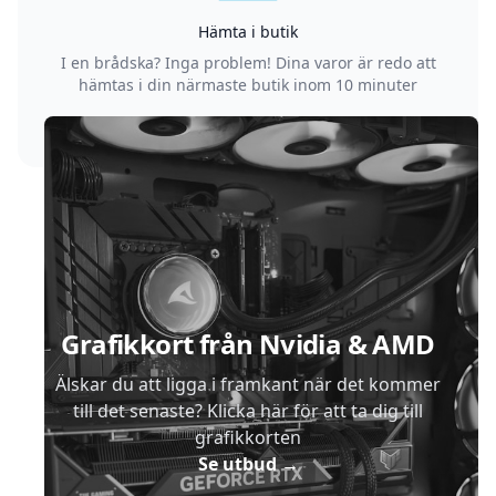
Hämta i butik
I en brådska? Inga problem! Dina varor är redo att
hämtas i din närmaste butik inom 10 minuter
Sidfot
Grafikkort från Nvidia & AMD
Älskar du att ligga i framkant när det kommer
till det senaste? Klicka här för att ta dig till
grafikkorten
Se utbud
→