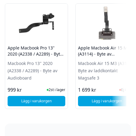
Apple Macbook Pro 13"
Apple Macbook Air 15 M3
2020 (A2338 / A2289) - Byte
(A3114) - Byte av
av Audioboard
laddkontakt Magsafe 3
Macbook Pro 13" 2020
Macbook Air 15 M3 (A3114) -
(A2338 / A2289) - Byte av
Byte av laddkontakt
Audioboard
Magsafe 3
I Lager
Ej i la
999 kr
1 699 kr
2st i lager
Ej i lager
Lägg i varukorgen
Lägg i varukorgen
, Apple Macbook Pro 13" 2020 (A2338 / A2289) - Byte av A
, Apple Macbook 