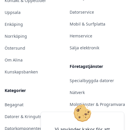
Kontakt & Öppettider
Datorservice
Uppsala
Mobil & Surfplatta
Enköping
Hemservice
Norrköping
Sälja elektronik
Östersund
Om Alina
Företagstjänster
Kunskapsbanken
Specialbyggda datorer
Kategorier
Nätverk
Molntjänster & Programvara
Begagnat
Server & Backup
Datorer & Kringutrustning
Kameraövervakning
Datorkomponenter
Vi använder kakor för att