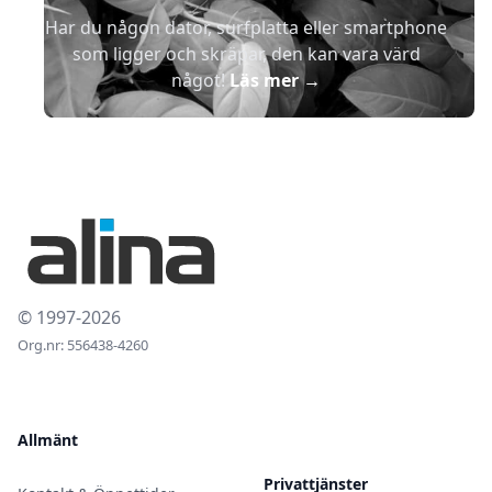
Har du någon dator, surfplatta eller smartphone
som ligger och skräpar, den kan vara värd
något!
Läs mer
→
© 1997-2026
Org.nr: 556438-4260
Allmänt
Privattjänster