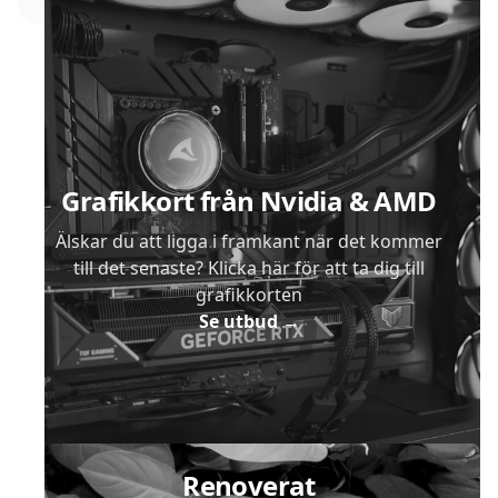
Sidfot
Grafikkort från Nvidia & AMD
Älskar du att ligga i framkant när det kommer
till det senaste? Klicka här för att ta dig till
grafikkorten
Se utbud
→
Renoverat