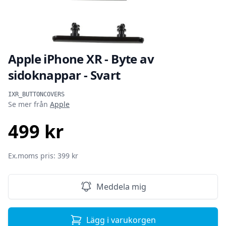
Apple iPhone XR - Byte av
sidoknappar - Svart
Produktinformation
IXR_BUTTONCOVERS
Se mer från
Apple
499 kr
SEK
Ex.moms pris: 399 kr
Meddela mig
Lägg i varukorgen