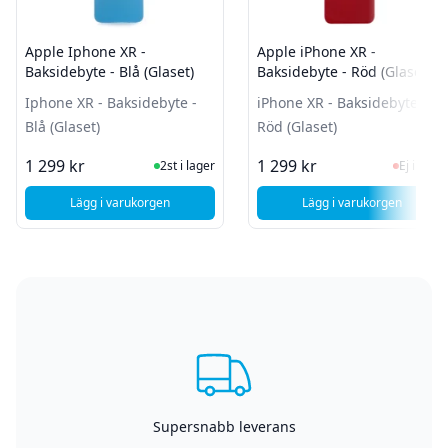
Apple Iphone XR -
Apple iPhone XR -
Baksidebyte - Blå (Glaset)
Baksidebyte - Röd (Glaset)
Iphone XR - Baksidebyte -
iPhone XR - Baksidebyte -
Blå (Glaset)
Röd (Glaset)
I Lager
Ej i la
1 299 kr
1 299 kr
2st i lager
Ej i lager
Lägg i varukorgen
Lägg i varukorgen
, Apple Iphone XR - Baksidebyte - Blå (Glaset)
, Apple iPhone XR
Supersnabb leverans