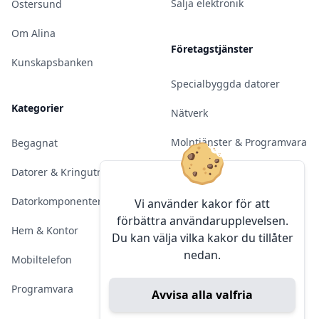
Sälja elektronik
Östersund
Om Alina
Företagstjänster
Kunskapsbanken
Specialbyggda datorer
Kategorier
Nätverk
Molntjänster & Programvara
Begagnat
Server & Backup
Datorer & Kringutrustning
Kameraövervakning
Datorkomponenter
Vi använder kakor för att
förbättra användarupplevelsen.
Konferens & Public Display
Hem & Kontor
Du kan välja vilka kakor du tillåter
nedan.
Sälja elektronik
Mobiltelefon
Programvara
Avvisa alla valfria