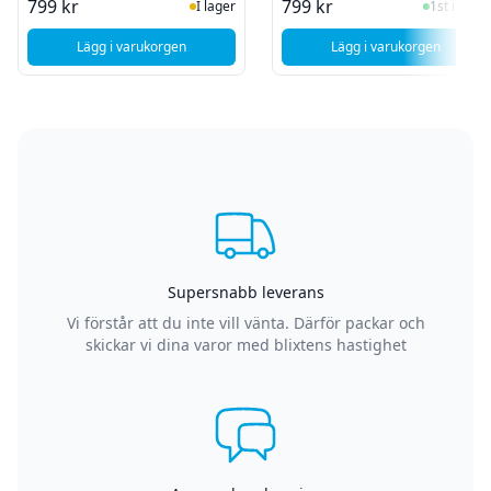
I Lager
I Lager
799 kr
799 kr
I lager
1st i lager
Lägg i varukorgen
Lägg i varukorgen
, Apple iPhone 6 - Skärm och Glasbyte - Org LCD - Vit (och g
, Apple iPhone 6 
Supersnabb leverans
Vi förstår att du inte vill vänta. Därför packar och
skickar vi dina varor med blixtens hastighet