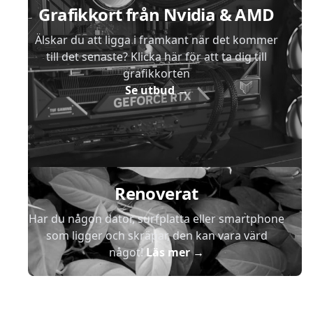
Grafikkort från Nvidia & AMD
Älskar du att ligga i framkant när det kommer
till det senaste? Klicka här för att ta dig till
grafikkorten
Se utbud
→
Renoverat
Har du någon dator, surfplatta eller smartphone
som ligger och skräpar, den kan vara värd
något!
Läs mer
→