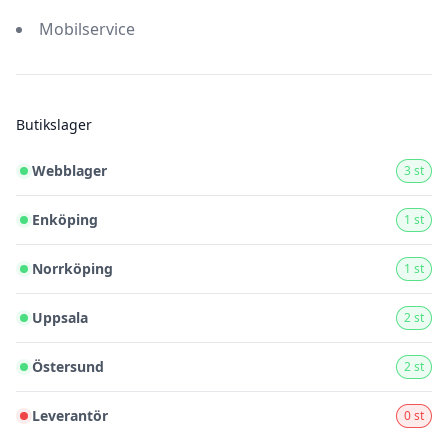
Mobilservice
Butikslager
Webblager
3 st
Enköping
1 st
Norrköping
1 st
Uppsala
2 st
Östersund
2 st
Leverantör
0 st