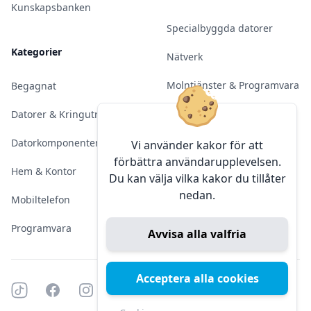
Kunskapsbanken
Specialbyggda datorer
Kategorier
Nätverk
Molntjänster & Programvara
Begagnat
Server & Backup
Datorer & Kringutrustning
Kameraövervakning
Datorkomponenter
Vi använder kakor för att
förbättra användarupplevelsen.
Konferens & Public Display
Hem & Kontor
Du kan välja vilka kakor du tillåter
nedan.
Sälja elektronik
Mobiltelefon
Programvara
Avvisa alla valfria
Acceptera alla cookies
Tiktok
Facebook
Instagram
YouTube
Mörkt läge
Mörkt läge