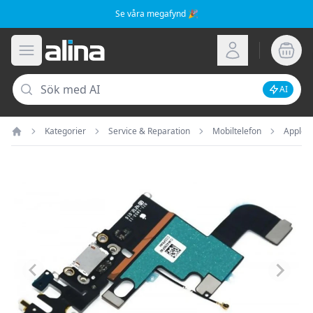
Se våra megafynd 🎉
Alina.se
Öppna meny
Logga in
Sök
AI
Inaktive
Kategorier
Service & Reparation
Mobiltelefon
Apple
Hem