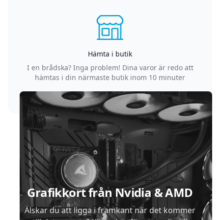
Hämta i butik
I en brådska? Inga problem! Dina varor är redo att
hämtas i din närmaste butik inom 10 minuter
Sidfot
Grafikkort från Nvidia & AMD
Älskar du att ligga i framkant när det kommer