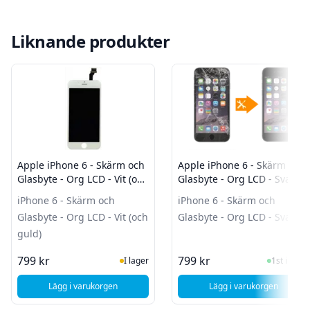
Liknande produkter
Apple iPhone 6 - Skärm och
Apple iPhone 6 - Skärm och
Glasbyte - Org LCD - Vit (och
Glasbyte - Org LCD - Svart
guld)
iPhone 6 - Skärm och
iPhone 6 - Skärm och
Glasbyte - Org LCD - Vit (och
Glasbyte - Org LCD - Svart
guld)
I Lager
I Lager
799 kr
799 kr
I lager
1st i lager
Lägg i varukorgen
Lägg i varukorgen
, Apple iPhone 6 - Skärm och Glasbyte - Org LCD - Vit (och g
, Apple iPhone 6 