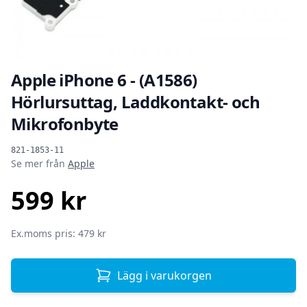
Apple iPhone 6 - (A1586)
Hörlursuttag, Laddkontakt- och
Mikrofonbyte
Produktinformation
821-1853-11
Se mer från
Apple
599 kr
SEK
Ex.moms pris: 479 kr
Lägg i varukorgen