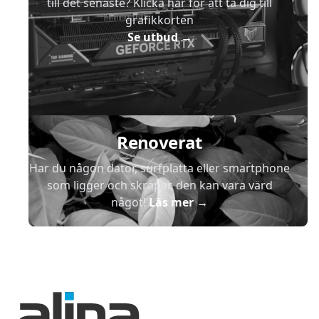
till det senaste? Klicka här för att ta dig till
grafikkorten
Se utbud
→
Renoverat
Har du någon dator, surfplatta eller smartphone
som ligger och skräpar, den kan vara värd
något!
Läs mer
→