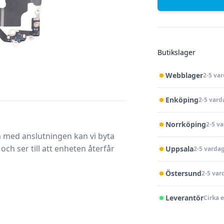
Butikslager
Webblager
2-5 va
Enköping
2-5 vard
Norrköping
2-5 v
m med anslutningen kan vi byta
ch ser till att enheten återfår
Uppsala
2-5 varda
Östersund
2-5 var
Leverantör
Cirka 