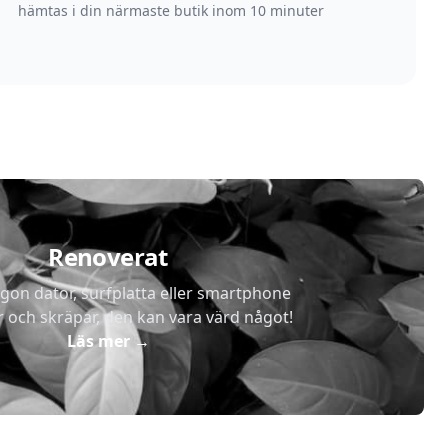
hämtas i din närmaste butik inom 10 minuter
Renoverat
gon dator, surfplatta eller smartphone
r och skräpar, den kan vara värd något!
Läs mer
→