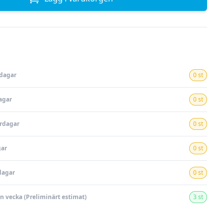
rdagar
0 st
agar
0 st
ardagar
0 st
gar
0 st
dagar
0 st
en vecka (Preliminärt estimat)
3 st