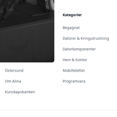
Allmänt
Kategorier
Kontakt & Öppettider
Begagnat
Uppsala
Datorer & Kringutrustning
Enköping
Datorkomponenter
Norrköping
Hem & Kontor
Östersund
Mobiltelefon
Om Alina
Programvara
Kunskapsbanken