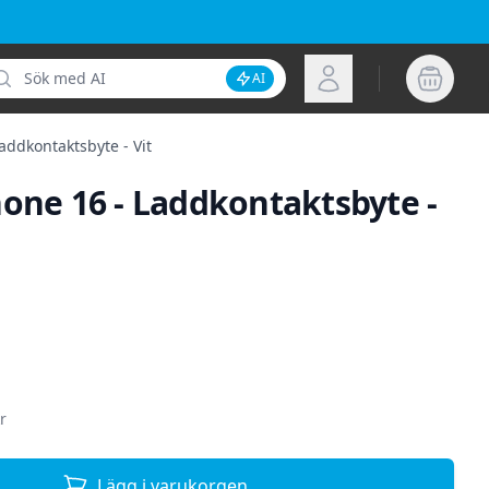
k
Logga in
AI
Inaktivera AI-sökning
addkontaktsbyte - Vit
hone 16 - Laddkontaktsbyte -
ion
r
Lägg i varukorgen