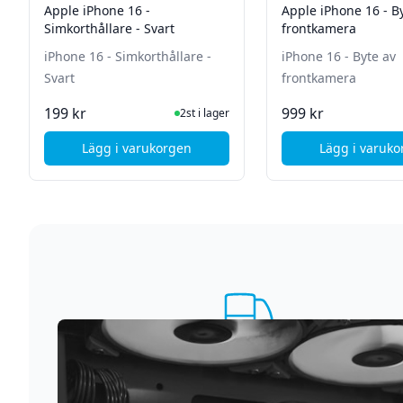
Apple iPhone 16 -
Apple iPhone 16 - B
Simkorthållare - Svart
frontkamera
iPhone 16 - Simkorthållare -
iPhone 16 - Byte av
Svart
frontkamera
I Lager
I La
199 kr
999 kr
2st i lager
Lägg i varukorgen
Lägg i varuk
, Apple iPhone 16 - Simkorthållare - Svart
, Ap
Supersnabb leverans
Vi förstår att du inte vill vänta. Därför packar och