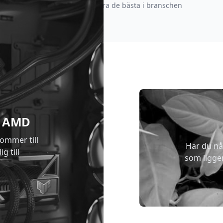
strävar efter att vara de bästa i branschen
 & AMD
kommer till
Har du nå
g till
som ligge