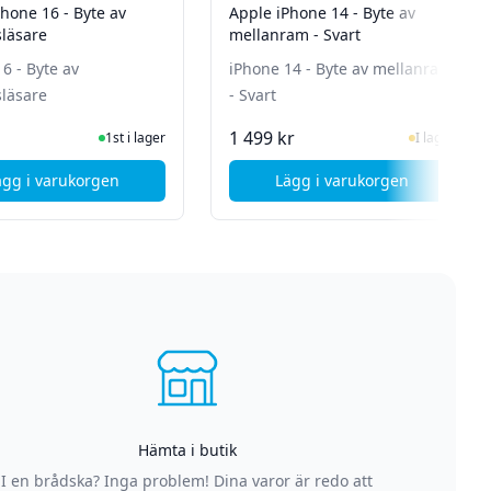
hone 16 - Byte av
Apple iPhone 14 - Byte av
släsare
mellanram - Svart
6 - Byte av
iPhone 14 - Byte av mellanram
släsare
- Svart
I Lager
I Lager
1 499 kr
1st i lager
I lager
ägg i varukorgen
Lägg i varukorgen
speaker
, Apple iPhone 16 - Byte av simkortsläsare
, Apple iPhone 14 - 
Hämta i butik
I en brådska? Inga problem! Dina varor är redo att