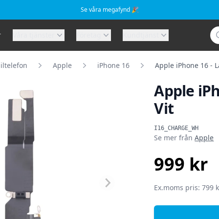
Se våra megafynd 🎉
Sö
r
Våra tjänster
Företag
Kundtjänst
ltelefon
Apple
iPhone 16
Apple iPhone 16 - L
Apple iP
Vit
Produktinformat
I16_CHARGE_WH
Se mer från
Apple
999 kr
SEK
Ex.moms pris: 799 k