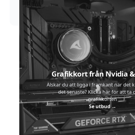
skickar vi dina varor med blixtens hastighet
Sidfot
Grafikkort från Nvidia
Älskar du att ligga i framkant när det 
det senaste? Klicka här för att ta di
grafikkorten
Se utbud
→