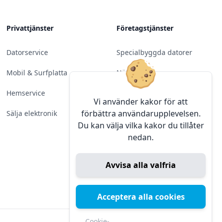
Privattjänster
Företagstjänster
Datorservice
Specialbyggda datorer
Mobil & Surfplatta
Nätverk
Hemservice
Molntjänster &
Vi använder kakor för att
Programvara
förbättra användarupplevelsen.
Sälja elektronik
Du kan välja vilka kakor du tillåter
Server & Backup
nedan.
Kameraövervakning
Avvisa alla valfria
Konferens & Public Display
Sälja elektronik
Acceptera alla cookies
Cookie-