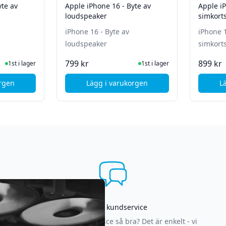
yte av
Apple iPhone 16 - Byte av
Apple iP
loudspeaker
simkort
iPhone 16 - Byte av
iPhone 1
loudspeaker
simkort
ger
I Lager
799 kr
899 kr
1st i lager
1st i lager
orgen
Lägg i varukorgen
L
ple iPhone 16 - Byte av frontkamera
, Apple iPhone 16 - Byte av loud
Asgrym kundservice
Varför är vår kundservice så bra? Det är enkelt - vi