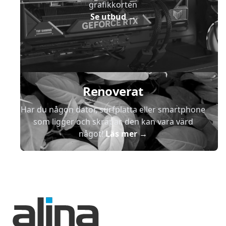
grafikkorten
Se utbud
→
Renoverat
Har du någon dator, surfplatta eller smartphone
som ligger och skräpar, den kan vara värd
något!
Läs mer
→