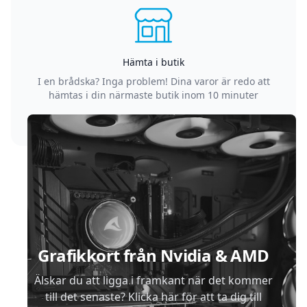
Hämta i butik
I en brådska? Inga problem! Dina varor är redo att
hämtas i din närmaste butik inom 10 minuter
Sidfot
Grafikkort från Nvidia & AMD
Älskar du att ligga i framkant när det kommer
till det senaste? Klicka här för att ta dig till