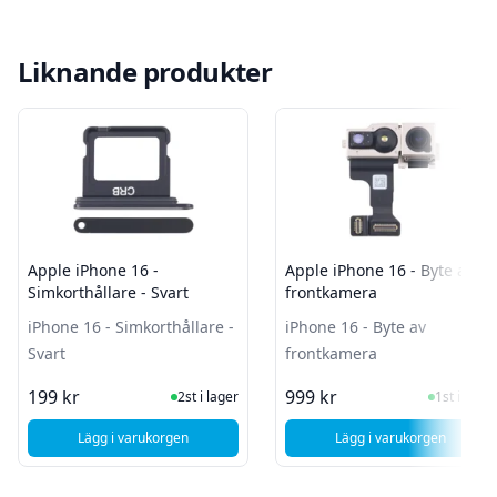
Liknande produkter
Apple iPhone 16 -
Apple iPhone 16 - Byte av
Simkorthållare - Svart
frontkamera
iPhone 16 - Simkorthållare -
iPhone 16 - Byte av
Svart
frontkamera
I Lager
I Lager
199 kr
999 kr
2st i lager
1st i lager
Lägg i varukorgen
Lägg i varukorgen
, Apple iPhone 16 - Simkorthållare - Svart
, Apple iPhone 16