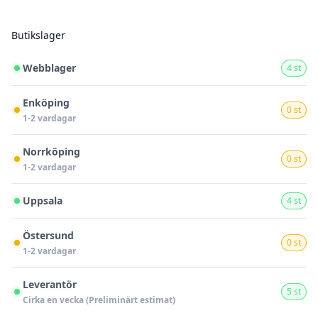
Butikslager
Webblager
4 st
Enköping
0 st
1-2 vardagar
Norrköping
0 st
1-2 vardagar
Uppsala
4 st
Östersund
0 st
1-2 vardagar
Leverantör
5 st
Cirka en vecka (Preliminärt estimat)