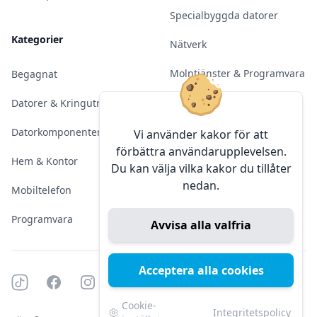
Specialbyggda datorer
Kategorier
Nätverk
Molntjänster & Programvara
Begagnat
Server & Backup
Datorer & Kringutrustning
Kameraövervakning
Datorkomponenter
Vi använder kakor för att
förbättra användarupplevelsen.
Konferens & Public Display
Hem & Kontor
Du kan välja vilka kakor du tillåter
nedan.
Sälja elektronik
Mobiltelefon
Programvara
Avvisa alla valfria
Acceptera alla cookies
Tiktok
Facebook
Instagram
YouTube
Mörkt läge
Mörkt läge
Cookie-
Integritetspolicy