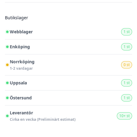
Butikslager
Webblager
1 st
Enköping
1 st
Norrköping
0 st
1-2 vardagar
Uppsala
1 st
Östersund
1 st
Leverantör
10+ st
Cirka en vecka (Preliminärt estimat)