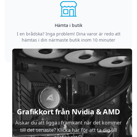
Hämta i butik
I en brådska? Inga problem! Dina varor är redo att
hämtas i din närmaste butik inom 10 minuter
Sidfot
Grafikkort från Nvidia & AMD
Älskar du att ligga i framkant när det kommer
till det senaste? Klicka här för att ta dig till