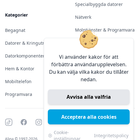
Specialbyggda datorer
Kategorier
Nätverk
Molntjänster & Programvara
Begagnat
Server & Backup
Datorer & Kringutrustning
Kameraövervakning
Datorkomponenter
Vi använder kakor för att
förbättra användarupplevelsen.
Konferens & Public Display
Hem & Kontor
Du kan välja vilka kakor du tillåter
nedan.
Sälja elektronik
Mobiltelefon
Programvara
Avvisa alla valfria
Acceptera alla cookies
Tiktok
Facebook
Instagram
YouTube
Mörkt läge
Mörkt läge
Cookie-
Integritetspolicy
inställningar
Alina © 1997-2026