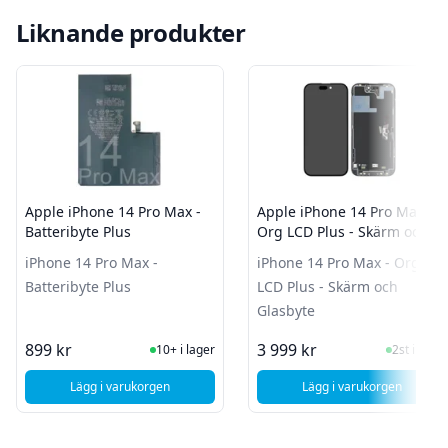
Liknande produkter
Apple iPhone 14 Pro Max -
Apple iPhone 14 Pro Max -
Batteribyte Plus
Org LCD Plus - Skärm och
Glasbyte
iPhone 14 Pro Max -
iPhone 14 Pro Max - Org
Batteribyte Plus
LCD Plus - Skärm och
Glasbyte
I Lager
I Lager
899 kr
3 999 kr
10+ i lager
2st i lager
Lägg i varukorgen
Lägg i varukorgen
, Apple iPhone 14 Pro Max - Batteribyte Plus