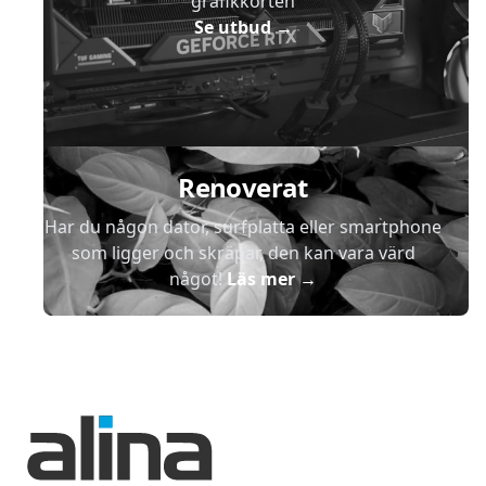
grafikkorten
Se utbud
→
Renoverat
Har du någon dator, surfplatta eller smartphone
som ligger och skräpar, den kan vara värd
något!
Läs mer
→