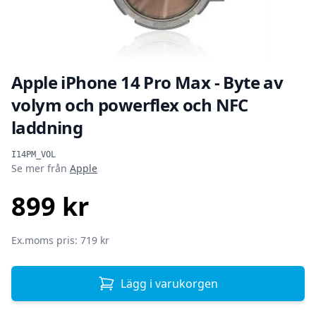
Apple iPhone 14 Pro Max - Byte av
volym och powerflex och NFC
laddning
Produktinformation
I14PM_VOL
Se mer från
Apple
899 kr
SEK
Ex.moms pris: 719 kr
Lägg i varukorgen