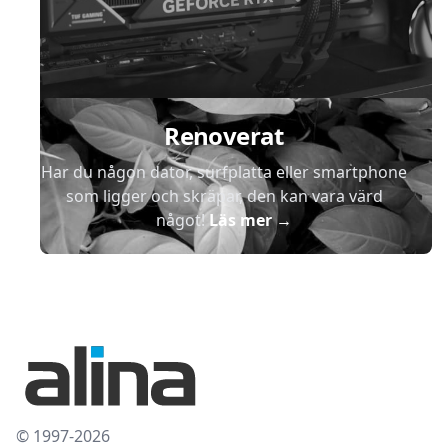
Renoverat
Har du någon dator, surfplatta eller smartphone
som ligger och skräpar, den kan vara värd
något!
Läs mer
→
© 1997-2026