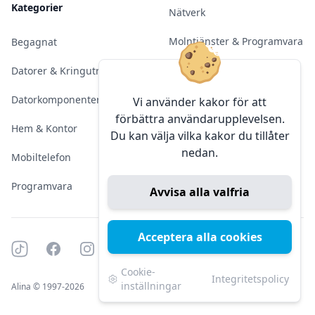
Kategorier
Nätverk
Molntjänster & Programvara
Begagnat
Server & Backup
Datorer & Kringutrustning
Kameraövervakning
Datorkomponenter
Vi använder kakor för att
förbättra användarupplevelsen.
Konferens & Public Display
Hem & Kontor
Du kan välja vilka kakor du tillåter
nedan.
Sälja elektronik
Mobiltelefon
Programvara
Avvisa alla valfria
Acceptera alla cookies
Tiktok
Facebook
Instagram
YouTube
Mörkt läge
Mörkt läge
Cookie-
Integritetspolicy
inställningar
Alina © 1997-2026