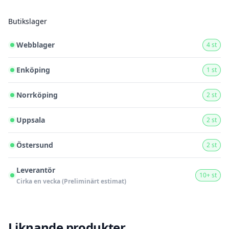
Butikslager
Webblager
4 st
Enköping
1 st
Norrköping
2 st
Uppsala
2 st
Östersund
2 st
Leverantör
10+ st
Cirka en vecka (Preliminärt estimat)
Liknande produkter