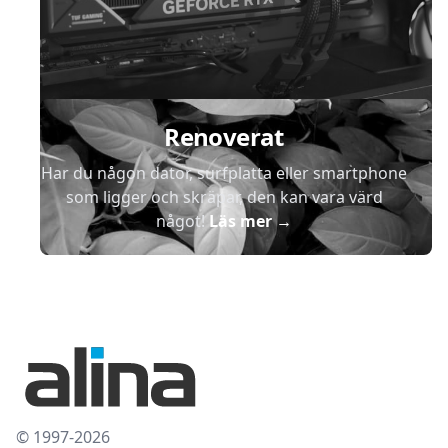
Renoverat
Har du någon dator, surfplatta eller smartphone
som ligger och skräpar, den kan vara värd
något!
Läs mer
→
© 1997-2026