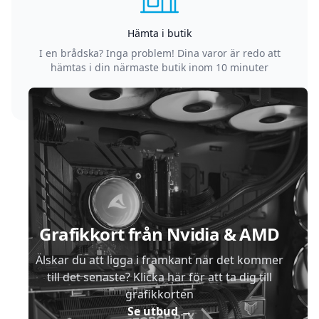
Hämta i butik
I en brådska? Inga problem! Dina varor är redo att
hämtas i din närmaste butik inom 10 minuter
Sidfot
Grafikkort från Nvidia & AMD
Älskar du att ligga i framkant när det kommer
till det senaste? Klicka här för att ta dig till
grafikkorten
Se utbud
→