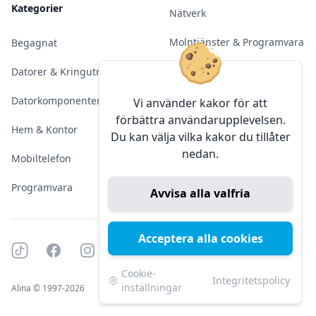
Kategorier
Nätverk
Molntjänster & Programvara
Begagnat
Server & Backup
Datorer & Kringutrustning
Kameraövervakning
Datorkomponenter
Vi använder kakor för att
förbättra användarupplevelsen.
Konferens & Public Display
Hem & Kontor
Du kan välja vilka kakor du tillåter
nedan.
Sälja elektronik
Mobiltelefon
Programvara
Avvisa alla valfria
Acceptera alla cookies
Tiktok
Facebook
Instagram
YouTube
Mörkt läge
Mörkt läge
Cookie-
Integritetspolicy
inställningar
Alina © 1997-2026