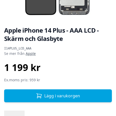
Apple iPhone 14 Plus - AAA LCD -
Skärm och Glasbyte
Produktinformation
I14PLUS_LCD_AAA
Se mer från
Apple
1 199 kr
SEK
Ex.moms pris: 959 kr
Lägg i varukorgen