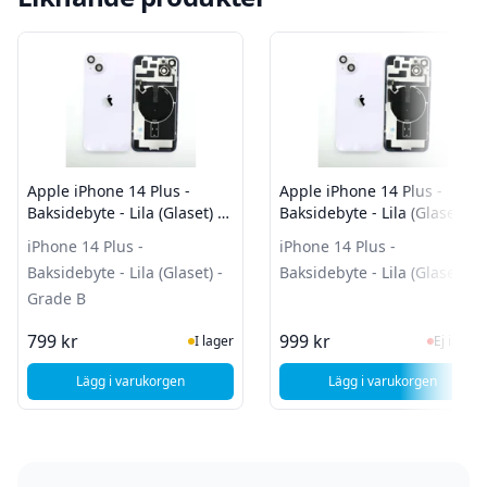
Apple iPhone 14 Plus -
Apple iPhone 14 Plus -
Baksidebyte - Lila (Glaset) -
Baksidebyte - Lila (Glaset)
Grade B
iPhone 14 Plus -
iPhone 14 Plus -
Baksidebyte - Lila (Glaset) -
Baksidebyte - Lila (Glaset)
Grade B
I Lager
Ej i la
799 kr
999 kr
I lager
Ej i lager
Lägg i varukorgen
Lägg i varukorgen
, Apple iPhone 14 Plus - Baksidebyte - Lila (Glaset) - Grade 
, Apple iPhone 14 