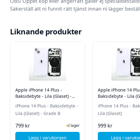
OBS! Öppet köp eller ångerrätt gäller ej specialbeställd
Säkerställ att ni funnit rätt tjänst innan ni lägger bestäl
Liknande produkter
Apple iPhone 14 Plus -
Apple iPhone 14 Plu
Baksidebyte - Lila (Glaset) -
Baksidebyte - Lila (G
Grade B
iPhone 14 Plus - Baksidebyte -
iPhone 14 Plus - Bak
Lila (Glaset) - Grade B
Lila (Glaset)
I Lager
Ej i
799 kr
999 kr
I lager
Lägg i varukorgen
Lägg i varuk