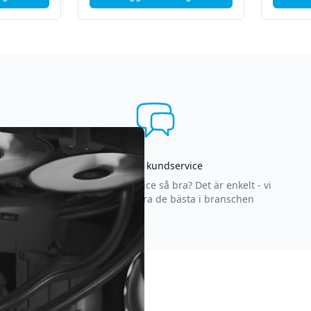
laset) - Grade B
le iPhone 14 Plus - Baksidebyte - Lila (Glaset)
, Apple iPhone 14 Plus - Byte av
Asgrym kundservice
Varför är vår kundservice så bra? Det är enkelt - vi
strävar efter att vara de bästa i branschen