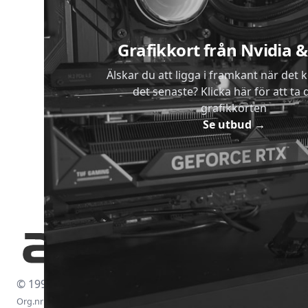
Grafikkort från Nvidia
Älskar du att ligga i framkant när det 
det senaste? Klicka här för att ta di
grafikkorten
Se utbud
→
© 1997-2026
Org.nr: 556438-4260