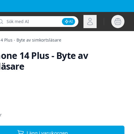
k
Logga in
AI
Inaktivera AI-sökning
4 Plus - Byte av simkortsläsare
one 14 Plus - Byte av
läsare
ion
r
Lägg i varukorgen