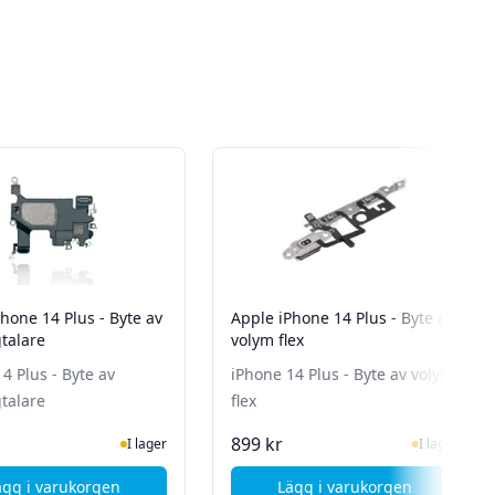
hone 14 Plus - Byte av
Apple iPhone 14 Plus - Byte av
talare
volym flex
4 Plus - Byte av
iPhone 14 Plus - Byte av volym
talare
flex
n för senaste status
I Lager
I Lager
899 kr
I lager
I lager
ägg i varukorgen
Lägg i varukorgen