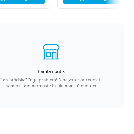
 vibrationsmotor
, Apple iPhone 14 Plus - Byte av öronhögtalare
, Apple iPhone 14 Plu
Hämta i butik
I en brådska? Inga problem! Dina varor är redo att
hämtas i din närmaste butik inom 10 minuter