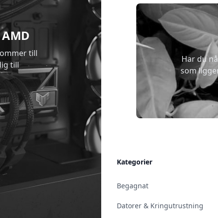
 & AMD
kommer till
Har du nå
g till
som ligge
Allmänt
Kategorier
Kontakt & Öppettider
Begagnat
Uppsala
Datorer & Kringutrustning