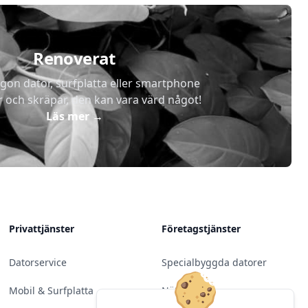
Renoverat
gon dator, surfplatta eller smartphone
r och skräpar, den kan vara värd något!
Läs mer
→
Privattjänster
Företagstjänster
Datorservice
Specialbyggda datorer
Mobil & Surfplatta
Nätverk