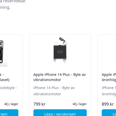
a reservdelar.
lning.
s -
Apple iPhone 14 Plus - Byte av
Apple iP
laset)
vibrationsmotor
öronhög
sidebyte -
iPhone 14 Plus - Byte av
iPhone 1
vibrationsmotor
öronhög
 lager, besök produktsidan för senaste status
Ej i lager, besök produktsida
799 kr
899 kr
Ej i lager
Ej i lager
orgen
Lägg i varukorgen
L