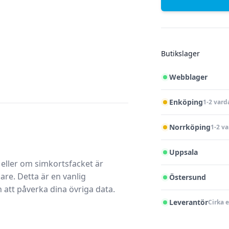
Butikslager
Webblager
Enköping
1-2 vard
Norrköping
1-2 v
Uppsala
 eller om simkortsfacket är
sare
. Detta är en vanlig
Östersund
 att påverka dina övriga data.
Leverantör
Cirka 