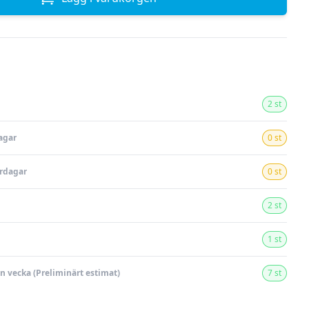
2 st
agar
0 st
ardagar
0 st
2 st
1 st
en vecka (Preliminärt estimat)
7 st