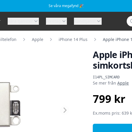
Se våra megafynd 🎉
Sö
r
Våra tjänster
Företag
Kundtjänst
ltelefon
Apple
iPhone 14 Plus
Apple iPhone 1
Apple iPh
simkorts
Produktinformat
I14PL_SIMCARD
Se mer från
Apple
799 kr
SEK
Ex.moms pris: 639 k