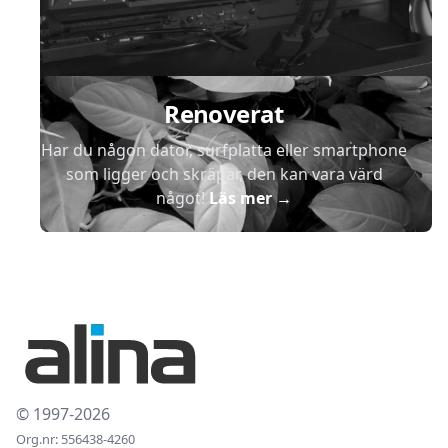
Renoverat
Har du någon dator, surfplatta eller smartphone
som ligger och skräpar, den kan vara värd
något!
Läs mer
→
© 1997-2026
Org.nr: 556438-4260