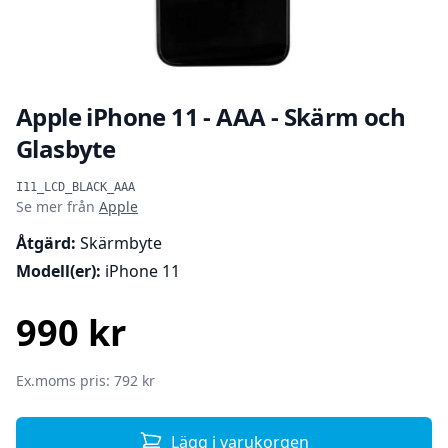
Apple iPhone 11 - AAA - Skärm och
Glasbyte
Produktinformation
I11_LCD_BLACK_AAA
Se mer från
Apple
Åtgärd:
Skärmbyte
Modell(er):
iPhone 11
990 kr
SEK
Ex.moms pris: 792 kr
Lägg i varukorgen