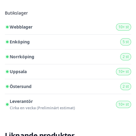
Butikslager
Webblager
10+ st
Enköping
5 st
Norrköping
2 st
Uppsala
10+ st
Östersund
2 st
Leverantör
10+ st
Cirka en vecka (Preliminärt estimat)
Liknande produkter