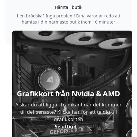
Hämta i butik
I en brådska? Inga problem! Dina varor är redo att
hämtas i din närmaste butik inom 10 minuter
Sidfot
Grafikkort från Nvidia & AMD
Älskar du att ligga i framkant när det kommer
till det senaste? Klicka här för att ta dig till
grafikkorten
Se utbud
→