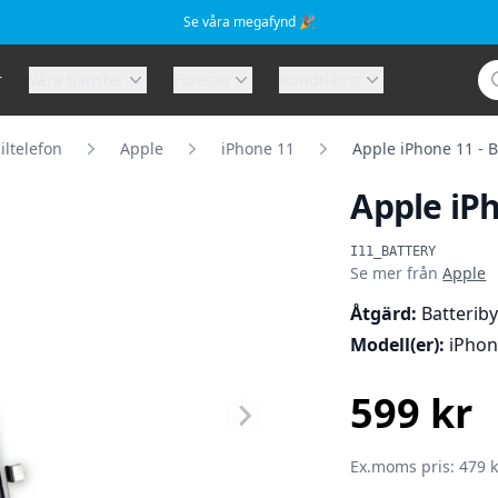
Se våra megafynd 🎉
Sö
r
Våra tjänster
Företag
Kundtjänst
ltelefon
Apple
iPhone 11
Apple iPhone 11 - B
Apple iPh
Produktinformat
I11_BATTERY
Se mer från
Apple
Åtgärd:
Batteriby
Modell(er):
iPhon
599 kr
SEK
Ex.moms pris: 479 k