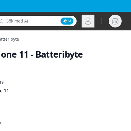
k
Logga in
AI
Inaktivera AI-sökning
atteribyte
one 11 - Batteribyte
ion
te
e 11
r