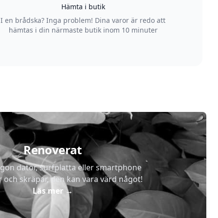
Hämta i butik
I en brådska? Inga problem! Dina varor är redo att
hämtas i din närmaste butik inom 10 minuter
Renoverat
gon dator, surfplatta eller smartphone
r och skräpar, den kan vara värd något!
Läs mer
→