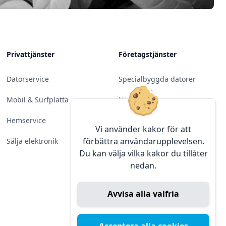
Privattjänster
Företagstjänster
Datorservice
Specialbyggda datorer
Mobil & Surfplatta
Nätverk
Hemservice
Molntjänster &
Vi använder kakor för att
Programvara
förbättra användarupplevelsen.
Sälja elektronik
Du kan välja vilka kakor du tillåter
Server & Backup
nedan.
Kameraövervakning
Avvisa alla valfria
Konferens & Public Display
Sälja elektronik