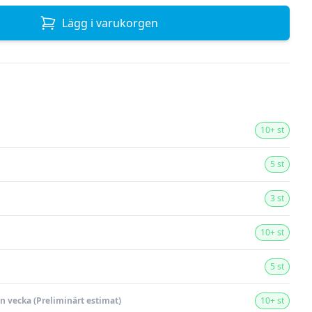
Lägg i varukorgen
10+ st
5 st
3 st
10+ st
5 st
en vecka (Preliminärt estimat)
10+ st