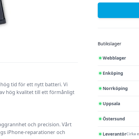
Butikslager
Webblager
Enköping
ög tid för ett nytt batteri. Vi
Norrköping
 hög kvalitet till ett förmånligt
Uppsala
Östersund
oggrannhet och precision. Vårt
lags iPhone-reparationer och
Leverantör
Cirka 