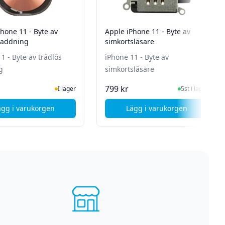
e 11 - Byte av
Apple iPhone 11 - Byte av
 laddning
simkortsläsare
v trådlös
iPhone 11 - Byte av
g
simkortsläsare
I Lager
I Lager
799 kr
I lager
5st i lager
ägg i varukorgen
Lägg i varukorgen
 speaker
, Apple iPhone 11 - Byte av trådlös laddning
, 