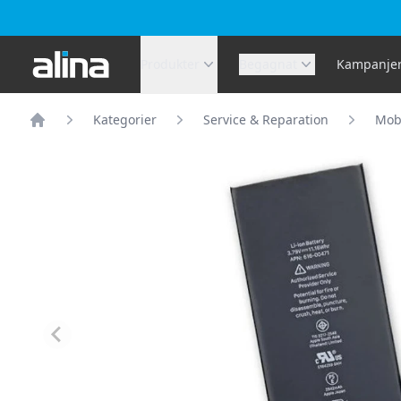
Alina.se
Produkter
Begagnat
Kampanje
Kategorier
Service & Reparation
Mobi
Hem