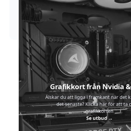
Supersnabb leverans
Vi förstår att du inte vill vänta. Därför packar och
skickar vi dina varor med blixtens hastighet
Sidfot
Grafikkort från Nvidia
Älskar du att ligga i framkant när det 
det senaste? Klicka här för att ta di
grafikkorten
Se utbud
→