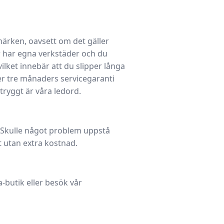
 märken, oavsett om det gäller
er har egna verkstäder och du
lket innebär att du slipper långa
der tre månaders servicegaranti
 tryggt är våra ledord.
. Skulle något problem uppstå
t utan extra kostnad.
a-butik eller besök vår