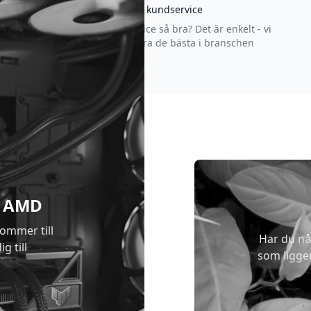
Asgrym kundservice
Varför är vår kundservice så bra? Det är enkelt - vi
strävar efter att vara de bästa i branschen
 & AMD
kommer till
Har du nå
g till
som ligge