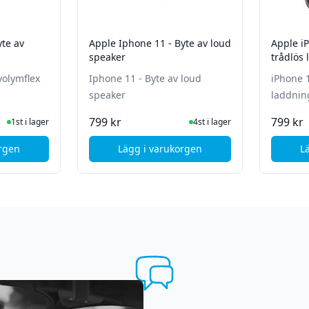
yte av
Apple Iphone 11 - Byte av loud
Apple iPhon
speaker
trådlös
volymflex
Iphone 11 - Byte av loud
iPhone 11 - Byte a
speaker
laddnin
ger
I Lager
799 kr
799 kr
1st i lager
4st i lager
orgen
Lägg i varukorgen
L
le iPhone 11 - Byte av volymflex (2)
, Apple Iphone 11 - Byte av loud