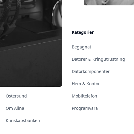
Allmänt
Kategorier
Kontakt & Öppettider
Begagnat
Uppsala
Datorer & Kringutrustning
Enköping
Datorkomponenter
Norrköping
Hem & Kontor
Östersund
Mobiltelefon
Om Alina
Programvara
Kunskapsbanken