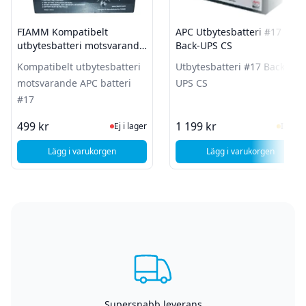
FIAMM Kompatibelt
APC Utbytesbatteri #17
utbytesbatteri motsvarande
Back-UPS CS
APC batteri #17
Kompatibelt utbytesbatteri
Utbytesbatteri #17 Back-
motsvarande APC batteri
UPS CS
#17
Ej i lager, besök produktsidan för sen
I Lag
499 kr
1 199 kr
Ej i lager
I lager
Lägg i varukorgen
Lägg i varukorgen
, FIAMM Kompatibelt utbytesbatteri motsvarande APC batt
, APC Utbytesbat
Supersnabb leverans