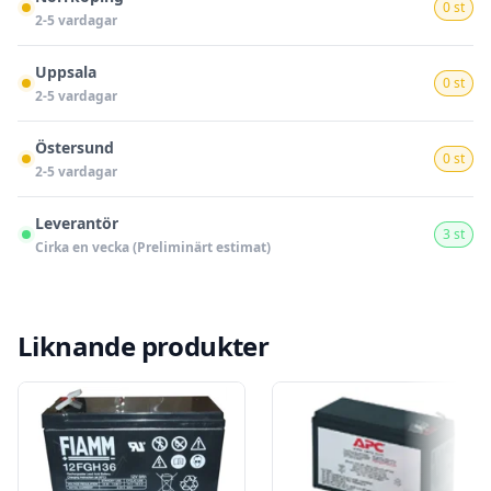
0 st
2-5 vardagar
Uppsala
0 st
2-5 vardagar
Östersund
0 st
2-5 vardagar
Leverantör
3 st
Cirka en vecka (Preliminärt estimat)
Liknande produkter