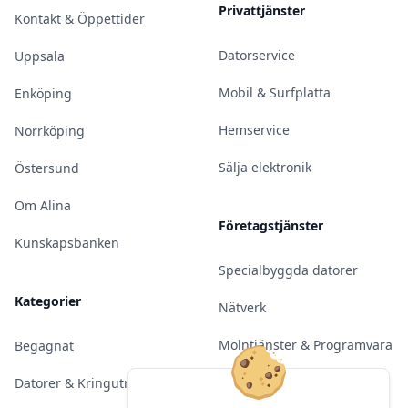
Privattjänster
Kontakt & Öppettider
Datorservice
Uppsala
Mobil & Surfplatta
Enköping
Hemservice
Norrköping
Sälja elektronik
Östersund
Om Alina
Företagstjänster
Kunskapsbanken
Specialbyggda datorer
Kategorier
Nätverk
Molntjänster & Programvara
Begagnat
Server & Backup
Datorer & Kringutrustning