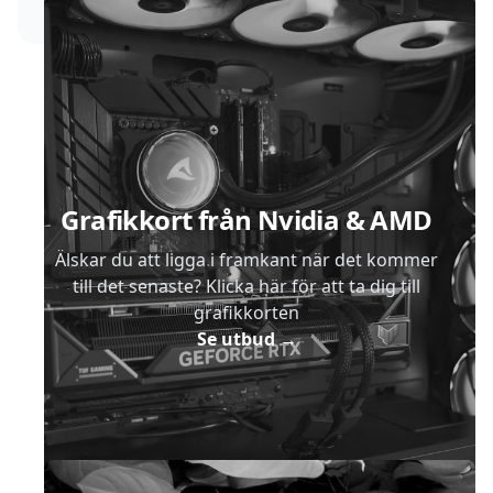
Sidfot
Grafikkort från Nvidia & AMD
Älskar du att ligga i framkant när det kommer
till det senaste? Klicka här för att ta dig till
grafikkorten
Se utbud
→