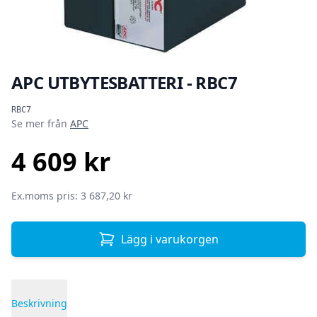
APC UTBYTESBATTERI - RBC7
Produktinformation
RBC7
Se mer från
APC
4 609 kr
SEK
Ex.moms pris: 3 687,20 kr
Lägg i varukorgen
Beskrivning