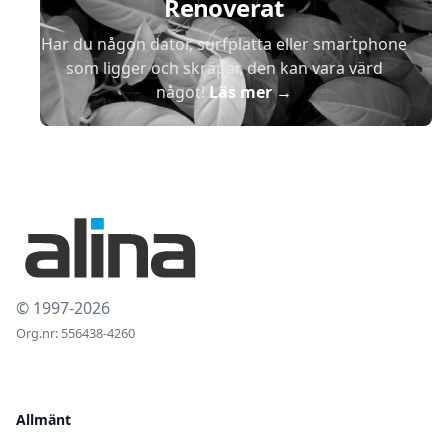
Renoverat
Har du någon dator, surfplatta eller smartphone
som ligger och skräpar, den kan vara värd
något!
Läs mer
→
© 1997-2026
Org.nr: 556438-4260
Allmänt