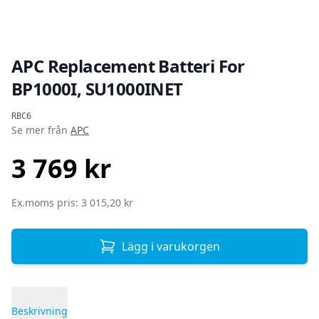
APC Replacement Batteri For
BP1000I, SU1000INET
Produktinformation
RBC6
Se mer från
APC
3 769 kr
SEK
Ex.moms pris: 3 015,20 kr
Lägg i varukorgen
Beskrivning