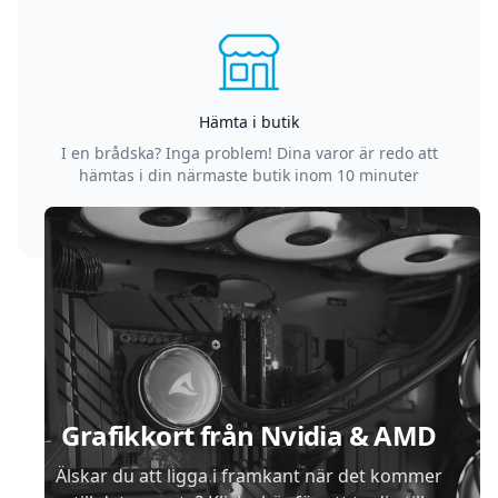
Hämta i butik
I en brådska? Inga problem! Dina varor är redo att
hämtas i din närmaste butik inom 10 minuter
Sidfot
Grafikkort från Nvidia & AMD
Älskar du att ligga i framkant när det kommer