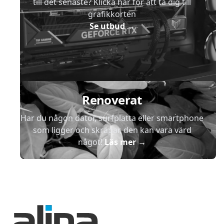
till det senaste? Klicka här för att ta dig till
grafikkorten
Se utbud
→
Renoverat
Har du någon dator, surfplatta eller smartphone
som ligger och skräpar, den kan vara värd
något!
Läs mer
→