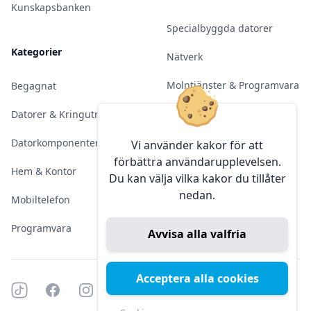
Kunskapsbanken
Specialbyggda datorer
Kategorier
Nätverk
Molntjänster & Programvara
Begagnat
Server & Backup
Datorer & Kringutrustning
Kameraövervakning
Datorkomponenter
Vi använder kakor för att
förbättra användarupplevelsen.
Konferens & Public Display
Hem & Kontor
Du kan välja vilka kakor du tillåter
nedan.
Sälja elektronik
Mobiltelefon
Programvara
Avvisa alla valfria
Acceptera alla cookies
Tiktok
Facebook
Instagram
YouTube
Mörkt läge
Mörkt läge