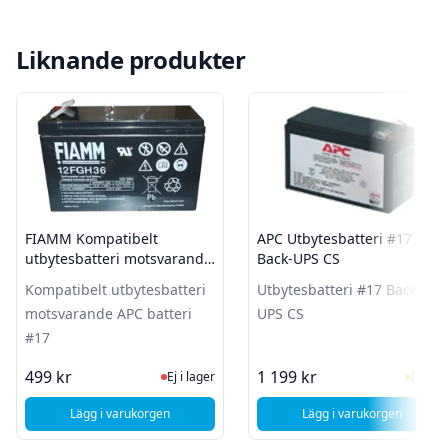
Liknande produkter
FIAMM Kompatibelt
APC Utbytesbatteri #17
utbytesbatteri motsvarande
Back-UPS CS
APC batteri #17
Kompatibelt utbytesbatteri
Utbytesbatteri #17 Back-
motsvarande APC batteri
UPS CS
#17
Ej i lager, besök produktsidan för sen
I Lag
499 kr
1 199 kr
Ej i lager
I lager
Lägg i varukorgen
Lägg i varukorgen
, FIAMM Kompatibelt utbytesbatteri motsvarande APC batt
, APC Utbytesbat