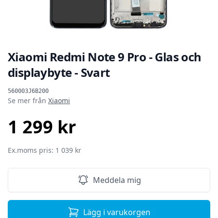
Xiaomi Redmi Note 9 Pro - Glas och
displaybyte - Svart
Produktinformation
560003J6B200
Se mer från
Xiaomi
1 299 kr
SEK
Ex.moms pris: 1 039 kr
Meddela mig
Lägg i varukorgen