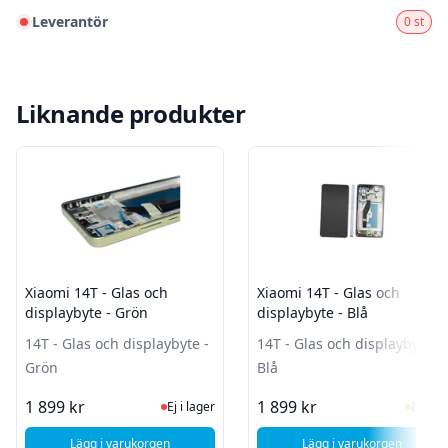
Leverantör
0 st
Liknande produkter
Xiaomi 14T - Glas och
Xiaomi 14T - Glas och
displaybyte - Grön
displaybyte - Blå
14T - Glas och displaybyte -
14T - Glas och displaybyte -
Grön
Blå
Ej i lager, besök produktsidan för sen
I Lag
1 899 kr
1 899 kr
Ej i lager
I lager
Lägg i varukorgen
Lägg i varukorgen