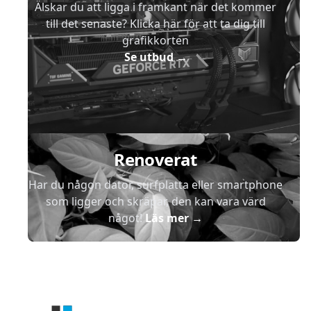
Älskar du att ligga i framkant när det kommer
till det senaste? Klicka här för att ta dig till
grafikkorten
Se utbud
→
Renoverat
Har du någon dator, surfplatta eller smartphone
som ligger och skräpar, den kan vara värd
något!
Läs mer
→