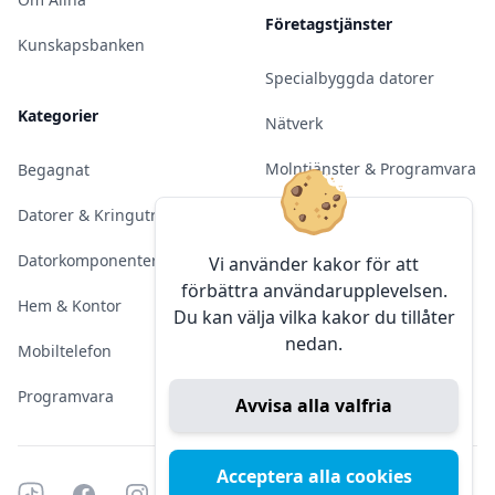
Företagstjänster
Kunskapsbanken
Specialbyggda datorer
Kategorier
Nätverk
Molntjänster & Programvara
Begagnat
Server & Backup
Datorer & Kringutrustning
Kameraövervakning
Datorkomponenter
Vi använder kakor för att
förbättra användarupplevelsen.
Konferens & Public Display
Hem & Kontor
Du kan välja vilka kakor du tillåter
nedan.
Sälja elektronik
Mobiltelefon
Programvara
Avvisa alla valfria
Acceptera alla cookies
Tiktok
Facebook
Instagram
YouTube
Mörkt läge
Mörkt läge