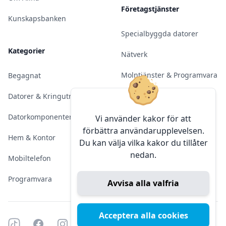
Företagstjänster
Kunskapsbanken
Specialbyggda datorer
Kategorier
Nätverk
Molntjänster & Programvara
Begagnat
Server & Backup
Datorer & Kringutrustning
Kameraövervakning
Datorkomponenter
Vi använder kakor för att
förbättra användarupplevelsen.
Konferens & Public Display
Hem & Kontor
Du kan välja vilka kakor du tillåter
nedan.
Sälja elektronik
Mobiltelefon
Programvara
Avvisa alla valfria
Acceptera alla cookies
Tiktok
Facebook
Instagram
YouTube
Mörkt läge
Mörkt läge