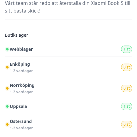
Vårt team står redo att återställa din Xiaomi Book S till
sitt bästa skick!
Butikslager
Webblager
1 st
Enköping
0 st
1-2 vardagar
Norrköping
0 st
1-2 vardagar
Uppsala
1 st
Östersund
0 st
1-2 vardagar