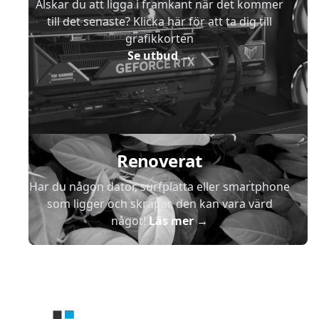
Älskar du att ligga i framkant när det kommer
till det senaste? Klicka här för att ta dig till
grafikkorten
Se utbud
→
Renoverat
Har du någon dator, surfplatta eller smartphone
som ligger och skräpar, den kan vara värd
något!
Läs mer
→