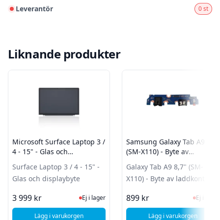
Leverantör
0 st
Liknande produkter
Microsoft Surface Laptop 3 /
Samsung Galaxy Tab A9 8,7"
4 - 15" - Glas och
(SM-X110) - Byte av
displaybyte
laddkontakt
Surface Laptop 3 / 4 - 15" -
Galaxy Tab A9 8,7" (SM-
Glas och displaybyte
X110) - Byte av laddkontakt
Ej i lager, besök produktsidan för sen
Ej i la
3 999 kr
899 kr
Ej i lager
Ej i lager
Lägg i varukorgen
Lägg i varukorgen
, Microsoft Surface Laptop 3 / 4 - 15" - Glas och displaybyte
, Samsung Galaxy