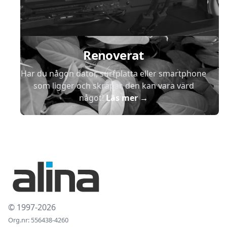
Renoverat
Har du någon dator, surfplatta eller smartphone
som ligger och skräpar, den kan vara värd
något!
Läs mer
→
© 1997-2026
Org.nr: 556438-4260