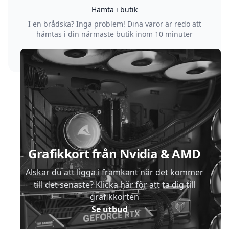
Hämta i butik
I en brådska? Inga problem! Dina varor är redo att
hämtas i din närmaste butik inom 10 minuter
Sidfot
Grafikkort från Nvidia & AMD
Älskar du att ligga i framkant när det kommer
till det senaste? Klicka här för att ta dig till
grafikkorten
Se utbud
→