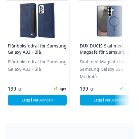
Plånboksfodral för Samsung
DUX DUCIS Skal med
Galaxy A33 - Blå
Magsafe för Samsung
Galaxy S26 - Mörkblå
Plånboksfodral för Samsung
Skal med Magsafe för
Galaxy A33 - Blå
Samsung Galaxy S26 -
Mörkblå
I Lager
I Lager
199 kr
199 kr
I lager
1st i lager
Lägg i varukorgen
Lägg i varukorgen
, Plånboksfodral för Samsung Galaxy A33 - Blå
, DUX DUCIS Ska