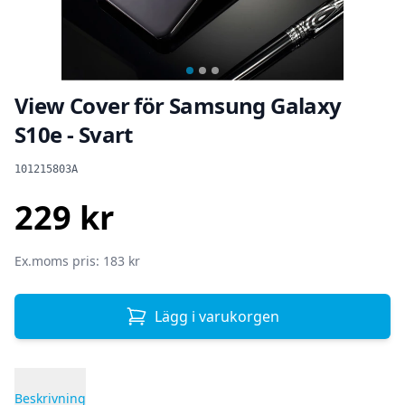
View Cover för Samsung Galaxy
S10e - Svart
Produktinformation
101215803A
229 kr
SEK
Ex.moms pris: 183 kr
Lägg i varukorgen
Beskrivning