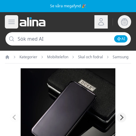
Se våra megafynd 🎉
Alina.se
Öppna meny
Logga in
Sök
AI
Inaktive
Kategorier
Mobiltelefon
Skal och fodral
Samsung
Hem