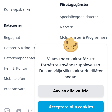
Företagstjänster
Kunskapsbanken
Specialbyggda datorer
Kategorier
Nätverk
Molntjänster & Programvara
Begagnat
Server & Backup
Datorer & Kringutrustning
Kameraövervakning
Datorkomponenter
Vi använder kakor för att
förbättra användarupplevelsen.
Konferens & Public Display
Hem & Kontor
Du kan välja vilka kakor du tillåter
nedan.
Sälja elektronik
Mobiltelefon
Programvara
Avvisa alla valfria
Acceptera alla cookies
Tiktok
Facebook
Instagram
YouTube
Mörkt läge
Mörkt läge