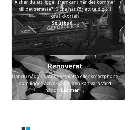
Älskar du att ligga i framkant när det kommer
till det senaste? Klicka här för att ta dig till
grafikkorten
Se utbud
→
Renoverat
Har du någon dator, surfplatta eller smartphone
som ligger och skräpar, den kan vara värd
något!
Läs mer
→