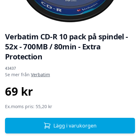
Verbatim CD-R 10 pack på spindel -
52x - 700MB / 80min - Extra
Protection
Produktinformation
43437
Se mer från
Verbatim
69 kr
SEK
Ex.moms pris: 55,20 kr
Lägg i varukorgen