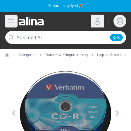
Se våra megafynd 🎉
Alina.se
Öppna meny
Logga in
Sök
AI
Inaktive
Kategorier
Datorer & Kringutrustning
Lagring & backup
Hem