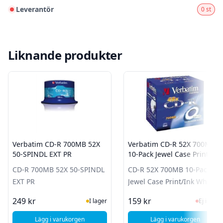
Leverantör
0 st
Liknande produkter
Verbatim CD-R 700MB 52X
Verbatim CD-R 52X 700MB
50-SPINDL EXT PR
10-Pack Jewel Case Print/Ink
White
CD-R 700MB 52X 50-SPINDL
CD-R 52X 700MB 10-Pack
EXT PR
Jewel Case Print/Ink White
I Lager
Ej i la
249 kr
159 kr
I lager
Ej i lager
Lägg i varukorgen
Lägg i varukorgen
, Verbatim CD-R 700MB 52X 50-SPINDL EXT PR
, Verbatim CD-R 