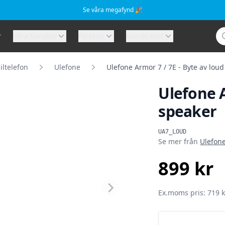
Se våra megafynd 🎉
Sö
r
Våra tjänster
Företag
Kundtjänst
ltelefon
Ulefone
Ulefone Armor 7 / 7E - Byte av lou
Ulefone A
speaker
Produktinformat
UA7_LOUD
Se mer från
Ulefon
899 kr
SEK
Ex.moms pris: 719 k