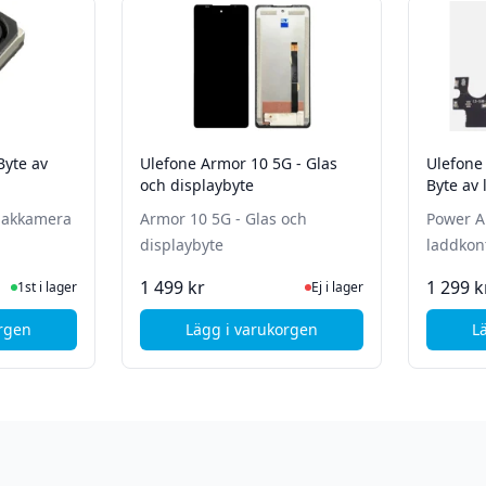
Byte av
Ulefone Armor 10 5G - Glas
Ulefone
och displaybyte
Byte av
 bakkamera
Armor 10 5G - Glas och
Power A
displaybyte
laddkon
te status
ger
Ej i lager, besök produktsida
1 499 kr
1 299 k
1st i lager
Ej i lager
orgen
Lägg i varukorgen
L
- Glas och displaybyte
efone Armor X8 - Byte av bakkamera
, Ulefone Armor 10 5G - Glas och