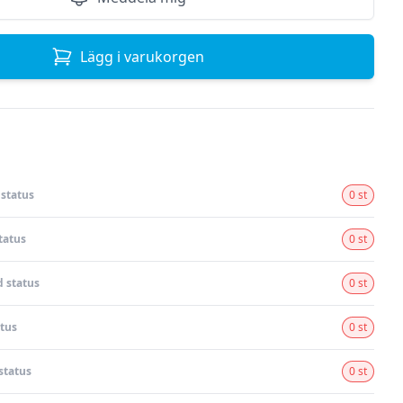
Lägg i varukorgen
status
0 st
tatus
0 st
 status
0 st
tus
0 st
status
0 st