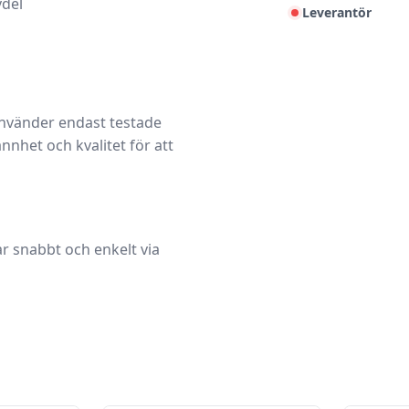
vdel
Leverantör
använder endast testade
het och kvalitet för att
r snabbt och enkelt via