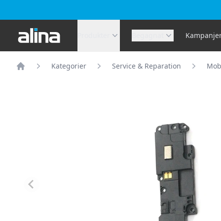
Alina.se
Produkter
Begagnat
Kampanje
Kategorier
Service & Reparation
Mobi
Hem