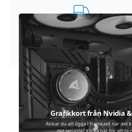
Supersnabb leverans
Vi förstår att du inte vill vänta. Därför packar och
skickar vi dina varor med blixtens hastighet
Sidfot
Grafikkort från Nvidia
Älskar du att ligga i framkant när det 
det senaste? Klicka här för att ta di