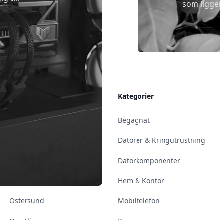
som ligge
Allmänt
Kategorier
Kontakt & Öppettider
Begagnat
Uppsala
Datorer & Kringutrustning
Enköping
Datorkomponenter
Norrköping
Hem & Kontor
Östersund
Mobiltelefon