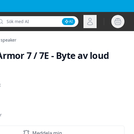
k
Logga in
AI
Inaktivera AI-sökning
d speaker
rmor 7 / 7E - Byte av loud
ion
e
r
Meddela mig