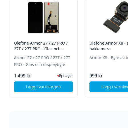
Ulefone Armor 27 / 27 PRO /
Ulefone Armor X8 - 
27T / 27T PRO - Glas och
bakkamera
displaybyte
Armor 27 / 27 PRO / 27T / 27T
Armor X8 - Byte av
PRO - Glas och displaybyte
Ej i lager, besök produktsidan för senas
I La
1 499 kr
999 kr
Ej i lager
Lägg i varukorgen
Lägg i varuk
, Ulefone Armor 27 / 27 PRO / 27T / 27T PRO 
, Ul