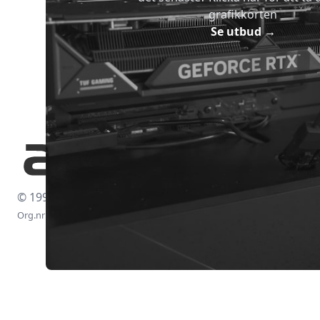
grafikkorten
Se utbud
→
© 1997-2026
Org.nr: 556438-4260