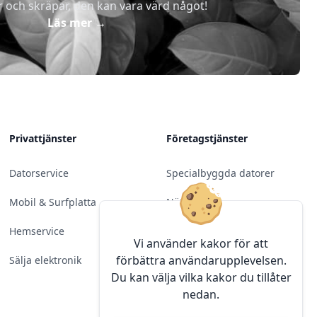
r och skräpar, den kan vara värd något!
Läs mer
→
Privattjänster
Företagstjänster
Datorservice
Specialbyggda datorer
Mobil & Surfplatta
Nätverk
Hemservice
Molntjänster &
Vi använder kakor för att
Programvara
förbättra användarupplevelsen.
Sälja elektronik
Du kan välja vilka kakor du tillåter
Server & Backup
nedan.
Kameraövervakning