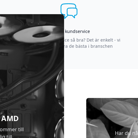
Asgrym kundservice
Varför är vår kundservice så bra? Det är enkelt - vi
strävar efter att vara de bästa i branschen
 & AMD
kommer till
Har du nå
g till