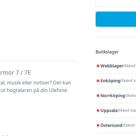
Butikslager
Webblager
Okänd 
Armor 7 / 7E
Enköping
Okänd s
tal, musik eller notiser? Det kan
 ut högtalaren på din Ulefone
Norrköping
Okänd
Uppsala
Okänd sta
Östersund
Okänd 