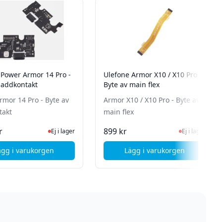
 Power Armor 14 Pro -
Ulefone Armor X10 / X10 Pro -
 laddkontakt
Byte av main flex
rmor 14 Pro - Byte av
Armor X10 / X10 Pro - Byte av
takt
main flex
n för senaste status
Ej i lager, besök produktsidan för senaste status
Ej i lager, besök 
r
899 kr
Ej i lager
Ej i lager
ägg i varukorgen
Lägg i varukorgen
 displaybyte
, Ulefone Power Armor 14 Pro - Byte av laddkontakt
, Ulefone Armor X10 