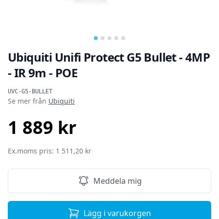
Ubiquiti Unifi Protect G5 Bullet - 4MP
- IR 9m - POE
Produktinformation
UVC-G5-BULLET
Se mer från
Ubiquiti
1 889 kr
SEK
Ex.moms pris: 1 511,20 kr
Meddela mig
Lägg i varukorgen