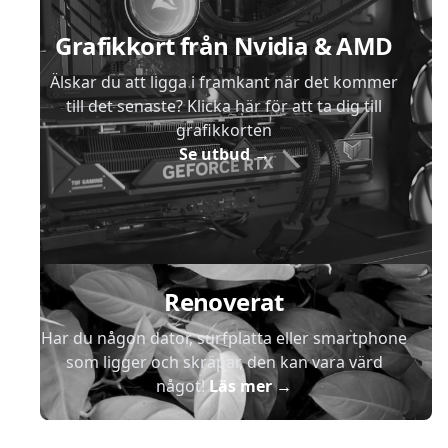
Grafikkort från Nvidia & AMD
Älskar du att ligga i framkant när det kommer
till det senaste? Klicka här för att ta dig till
grafikkorten
Se utbud
→
Renoverat
Har du någon dator, surfplatta eller smartphone
som ligger och skräpar, den kan vara värd
något!
Läs mer
→