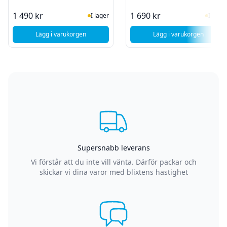
I Lager
I Lag
1 490 kr
1 690 kr
I lager
I lager
Lägg i varukorgen
Lägg i varukorgen
, TP-Link Tapo C610 KIT solcellsdriven säkerhetskamera
, TP-Link Tapo C6
Supersnabb leverans
Vi förstår att du inte vill vänta. Därför packar och
skickar vi dina varor med blixtens hastighet