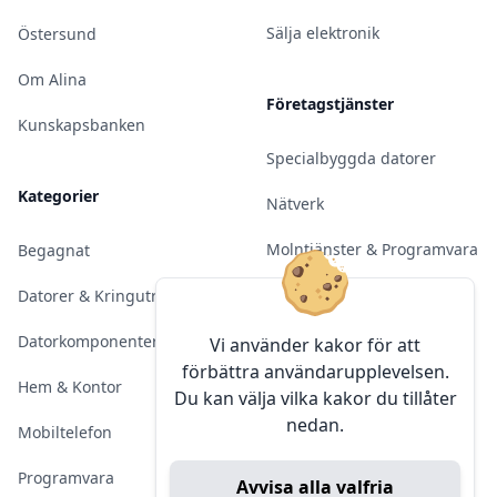
Sälja elektronik
Östersund
Om Alina
Företagstjänster
Kunskapsbanken
Specialbyggda datorer
Kategorier
Nätverk
Molntjänster & Programvara
Begagnat
Server & Backup
Datorer & Kringutrustning
Kameraövervakning
Datorkomponenter
Vi använder kakor för att
förbättra användarupplevelsen.
Konferens & Public Display
Hem & Kontor
Du kan välja vilka kakor du tillåter
nedan.
Sälja elektronik
Mobiltelefon
Programvara
Avvisa alla valfria