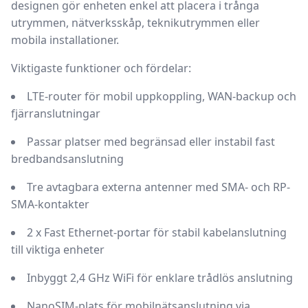
designen gör enheten enkel att placera i trånga
utrymmen, nätverksskåp, teknikutrymmen eller
mobila installationer.
Viktigaste funktioner och fördelar:
LTE-router
för mobil uppkoppling, WAN-backup och
fjärranslutningar
Passar platser med begränsad eller instabil fast
bredbandsanslutning
Tre avtagbara externa antenner
med SMA- och RP-
SMA-kontakter
2 x Fast Ethernet-portar
för stabil kabelanslutning
till viktiga enheter
Inbyggt
2,4 GHz WiFi
för enklare trådlös anslutning
NanoSIM-plats
för mobilnätsanslutning via