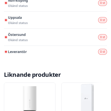
Norrköping
0 st
Okänd status
Uppsala
0 st
Okänd status
Östersund
0 st
Okänd status
Leverantör
0 st
Liknande produkter