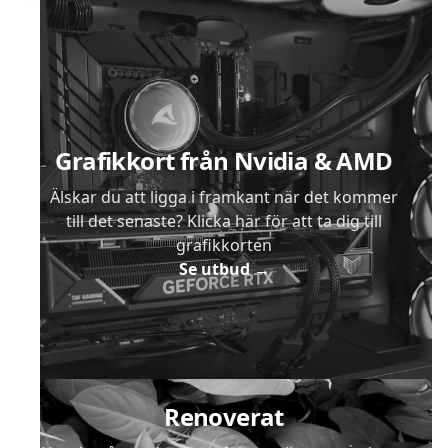
Sidfot
Grafikkort från Nvidia & AMD
Älskar du att ligga i framkant när det kommer
till det senaste? Klicka här för att ta dig till
grafikkorten
Se utbud
→
Renoverat