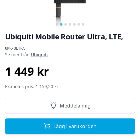
…
Ubiquiti Mobile Router Ultra, LTE,
Produktinformation
UMR-ULTRA
Se mer från
Ubiquiti
1 449 kr
SEK
Ex.moms pris: 1 159,20 kr
Meddela mig
Lägg i varukorgen