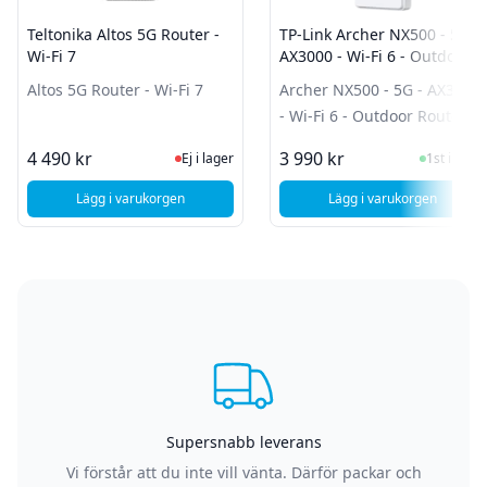
Teltonika Altos 5G Router -
TP-Link Archer NX500 - 5G -
Wi-Fi 7
AX3000 - Wi-Fi 6 - Outdoor
Router
Altos 5G Router - Wi-Fi 7
Archer NX500 - 5G - AX3000
- Wi-Fi 6 - Outdoor Router
Ej i lager, besök produktsidan för sen
I Lager
4 490 kr
3 990 kr
Ej i lager
1st i lager
Lägg i varukorgen
Lägg i varukorgen
, Teltonika Altos 5G Router - Wi-Fi 7
, TP-Link Archer 
Supersnabb leverans
Vi förstår att du inte vill vänta. Därför packar och