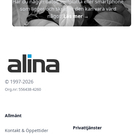
Har du någon dator, surfplatta eller smartphone
som ligger och skräpar, den kan vara värd
något!
Läs mer
→
© 1997-2026
Org.nr: 556438-4260
Allmänt
Privattjänster
Kontakt & Öppettider