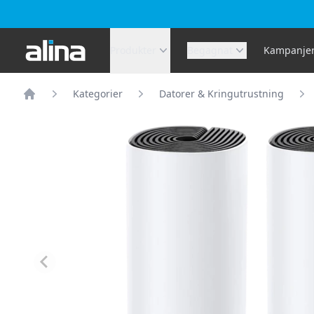
Alina.se
Produkter
Begagnat
Kampanje
Kategorier
Datorer & Kringutrustning
Hem