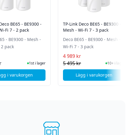
 Deco BE65 - BE9300 -
TP-Link Deco BE65 - BE9300 -
i-Fi 7 - 2 pack
Mesh - Wi-Fi 7 - 3 pack
65 - BE9300 - Mesh -
Deco BE65 - BE9300 - Mesh -
- 2 pack
Wi-Fi 7 - 3 pack
4 989 kr
I Lager
I Lager
r
5 495 kr
1st i lager
10+ i lager
ägg i varukorgen
Lägg i varukorgen
ter - WiFi 7
, TP-Link Deco BE65 - BE9300 - Mesh - Wi-Fi 7 - 2 pack
, TP-Link Deco BE65 