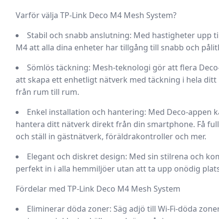
Varför välja TP-Link Deco M4 Mesh System?
Stabil och snabb anslutning:
Med hastigheter upp ti
M4 att alla dina enheter har tillgång till snabb och pålitl
Sömlös täckning:
Mesh-teknologi gör att flera Deco
att skapa ett enhetligt nätverk med täckning i hela dit
från rum till rum.
Enkel installation och hantering:
Med Deco-appen kan
hantera ditt nätverk direkt från din smartphone. Få ful
och ställ in gästnätverk, föräldrakontroller och mer.
Elegant och diskret design:
Med sin stilrena och k
perfekt in i alla hemmiljöer utan att ta upp onödig plats
Fördelar med TP-Link Deco M4 Mesh System
Eliminerar döda zoner:
Säg adjö till Wi-Fi-döda zoner