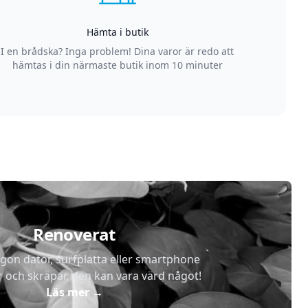
Hämta i butik
I en brådska? Inga problem! Dina varor är redo att
hämtas i din närmaste butik inom 10 minuter
Renoverat
gon dator, surfplatta eller smartphone
r och skräpar, den kan vara värd något!
Läs mer
→