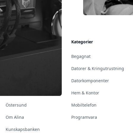
Allmänt
Kategorier
Kontakt & Öppettider
Begagnat
Uppsala
Datorer & Kringutrustning
Enköping
Datorkomponenter
Norrköping
Hem & Kontor
Östersund
Mobiltelefon
Om Alina
Programvara
Kunskapsbanken