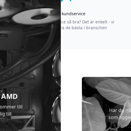
Asgrym kundservice
Varför är vår kundservice så bra? Det är enkelt - vi
strävar efter att vara de bästa i branschen
 & AMD
kommer till
Har du nå
g till
som ligge