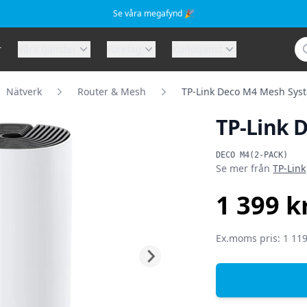
Se våra megafynd 🎉
Sö
r
Våra tjänster
Företag
Kundtjänst
Nätverk
Router & Mesh
TP-Link Deco M4 Mesh Syst
TP-Link 
Produktinformat
DECO M4(2-PACK)
Se mer från
TP-Link
1 399 k
SEK
Ex.moms pris: 1 119