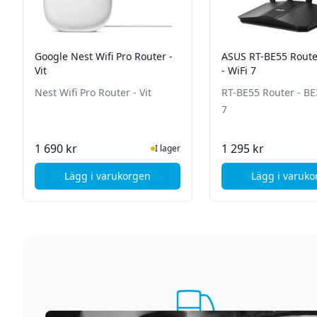
Google Nest Wifi Pro Router -
ASUS RT-BE55 Route
Vit
- WiFi 7
Nest Wifi Pro Router - Vit
RT-BE55 Router - BE
7
I Lager
I La
1 690 kr
1 295 kr
I lager
Lägg i varukorgen
Lägg i varuk
, Google Nest Wifi Pro Router - Vit
, AS