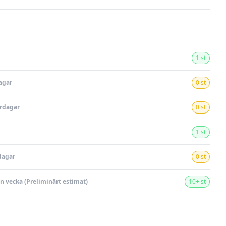
1 st
agar
0 st
ardagar
0 st
1 st
dagar
0 st
en vecka (Preliminärt estimat)
10+ st