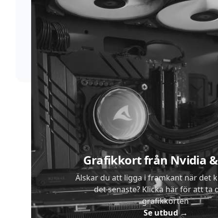
Supersnabb leverans
Vi förstår att du inte vill vänta. Därför packar och
skickar vi dina varor med blixtens hastighet
Sidfot
Grafikkort från Nvidia
Älskar du att ligga i framkant när det 
det senaste? Klicka här för att ta di
grafikkorten
Se utbud
→