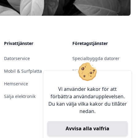
Privattjänster
Företagstjänster
Datorservice
Specialbyggda datorer
Mobil & Surfplatta
Nätverk
Hemservice
Molntjänster &
Vi använder kakor för att
Programvara
förbättra användarupplevelsen.
Sälja elektronik
Du kan välja vilka kakor du tillåter
Server & Backup
nedan.
Kameraövervakning
Avvisa alla valfria
Konferens & Public Display