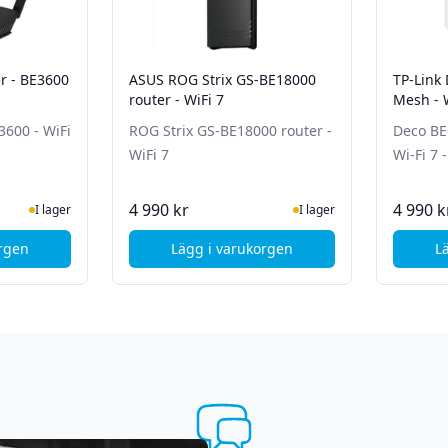
r - BE3600
ASUS ROG Strix GS-BE18000
TP-Link
router - WiFi 7
Mesh - W
3600 - WiFi
ROG Strix GS-BE18000 router -
Deco BE
WiFi 7
Wi-Fi 7 
ger
I Lager
4 990 kr
4 990 k
I lager
I lager
orgen
Lägg i varukorgen
L
US RT-BE55 Router - BE3600 - WiFi 7
, ASUS ROG Strix GS-BE18000 rou