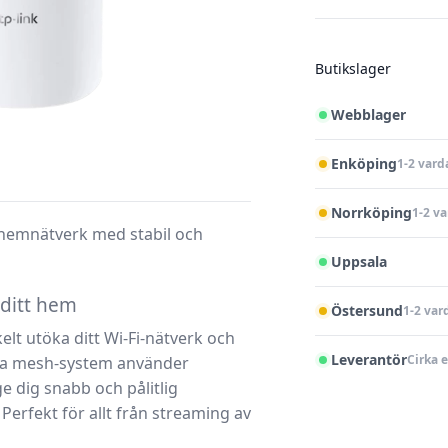
Butikslager
Webblager
Enköping
1-2 vard
Norrköping
1-2 v
 hemnätverk med stabil och
Uppsala
 ditt hem
Östersund
1-2 var
lt utöka ditt Wi-Fi-nätverk och
Leverantör
Cirka 
etta mesh-system använder
e dig snabb och pålitlig
 Perfekt för allt från streaming av