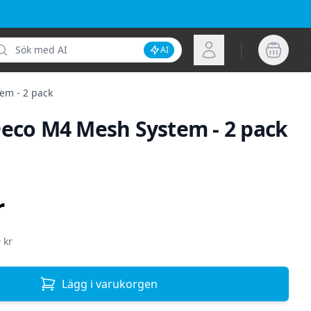
k
Logga in
AI
Inaktivera AI-sökning
em - 2 pack
Deco M4 Mesh System - 2 pack
ion
r
 kr
Lägg i varukorgen