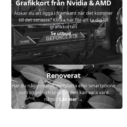
Grafikkort från Nvidia & AMD
Älskar du att ligga i framkant när det kommer
till det senaste? Klicka här för att ta dig till
grafikkorten
Se utbud
→
Renoverat
Har du någon dator, surfplatta eller smartphone
som ligger och skräpar, den kan vara värd
något!
Läs mer
→