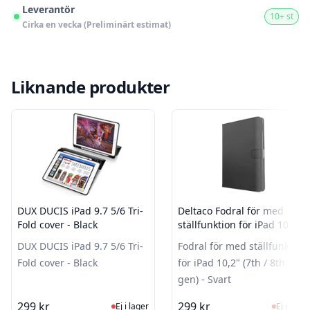
Leverantör
10+ st
Cirka en vecka (Preliminärt estimat)
Liknande produkter
DUX DUCIS iPad 9.7 5/6 Tri-
Deltaco Fodral för med
Fold cover - Black
ställfunktion för iPad 10,2"
(7th / 8th / 9th gen) - Svart
DUX DUCIS iPad 9.7 5/6 Tri-
Fodral för med ställfunktion
Fold cover - Black
för iPad 10,2" (7th / 8th / 9th
gen) - Svart
Ej i lager, besök produktsidan för sen
Ej i la
299 kr
299 kr
Ej i lager
Ej i lager