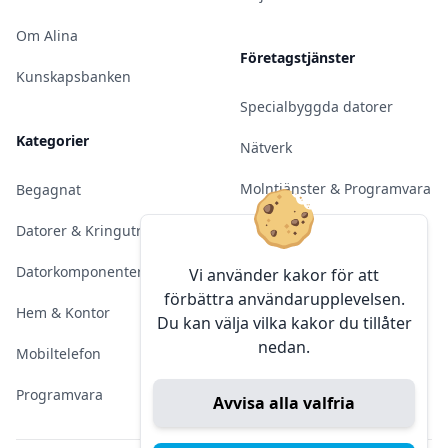
Om Alina
Företagstjänster
Kunskapsbanken
Specialbyggda datorer
Kategorier
Nätverk
Molntjänster & Programvara
Begagnat
Server & Backup
Datorer & Kringutrustning
Kameraövervakning
Datorkomponenter
Vi använder kakor för att
förbättra användarupplevelsen.
Konferens & Public Display
Hem & Kontor
Du kan välja vilka kakor du tillåter
nedan.
Sälja elektronik
Mobiltelefon
Programvara
Avvisa alla valfria