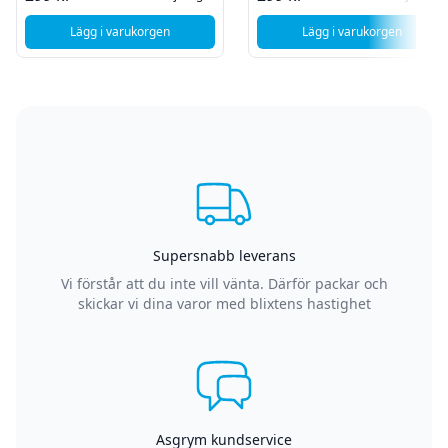
Lägg i varukorgen
Lägg i varukorgen
, DUX DUCIS iPad 9.7 5/6 Tri-Fold cover - Black
, Deltaco Fodral f
Supersnabb leverans
Vi förstår att du inte vill vänta. Därför packar och
skickar vi dina varor med blixtens hastighet
Asgrym kundservice