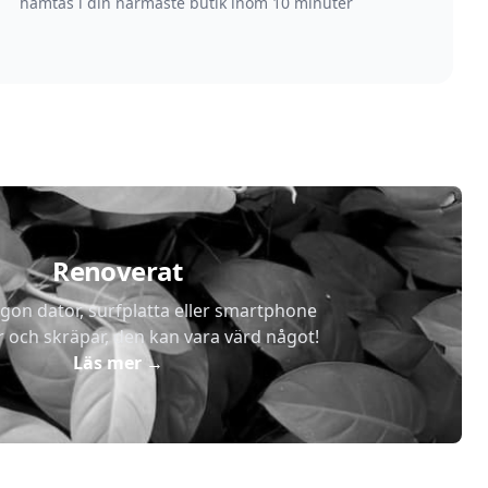
hämtas i din närmaste butik inom 10 minuter
Renoverat
gon dator, surfplatta eller smartphone
r och skräpar, den kan vara värd något!
Läs mer
→