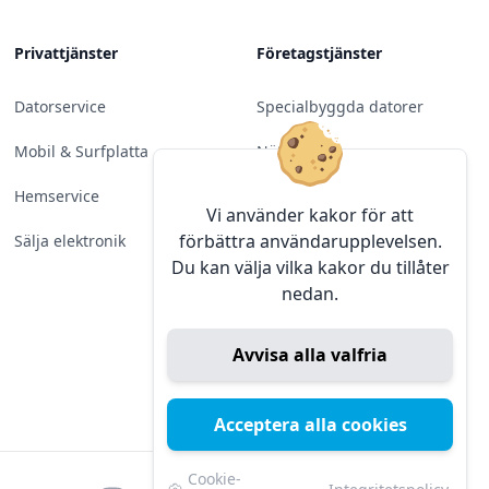
Privattjänster
Företagstjänster
Datorservice
Specialbyggda datorer
Mobil & Surfplatta
Nätverk
Hemservice
Molntjänster &
Vi använder kakor för att
Programvara
förbättra användarupplevelsen.
Sälja elektronik
Du kan välja vilka kakor du tillåter
Server & Backup
nedan.
Kameraövervakning
Avvisa alla valfria
Konferens & Public Display
Sälja elektronik
Acceptera alla cookies
Cookie-