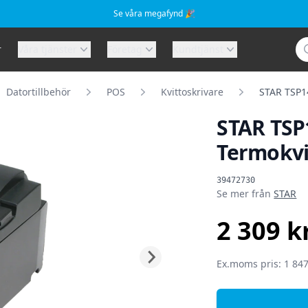
Se våra megafynd 🎉
Sö
r
Våra tjänster
Företag
Kundtjänst
Datortillbehör
POS
Kvittoskrivare
STAR TSP14
STAR TSP
Termokvit
Produktinformat
39472730
Se mer från
STAR
2 309 k
SEK
Ex.moms pris: 1 847