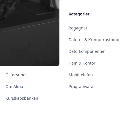
Allmänt
Kategorier
Kontakt & Öppettider
Begagnat
Uppsala
Datorer & Kringutrustning
Enköping
Datorkomponenter
Norrköping
Hem & Kontor
Östersund
Mobiltelefon
Om Alina
Programvara
Kunskapsbanken