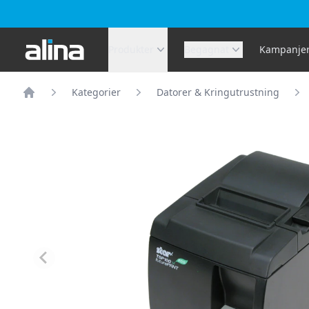
Alina.se
Produkter
Begagnat
Kampanje
Kategorier
Datorer & Kringutrustning
Hem