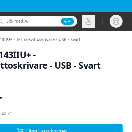
k
Logga in
AI
Inaktivera AI-sökning
3IIU+ - Termokvittoskrivare - USB - Svart
143IIU+ -
toskrivare - USB - Svart
ion
r
,20 kr
Lägg i varukorgen