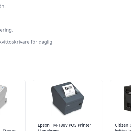
ön.
ering.
vittoskrivare för daglig
Epson TM-T88V POS Printer
Citizen 
 - Ethernet
Monokrom
kvittosk