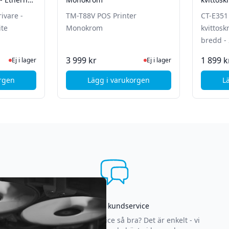
bredd -
rivare -
TM-T88V POS Printer
CT-E351 
ite
Monokrom
kvittosk
bredd -
 lager, besök produktsidan för senaste status
Ej i lager, besök produktsida
3 999 kr
1 899 k
Ej i lager
Ej i lager
orgen
Lägg i varukorgen
L
hernet - Black
on TM-T88VII - Kvittoskrivare - USB - Ethernet - White
, Epson TM-T88V POS Printer M
Asgrym kundservice
Varför är vår kundservice så bra? Det är enkelt - vi