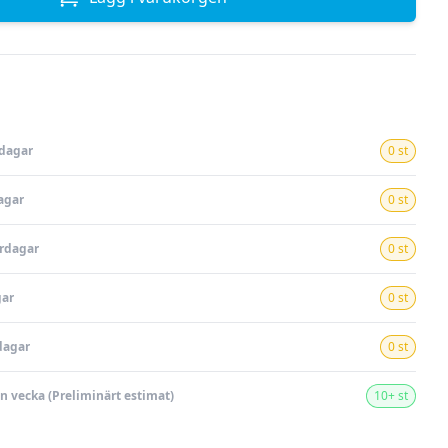
rdagar
0 st
agar
0 st
ardagar
0 st
gar
0 st
dagar
0 st
en vecka (Preliminärt estimat)
10+ st