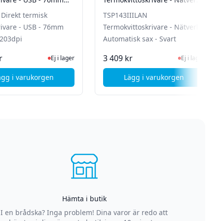
 203dpi
Automatisk sax - Svart
Direkt termisk
TSP143IIILAN
rivare - USB - 76mm
Termokvittoskrivare - Nätverk -
 203dpi
Automatisk sax - Svart
n för senaste status
Ej i lager, besök produktsidan för senaste status
Ej i lager, besök 
r
3 409 kr
Ej i lager
Ej i lager
ägg i varukorgen
Lägg i varukorgen
onokrom
, Citizen CT-E351 Direkt termisk kvittoskrivare - USB - 76mm
, STAR TSP143IIILAN 
Hämta i butik
I en brådska? Inga problem! Dina varor är redo att