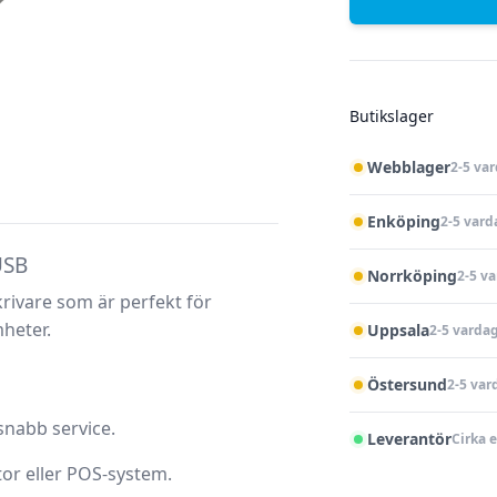
Butikslager
Webblager
2-5 va
Enköping
2-5 vard
USB
Norrköping
2-5 v
rivare som är perfekt för
heter.
Uppsala
2-5 varda
Östersund
2-5 var
snabb service.
Leverantör
Cirka 
tor eller POS-system.