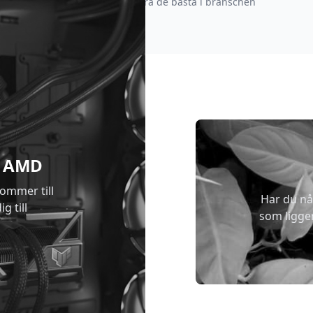
strävar efter att vara de bästa i branschen
 & AMD
kommer till
Har du nå
g till
som ligge