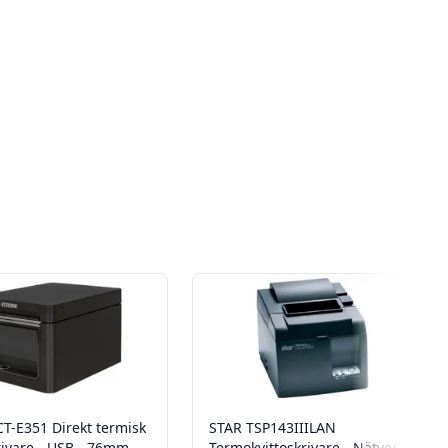
CT-E351 Direkt termisk
STAR TSP143IIILAN
rivare - USB - 76mm
Termokvittoskrivare - Nätverk -