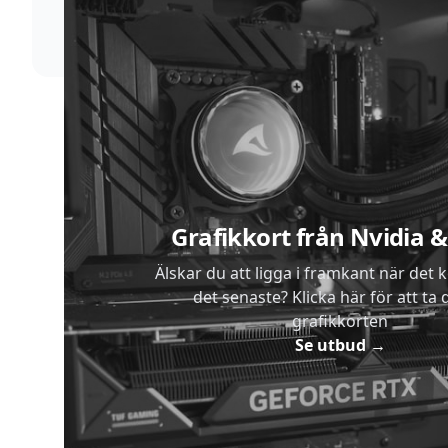
skickar vi dina varor med blixtens hastighet
Sidfot
Grafikkort från Nvidia
Älskar du att ligga i framkant när det 
det senaste? Klicka här för att ta di
grafikkorten
Se utbud
→