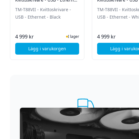
- Black
- White
TM-T88VII - Kvittoskrivare -
TM-T88VII - Kvittosk
USB - Ethernet - Black
USB - Ethernet - Wh
I Lager
Ej i
4 999 kr
4 999 kr
I lager
Lägg i varukorgen
Lägg i varuk
, Epson TM-T88VII - Kvittoskrivare - USB - Et
, Eps
Supersnabb leverans
Vi förstår att du inte vill vänta. Därför packar och