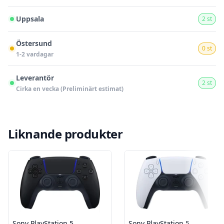
Uppsala
2 st
Östersund
0 st
1-2 vardagar
Leverantör
2 st
Cirka en vecka (Preliminärt estimat)
Liknande produkter
Sony PlayStation 5
Sony PlayStation 5