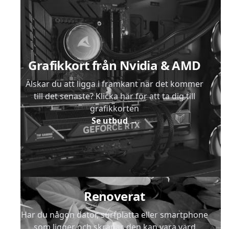
Sidfot
Grafikkort från Nvidia & AMD
Älskar du att ligga i framkant när det kommer
till det senaste? Klicka här för att ta dig till
grafikkorten
Se utbud
→
Renoverat
Har du någon dator, surfplatta eller smartphone
som ligger och skräpar, den kan vara värd