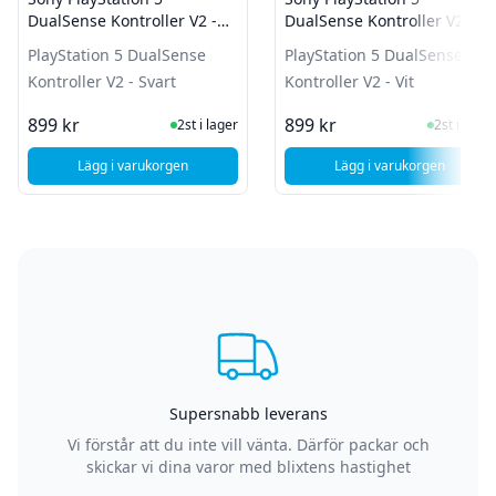
DualSense Kontroller V2 -
DualSense Kontroller V2 -
Svart
Vit
PlayStation 5 DualSense
PlayStation 5 DualSense
Kontroller V2 - Svart
Kontroller V2 - Vit
I Lager
I Lager
899 kr
899 kr
2st i lager
2st i lager
Lägg i varukorgen
Lägg i varukorgen
, Sony PlayStation 5 DualSense Kontroller V2 - Svart
, Sony PlayStation
Supersnabb leverans
Vi förstår att du inte vill vänta. Därför packar och
skickar vi dina varor med blixtens hastighet