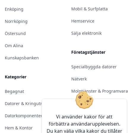
Mobil & Surfplatta
Enköping
Hemservice
Norrköping
Sälja elektronik
Östersund
Om Alina
Företagstjänster
Kunskapsbanken
Specialbyggda datorer
Kategorier
Nätverk
Molntjänster & Programvara
Begagnat
Server & Backup
Datorer & Kringutrustning
Kameraövervakning
Datorkomponenter
Vi använder kakor för att
förbättra användarupplevelsen.
Konferens & Public Display
Hem & Kontor
Du kan välja vilka kakor du tillåter