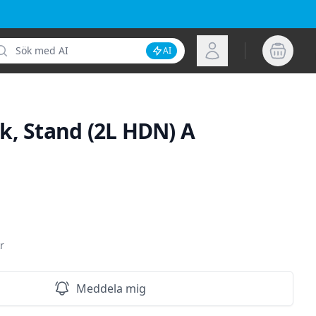
k
Logga in
AI
Inaktivera AI-sökning
k, Stand (2L HDN) A
ion
r
Meddela mig