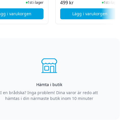
I Lager
I Lager
499 kr
1st i lager
1st i lager
ägg i varukorgen
Lägg i varukorgen
till 43" - Max 45 kg
, ON BHM 1.1 Universal bordsstativ / TV Fot - 32" - 70" - Svar
, Deltaco OFFICE Heav
Hämta i butik
I en brådska? Inga problem! Dina varor är redo att
hämtas i din närmaste butik inom 10 minuter