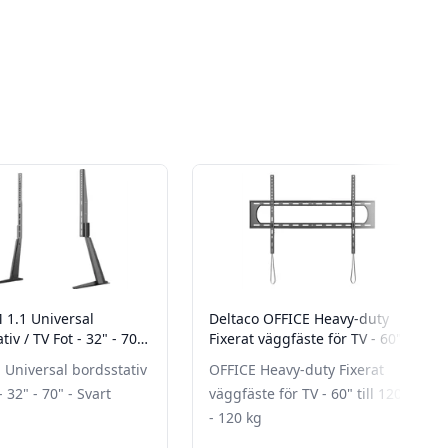
1.1 Universal
Deltaco OFFICE Heavy-duty
tiv / TV Fot - 32" - 70"
Fixerat väggfäste för TV - 60"
till 120" - 120 kg
 Universal bordsstativ
OFFICE Heavy-duty Fixerat
- 32" - 70" - Svart
väggfäste för TV - 60" till 120"
- 120 kg