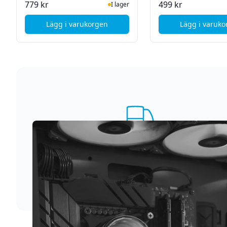
I Lager
I La
779 kr
499 kr
I lager
Lägg i varukorgen
Lägg i varuk
, Deltaco OFFICE Teleskopiskt Takfäste för TV
, And
Supersnabb leverans
Vi förstår att du inte vill vänta. Därför packar och
skickar vi dina varor med blixtens hastighet