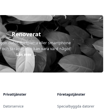
Renoverat
gon dator, surfplatta eller smartphone
r och skräpar, den kan vara värd något!
Läs mer
→
Privattjänster
Företagstjänster
Datorservice
Specialbyggda datorer