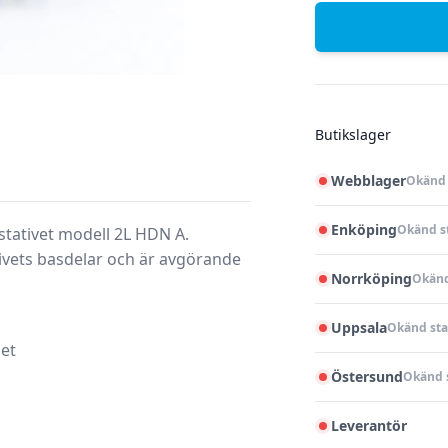
Butikslager
Webblager
Okänd 
Enköping
Okänd s
sstativet modell 2L HDN A.
ivets basdelar och är avgörande
Norrköping
Okänd
Uppsala
Okänd sta
det
Östersund
Okänd 
Leverantör