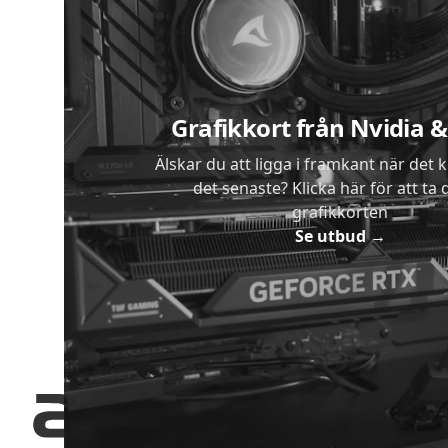
Sidfot
Grafikkort från Nvidia
Älskar du att ligga i framkant när det 
det senaste? Klicka här för att ta di
grafikkorten
Se utbud
→