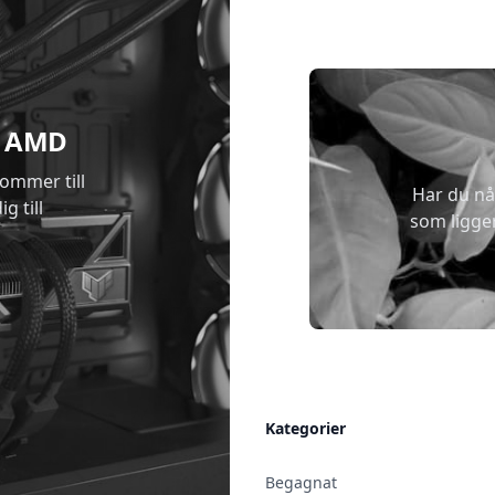
 & AMD
kommer till
Har du nå
g till
som ligge
Allmänt
Kategorier
Kontakt & Öppettider
Begagnat