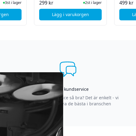
ger
I Lager
299 kr
499 kr
3st i lager
2st i lager
orgen
Lägg i varukorgen
L
 37" till 86" - 60kg - 1090- 1690 mm
ersson Takfäste för TV - 32" till 70"
, Deltaco Fixerat Väggfäste - 23" 
Asgrym kundservice
Varför är vår kundservice så bra? Det är enkelt - vi
strävar efter att vara de bästa i branschen