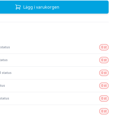
Lägg i varukorgen
status
0 st
tatus
0 st
 status
0 st
tus
0 st
status
0 st
0 st