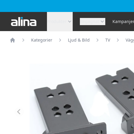
Alina.se
Produkter
Begagnat
Kampanje
Kategorier
Ljud & Bild
TV
Vägg
Hem