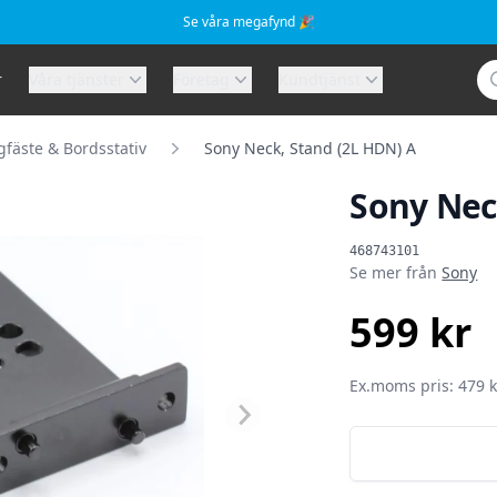
Se våra megafynd 🎉
Sö
r
Våra tjänster
Företag
Kundtjänst
fäste & Bordsstativ
Sony Neck, Stand (2L HDN) A
Sony Nec
Produktinformat
468743101
Se mer från
Sony
599 kr
SEK
Ex.moms pris: 479 k