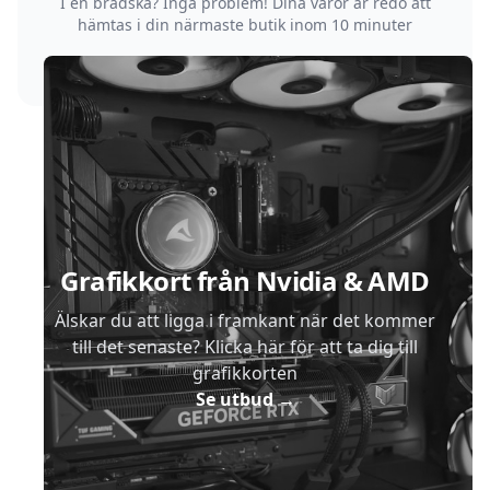
I en brådska? Inga problem! Dina varor är redo att
hämtas i din närmaste butik inom 10 minuter
Sidfot
Grafikkort från Nvidia & AMD
Älskar du att ligga i framkant när det kommer
till det senaste? Klicka här för att ta dig till
grafikkorten
Se utbud
→