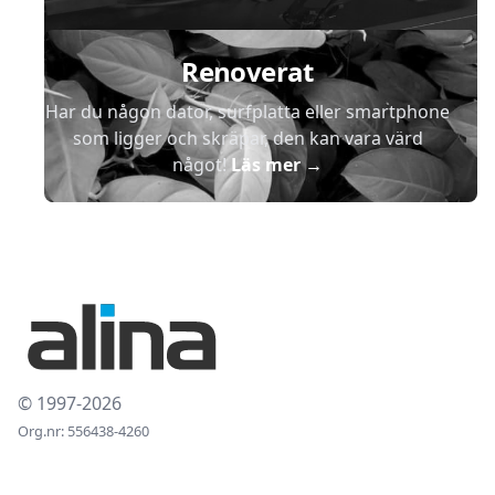
Renoverat
Har du någon dator, surfplatta eller smartphone
som ligger och skräpar, den kan vara värd
något!
Läs mer
→
© 1997-2026
Org.nr: 556438-4260