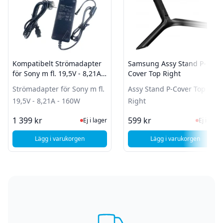
Kompatibelt Strömadapter
Samsung Assy Stand P-
för Sony m fl. 19,5V - 8,21A -
Cover Top Right
160W
Strömadapter för Sony m fl.
Assy Stand P-Cover Top
19,5V - 8,21A - 160W
Right
Ej i lager, besök produktsidan för sen
Ej i la
1 399 kr
599 kr
Ej i lager
Ej i lager
Lägg i varukorgen
Lägg i varukorgen
, Kompatibelt Strömadapter för Sony m fl. 19,5V - 8,21A - 
, Samsung Assy S