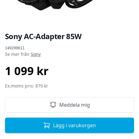
Sony AC-Adapter 85W
Produktinformation
149299611
Se mer från
Sony
1 099 kr
SEK
Ex.moms pris: 879 kr
Meddela mig
Lägg i varukorgen