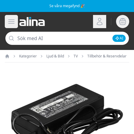
Se våra megafynd 🎉
Alina.se
Öppna meny
Logga in
Sök
AI
Inaktive
Kategorier
Ljud & Bild
TV
Tillbehör & Reservdelar
Hem