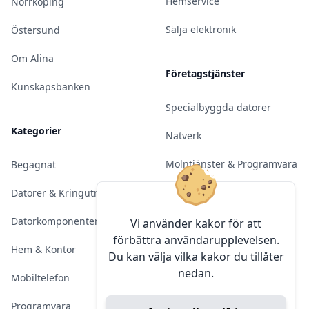
Hemservice
Norrköping
Sälja elektronik
Östersund
Om Alina
Företagstjänster
Kunskapsbanken
Specialbyggda datorer
Kategorier
Nätverk
Molntjänster & Programvara
Begagnat
Server & Backup
Datorer & Kringutrustning
Kameraövervakning
Datorkomponenter
Vi använder kakor för att
förbättra användarupplevelsen.
Konferens & Public Display
Hem & Kontor
Du kan välja vilka kakor du tillåter
nedan.
Sälja elektronik
Mobiltelefon
Programvara