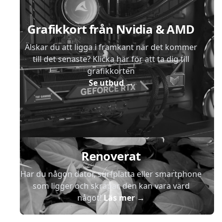
Grafikkort från Nvidia & AMD
Älskar du att ligga i framkant när det kommer
till det senaste? Klicka här för att ta dig till
grafikkorten
Se utbud
→
Renoverat
Har du någon dator, surfplatta eller smartphone
som ligger och skräpar, den kan vara värd
något!
Läs mer
→