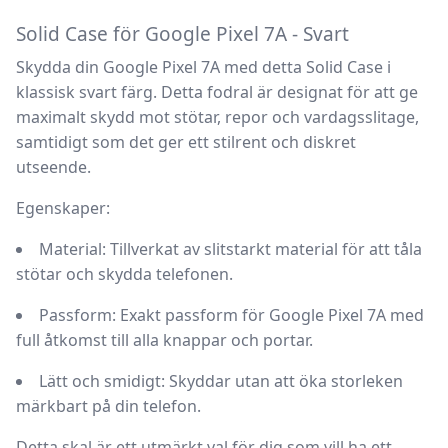
Produktbeskrivning
Solid Case för Google Pixel 7A - Svart
Skydda din Google Pixel 7A med detta
Solid Case
i
klassisk svart färg. Detta fodral är designat för att ge
maximalt skydd mot stötar, repor och vardagsslitage,
samtidigt som det ger ett stilrent och diskret
utseende.
Egenskaper:
Material
: Tillverkat av slitstarkt material för att tåla
stötar och skydda telefonen.
Passform
: Exakt passform för Google Pixel 7A med
full åtkomst till alla knappar och portar.
Lätt och smidigt
: Skyddar utan att öka storleken
märkbart på din telefon.
Detta skal är ett utmärkt val för dig som vill ha ett