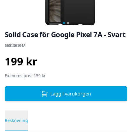
Solid Case för Google Pixel 7A - Svart
Produktinformation
660136194A
199 kr
SEK
Ex.moms pris: 159 kr
Lägg i varukorgen
Beskrivning