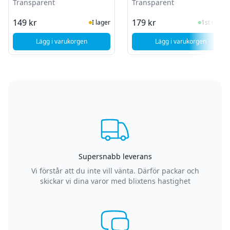
Transparent
Transparent
I Lager
I Lager
149 kr
179 kr
I lager
1st i lager
Lägg i varukorgen
Lägg i varukorgen
, Skal för OnePlus Nord CE5 5G / Ace 5 Racing 5G - Transpa
, SiGN Ultra Slim
Supersnabb leverans
Vi förstår att du inte vill vänta. Därför packar och
skickar vi dina varor med blixtens hastighet