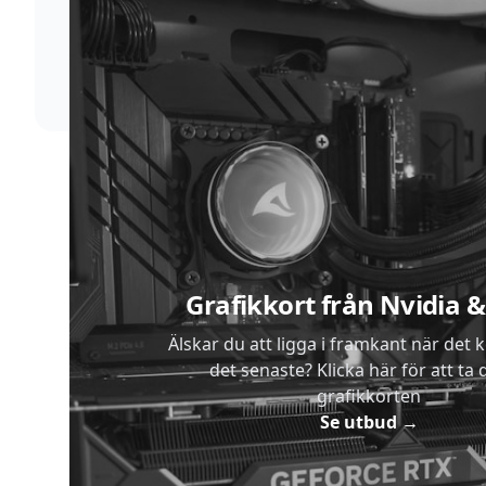
Vi förstår att du inte vill vänta. Därför packar och
skickar vi dina varor med blixtens hastighet
Sidfot
Grafikkort från Nvidia
Älskar du att ligga i framkant när det 
det senaste? Klicka här för att ta di
grafikkorten
Se utbud
→