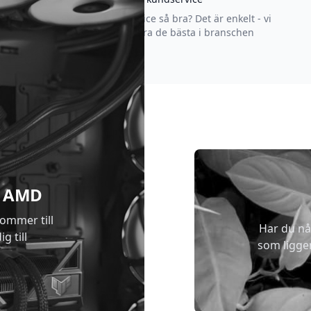
Varför är vår kundservice så bra? Det är enkelt - vi
strävar efter att vara de bästa i branschen
 & AMD
kommer till
Har du nå
g till
som ligge