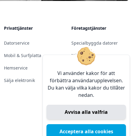
Privattjänster
Företagstjänster
Datorservice
Specialbyggda datorer
Mobil & Surfplatta
Nätverk
Hemservice
Molntjänster &
Vi använder kakor för att
Programvara
förbättra användarupplevelsen.
Sälja elektronik
Du kan välja vilka kakor du tillåter
Server & Backup
nedan.
Kameraövervakning
Avvisa alla valfria
Konferens & Public Display
Sälja elektronik
Acceptera alla cookies