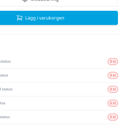
Lägg i varukorgen
status
0 st
tatus
0 st
 status
0 st
tus
0 st
status
0 st