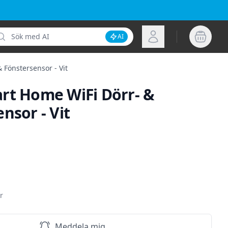
k
Logga in
AI
Inaktivera AI-sökning
 Fönstersensor - Vit
rt Home WiFi Dörr- &
nsor - Vit
ion
r
Meddela mig