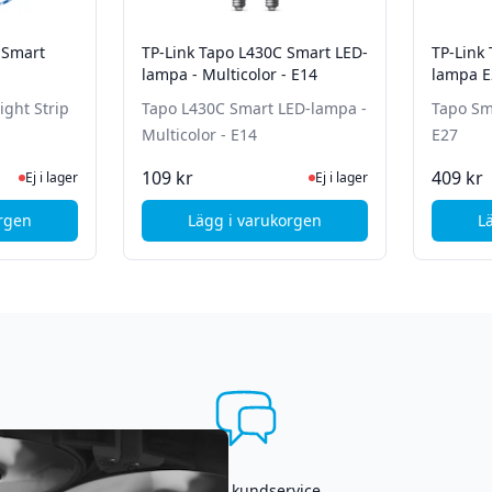
 Smart
TP-Link Tapo L430C Smart LED-
TP-Link
lampa - Multicolor - E14
lampa E
ight Strip
Tapo L430C Smart LED-lampa -
Tapo Sm
Multicolor - E14
E27
te status
 lager, besök produktsidan för senaste status
Ej i lager, besök produktsida
109 kr
409 kr
Ej i lager
Ej i lager
orgen
Lägg i varukorgen
L
-Link Tapo L920-5 Smart Light Strip RGB 5 m
, TP-Link Tapo L430C Smart LED-
Asgrym kundservice