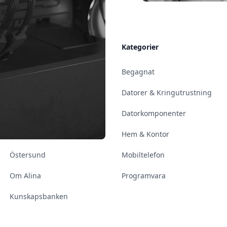
Allmänt
Kategorier
Kontakt & Öppettider
Begagnat
Uppsala
Datorer & Kringutrustning
Enköping
Datorkomponenter
Norrköping
Hem & Kontor
Östersund
Mobiltelefon
Om Alina
Programvara
Kunskapsbanken