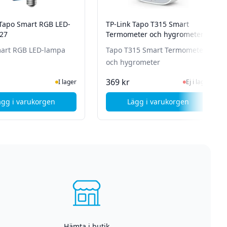
 Tapo Smart RGB LED-
TP-Link Tapo T315 Smart
27
Termometer och hygrometer
art RGB LED-lampa
Tapo T315 Smart Termometer
och hygrometer
n för senaste status
I Lager
Ej i lager, besök 
369 kr
I lager
Ej i lager
ägg i varukorgen
Lägg i varukorgen
lampa - Multicolor - E14
, TP-Link Tapo Smart RGB LED-lampa E27
, TP-Link Tapo T315
Hämta i butik