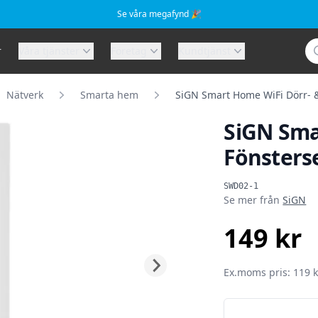
Se våra megafynd 🎉
Sö
r
Våra tjänster
Företag
Kundtjänst
Nätverk
Smarta hem
SiGN Smart Home WiFi Dörr- &
SiGN Sma
Fönsterse
Produktinformat
SWD02-1
Se mer från
SiGN
149 kr
SEK
Ex.moms pris: 119 k