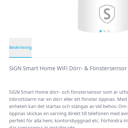
Beskrivning
Produktbeskrivning
SiGN Smart Home WiFi Dörr- & Fönstersensor
SiGN Smart Home dörr- och fönstersensor som är utfor
inbrottslarm när en dörr eller ett fönster öppnas. Me
enheten kan det startas och stängas av vid behov. Om en
öppnas skickas en varning direkt till telefonen med av
perfekt för alla hem, kontorsbyggnad etc. Förhindra i
där sensorerna är installerade.