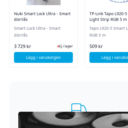
Nuki Smart Lock Ultra - Smart
TP-Link Tapo L920-5
dörrlås
Light Strip RGB 5 m
Smart Lock Ultra - Smart
Tapo L920-5 Smart L
dörrlås
RGB 5 m
Ej i lager, besök produktsidan för senas
Ej i
3 729 kr
509 kr
Ej i lager
Lägg i varukorgen
Lägg i varuk
, Nuki Smart Lock Ultra - Smart dörrlås
, TP
Supersnabb leverans