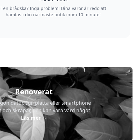
I en brådska? Inga problem! Dina varor är redo att
hämtas i din närmaste butik inom 10 minuter
Renoverat
gon dator, surfplatta eller smartphone
r och skräpar, den kan vara värd något!
Läs mer
→