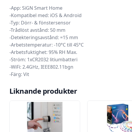
-App: SiGN Smart Home
-Kompatibel med: iOS & Android
-Typ: Dörr- & fönstersensor
-Trådlöst avstånd: 50 mm
-Detekteringsavstånd: =15 mm
-Arbetstemperatur: -10°C till 45°C
-Arbetsfuktighet: 95% RH Max.
-Ström: 1xCR2032 litiumbatteri
-WiFi: 2.4GHz, IEEE802.11bgn
-Färg: Vit
Liknande produkter