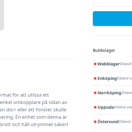
Butikslager
Webblager
Okänd 
Enköping
Okänd s
Norrköping
Okänd
mat för att utlösa ett
d enkel omkopplare på sidan av
Uppsala
Okänd sta
 dörr eller ett fönster skulle
isering. En enhet som denna är
Östersund
Okänd 
nbrott och håll utrymmet säkert