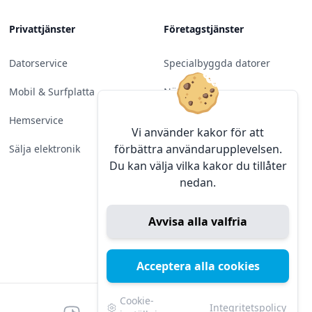
Privattjänster
Företagstjänster
Datorservice
Specialbyggda datorer
Mobil & Surfplatta
Nätverk
Hemservice
Molntjänster &
Vi använder kakor för att
Programvara
förbättra användarupplevelsen.
Sälja elektronik
Du kan välja vilka kakor du tillåter
Server & Backup
nedan.
Kameraövervakning
Avvisa alla valfria
Konferens & Public Display
Sälja elektronik
Acceptera alla cookies
Cookie-
Integritetspolicy