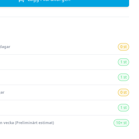
rdagar
0 st
1 st
1 st
gar
0 st
1 st
en vecka (Preliminärt estimat)
10+ st