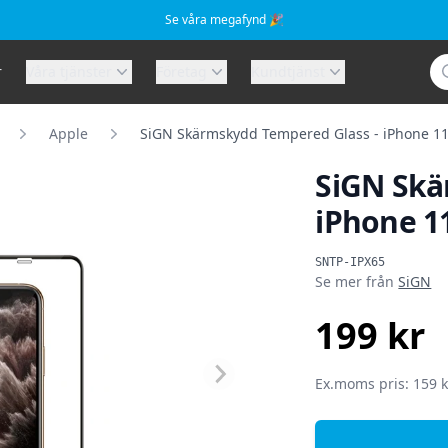
Se våra megafynd 🎉
Sö
r
Våra tjänster
Företag
Kundtjänst
Apple
SiGN Skärmskydd Tempered Glass - iPhone 11 
SiGN Skä
iPhone 11
Produktinformat
SNTP-IPX65
Se mer från
SiGN
199 kr
SEK
Ex.moms pris: 159 k