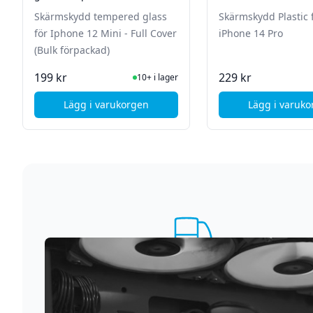
Cover (Bulk förpackad)
Skärmskydd tempered glass
Skärmskydd Plastic fil
för Iphone 12 Mini - Full Cover
iPhone 14 Pro
(Bulk förpackad)
I Lager
I La
199 kr
229 kr
10+ i lager
Lägg i varukorgen
Lägg i varuk
, King Skärmskydd tempered glass för Iphone
Supersnabb leverans
Vi förstår att du inte vill vänta. Därför packar och
skickar vi dina varor med blixtens hastighet