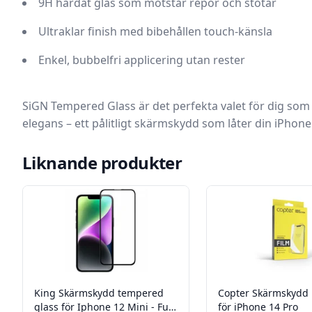
9H härdat glas
som motstår repor och stötar
Ultraklar finish
med bibehållen touch-känsla
Enkel, bubbelfri applicering
utan rester
SiGN Tempered Glass är det perfekta valet för dig som
elegans – ett pålitligt skärmskydd som låter din iPhone
Liknande produkter
King Skärmskydd tempered
Copter Skärmskydd P
glass för Iphone 12 Mini - Full
för iPhone 14 Pro