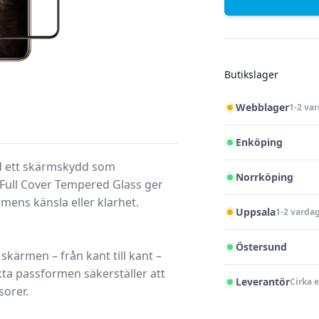
Butikslager
Webblager
1-2 va
Enköping
d ett skärmskydd som
Norrköping
 Full Cover Tempered Glass ger
mens känsla eller klarhet.
Uppsala
1-2 varda
Östersund
skärmen – från kant till kant –
ta passformen säkerställer att
Leverantör
Cirka 
sorer.