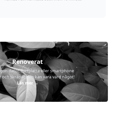
Renoverat
gon dator, surfplatta eller smartphone
r och skräpar, den kan vara värd något!
Läs mer
→