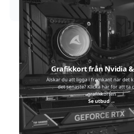
Sidfot
Grafikkort från Nvidia
Älskar du att ligga i framkant när det 
det senaste? Klicka här för att ta di
grafikkorten
Se utbud
→