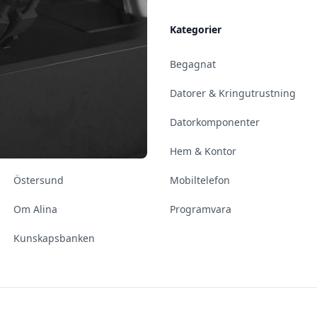
Allmänt
Kategorier
Kontakt & Öppettider
Begagnat
Uppsala
Datorer & Kringutrustning
Enköping
Datorkomponenter
Norrköping
Hem & Kontor
Östersund
Mobiltelefon
Om Alina
Programvara
Kunskapsbanken