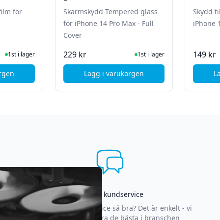
Full Cover
m för
Skärmskydd Tempered glass
Skydd ti
för iPhone 14 Pro Max - Full
iPhone 
Cover
ger
I Lager
229 kr
149 kr
1st i lager
1st i lager
orgen
Lägg i varukorgen
L
 12 Mini - Full Cover (Bulk förpackad)
, Copter Skärmskydd Plastic film för iPhone 14 Pro
, SiGN Skärmskydd Tempered glas
Asgrym kundservice
Varför är vår kundservice så bra? Det är enkelt - vi
strävar efter att vara de bästa i branschen