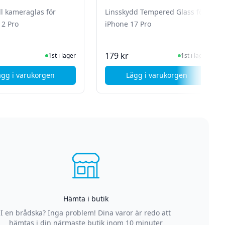
ll kameraglas för
Linsskydd Tempered Glass för
12 Pro
iPhone 17 Pro
I Lager
I Lager
179 kr
1st i lager
1st i lager
ägg i varukorgen
Lägg i varukorgen
s för iPhone 14 Pro Max - Full Cover
, SiGN Skydd till kameraglas för iPhone 12 Pro
, SiGN Linsskydd Te
Hämta i butik
I en brådska? Inga problem! Dina varor är redo att
hämtas i din närmaste butik inom 10 minuter