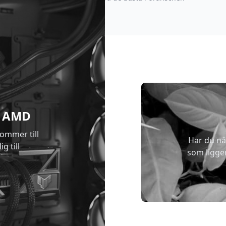
 & AMD
kommer till
Har du nå
g till
som ligge