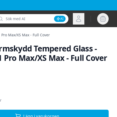
k
Logga in
AI
Inaktivera AI-sökning
Pro Max/XS Max - Full Cover
rmskydd Tempered Glass -
 Pro Max/XS Max - Full Cover
ion
r
Lägg i varukorgen