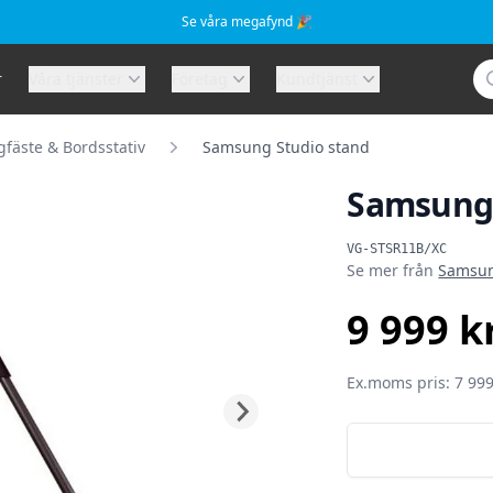
Se våra megafynd 🎉
Sö
r
Våra tjänster
Företag
Kundtjänst
fäste & Bordsstativ
Samsung Studio stand
Samsung 
Produktinformat
VG-STSR11B/XC
Se mer från
Samsu
9 999 k
SEK
Ex.moms pris: 7 999