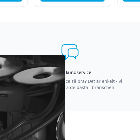
Asgrym kundservice
Varför är vår kundservice så bra? Det är enkelt - vi
strävar efter att vara de bästa i branschen