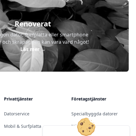
Renoverat
gon dator, surfplatta eller smartphone
r och skräpar, den kan vara värd något!
Läs mer
→
Privattjänster
Företagstjänster
Datorservice
Specialbyggda datorer
Mobil & Surfplatta
Nätverk