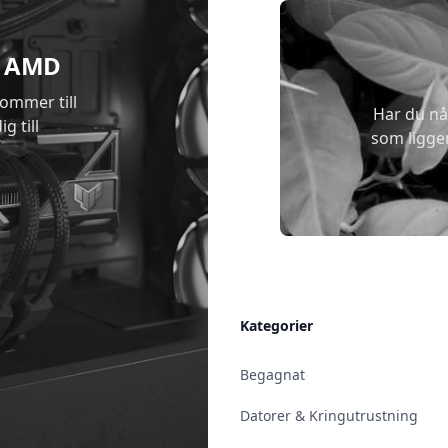
 & AMD
kommer till
Har du nå
g till
som ligge
Allmänt
Kategorier
Kontakt & Öppettider
Begagnat
Uppsala
Datorer & Kringutrustning