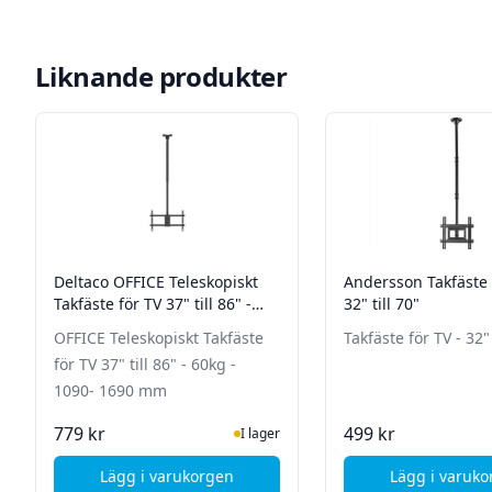
Liknande produkter
Deltaco OFFICE Teleskopiskt
Andersson Takfäste 
Takfäste för TV 37" till 86" -
32" till 70"
60kg - 1090- 1690 mm
OFFICE Teleskopiskt Takfäste
Takfäste för TV - 32" 
för TV 37" till 86" - 60kg -
1090- 1690 mm
I Lager
I La
779 kr
499 kr
I lager
Lägg i varukorgen
Lägg i varuk
, Deltaco OFFICE Teleskopiskt Takfäste för TV
, And