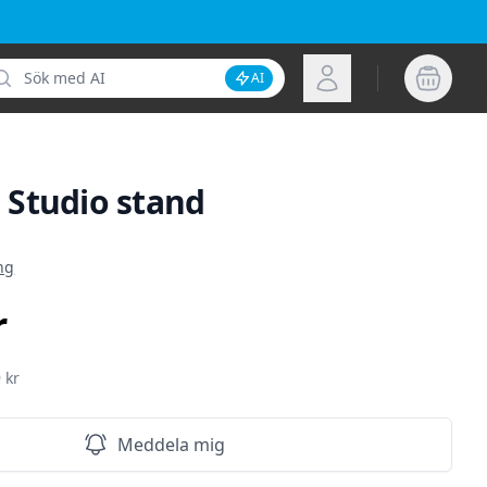
k
Logga in
AI
Inaktivera AI-sökning
Studio stand
ion
ng
r
 kr
Meddela mig