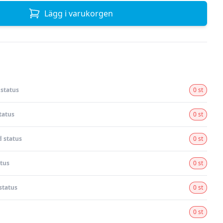
Lägg i varukorgen
status
0 st
tatus
0 st
 status
0 st
tus
0 st
status
0 st
0 st