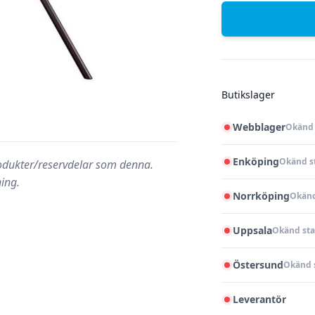
Butikslager
Webblager
Okänd 
Enköping
Okänd s
rodukter/reservdelar som denna.
ning.
Norrköping
Okänd
Uppsala
Okänd sta
Östersund
Okänd 
Leverantör