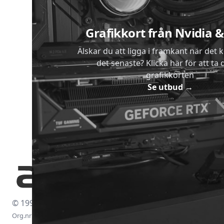
Grafikkort från Nvidia
Älskar du att ligga i framkant när det 
det senaste? Klicka här för att ta di
grafikkorten
Se utbud
→
© 1997-2026
Org.nr: 556438-4260