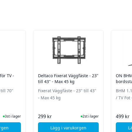
för TV -
Deltaco Fixerat Väggfäste - 23"
ON BHM 
till 43" - Max 45 kg
bordssta
- Svart
till 70"
Fixerat Väggfäste - 23" till 43"
BHM 1.1
- Max 45 kg
/ TV Fot 
ger
I Lager
299 kr
499 kr
3st i lager
2st i lager
orgen
Lägg i varukorgen
L
 37" till 86" - 60kg - 1090- 1690 mm
ersson Takfäste för TV - 32" till 70"
, Deltaco Fixerat Väggfäste - 23" 