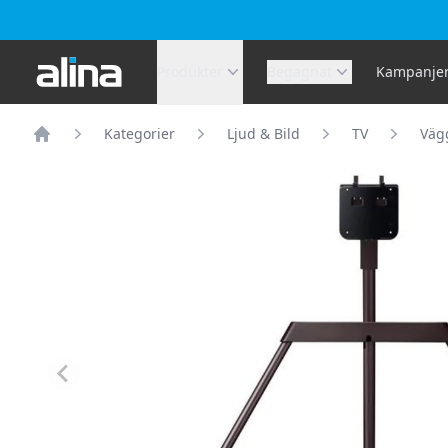
Alina.se
Produkter
Begagnat
Kampanje
Kategorier
Ljud & Bild
TV
Vägg
Hem