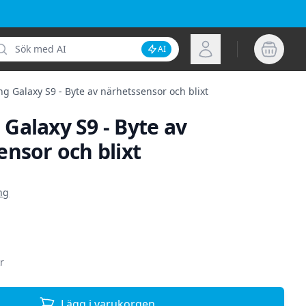
k
Logga in
AI
Inaktivera AI-sökning
 Galaxy S9 - Byte av närhetssensor och blixt
Galaxy S9 - Byte av
nsor och blixt
ion
ng
r
Lägg i varukorgen