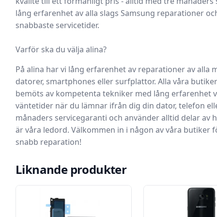
kvalité till ett förmånligt pris - alltid med tre månader
lång erfarenhet av alla slags Samsung reparationer o
snabbaste servicetider.
Varför ska du välja alina?
På alina har vi lång erfarenhet av reparationer av alla
datorer, smartphones eller surfplattor.
Alla våra butike
bemöts av kompetenta tekniker med lång erfarenhet vil
väntetider när du lämnar ifrån dig din dator, telefon ell
månaders servicegaranti och använder alltid delar av hö
är våra ledord. Välkommen in i någon av våra butiker fö
snabb reparation!
Liknande produkter