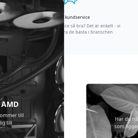
Asgrym kundservice
Varför är vår kundservice så bra? Det är enkelt - vi
strävar efter att vara de bästa i branschen
 & AMD
kommer till
Har du nå
g till
som ligge