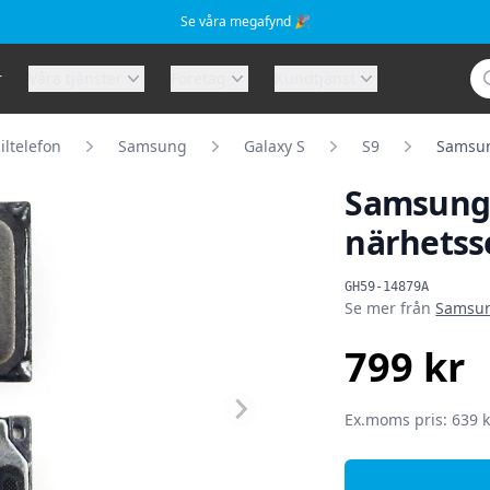
Se våra megafynd 🎉
Sö
r
Våra tjänster
Företag
Kundtjänst
ltelefon
Samsung
Galaxy S
S9
Samsung
Samsung 
närhetsse
Produktinformat
GH59-14879A
Se mer från
Samsu
799 kr
SEK
Ex.moms pris: 639 k