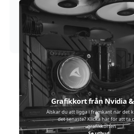
Supersnabb leverans
Vi förstår att du inte vill vänta. Därför packar och
skickar vi dina varor med blixtens hastighet
Sidfot
Grafikkort från Nvidia
Älskar du att ligga i framkant när det 
det senaste? Klicka här för att ta di
grafikkorten
Se utbud
→