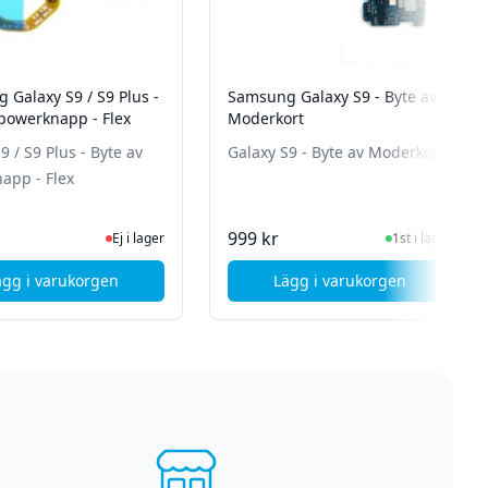
 Galaxy S9 / S9 Plus -
Samsung Galaxy S9 - Byte av
 powerknapp - Flex
Moderkort
9 / S9 Plus - Byte av
Galaxy S9 - Byte av Moderkort
app - Flex
Ej i lager, besök produktsidan för senaste status
I Lager
999 kr
Ej i lager
1st i lager
ägg i varukorgen
Lägg i varukorgen
e av bakkamera
, Samsung Galaxy S9 / S9 Plus - Byte av powerknapp - Flex
, Samsung Galaxy S9