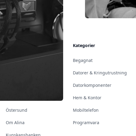
Allmänt
Kategorier
Kontakt & Öppettider
Begagnat
Uppsala
Datorer & Kringutrustning
Enköping
Datorkomponenter
Norrköping
Hem & Kontor
Östersund
Mobiltelefon
Om Alina
Programvara
Kunskapsbanken