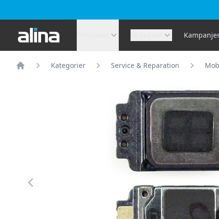
Alina.se
Produkter
Begagnat
Kampanje
Kategorier
Service & Reparation
Mobi
Hem