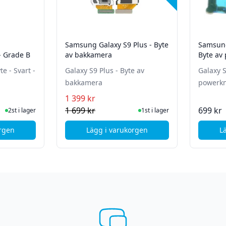
Samsung Galaxy S9 Plus - Byte
Samsung
- Grade B
av bakkamera
Byte av
e - Svart -
Galaxy S9 Plus - Byte av
Galaxy S
bakkamera
powerkn
1 399 kr
te status
ger
I Lager
1 699 kr
699 kr
2st i lager
1st i lager
orgen
Lägg i varukorgen
L
msung Galaxy S9 Baksidebyte - Svart - Grade B
, Samsung Galaxy S9 Plus - Byt