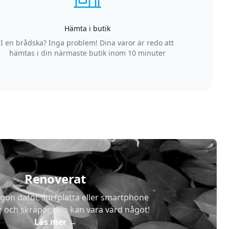
Hämta i butik
I en brådska? Inga problem! Dina varor är redo att
hämtas i din närmaste butik inom 10 minuter
Renoverat
gon dator, surfplatta eller smartphone
r och skräpar, den kan vara värd något!
Läs mer
→