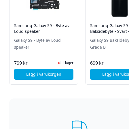
Samsung Galaxy S9 - Byte av
Samsung Galaxy S9
Loud speaker
Baksidebyte - Svart 
Galaxy S9 - Byte av Loud
Galaxy S9 Baksidebyt
speaker
Grade B
Ej i lager, besök produktsidan för senas
I La
799 kr
699 kr
Ej i lager
Lägg i varukorgen
Lägg i varuk
, Samsung Galaxy S9 - Byte av Loud speaker
, Sa