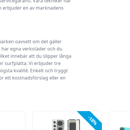
s servicegaranti. Våra tekniker har
ch erbjuder en av marknadens
 märken oavsett om det gäller
r
har egna
verkstäder
och du
ket innebär att du slipper långa
er surfplatta. Vi erbjuder tre
gsta kvalité. Enkelt och tryggt
r ett kostnadsförslag eller en
-18%