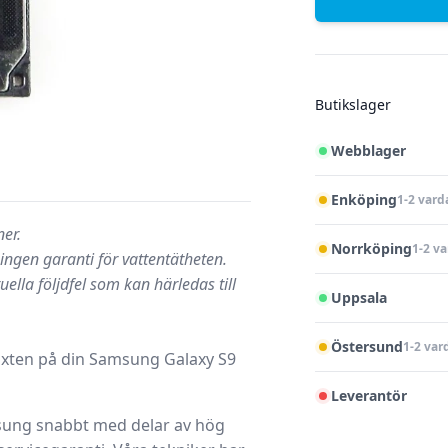
Butikslager
Webblager
Enköping
1-2 vard
er.
Norrköping
1-2 v
 ingen garanti för vattentätheten.
uella följdfel som kan härledas till
Uppsala
Östersund
1-2 var
lixten på din Samsung Galaxy S9
Leverantör
msung snabbt med delar av hög