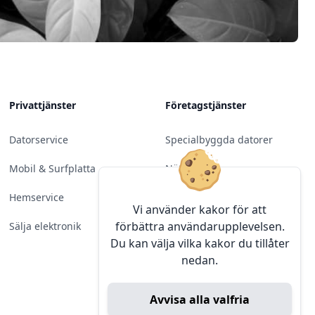
Privattjänster
Företagstjänster
Datorservice
Specialbyggda datorer
Mobil & Surfplatta
Nätverk
Hemservice
Molntjänster &
Vi använder kakor för att
Programvara
förbättra användarupplevelsen.
Sälja elektronik
Du kan välja vilka kakor du tillåter
Server & Backup
nedan.
Kameraövervakning
Avvisa alla valfria
Konferens & Public Display