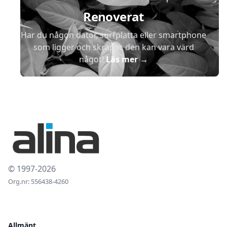
Renoverat
Har du någon dator, surfplatta eller smartphone
som ligger och skräpar, den kan vara värd
något!
Läs mer
→
© 1997-2026
Org.nr: 556438-4260
Allmänt