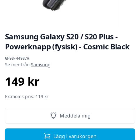
Samsung Galaxy S20 / S20 Plus -
Powerknapp (fysisk) - Cosmic Black
Produktinformation
GH98-44987A
Se mer från
Samsung
149 kr
SEK
Ex.moms pris: 119 kr
Meddela mig
Lägg i varukorgen