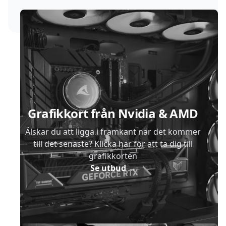
Sidfot
Grafikkort från Nvidia & AMD
Älskar du att ligga i framkant när det kommer
till det senaste? Klicka här för att ta dig till
grafikkorten
Se utbud
→