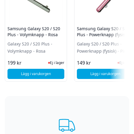
Samsung Galaxy S20 / S20
Samsung Galaxy S20 / S20
Plus - Volymknapp - Rosa
Plus - Powerknapp (fysisk) -
Pink
Galaxy S20 / S20 Plus -
Galaxy S20 / S20 Plus -
Volymknapp - Rosa
Powerknapp (fysisk) - Pink
Ej i lager, besök produktsidan för sen
Ej i la
199 kr
149 kr
Ej i lager
Ej i lager
Lägg i varukorgen
Lägg i varukorgen
, Samsung Galaxy S20 / S20 Plus - Volymknapp - Rosa
, Samsung Galaxy 