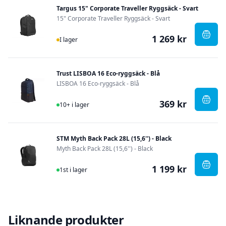
Targus 15" Corporate Traveller Ryggsäck - Svart
15" Corporate Traveller Ryggsäck - Svart
1 269 kr
I Lager
, Targ
I lager
Trust LISBOA 16 Eco-ryggsäck - Blå
LISBOA 16 Eco-ryggsäck - Blå
369 kr
I Lager
, Trus
10+ i lager
STM Myth Back Pack 28L (15,6'') - Black
Myth Back Pack 28L (15,6'') - Black
1 199 kr
I Lager
, STM 
1st i lager
Liknande produkter