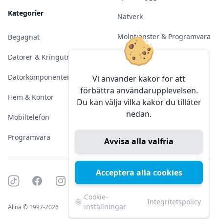
Kategorier
Nätverk
Molntjänster & Programvara
Begagnat
Server & Backup
Datorer & Kringutrustning
Kameraövervakning
Datorkomponenter
Vi använder kakor för att
förbättra användarupplevelsen.
Konferens & Public Display
Hem & Kontor
Du kan välja vilka kakor du tillåter
nedan.
Sälja elektronik
Mobiltelefon
Programvara
Avvisa alla valfria
Acceptera alla cookies
Tiktok
Facebook
Instagram
YouTube
Mörkt läge
Mörkt läge
Cookie-
Integritetspolicy
inställningar
Alina © 1997-2026