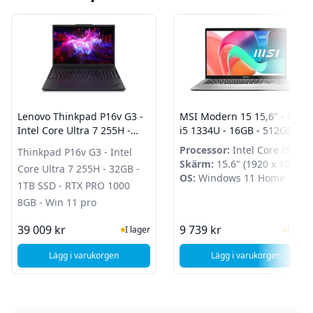
Lenovo Thinkpad P16v G3 -
MSI Modern 15 15,6" - Core
Intel Core Ultra 7 255H -
i5 1334U - 16GB - 512GB
32GB - 1TB SSD - RTX PRO
SSD - Windows 11 Home
Processor:
Intel Core i5
Thinkpad P16v G3 - Intel
1000 8GB - Win 11 pro
1334U
Skärm:
15.6" (1920 x 1080)
Core Ultra 7 255H - 32GB -
OS:
Windows 11 Home
1TB SSD - RTX PRO 1000
8GB - Win 11 pro
I Lager
I Lag
39 009 kr
9 739 kr
I lager
I lager
Lägg i varukorgen
Lägg i varukorgen
, Lenovo Thinkpad P16v G3 - Intel Core Ultra 7 255H - 32G
, MSI Modern 15 