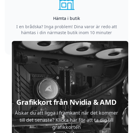
Hämta i butik
I en brådska? Inga problem! Dina varor är redo att
hämtas i din närmaste butik inom 10 minuter
Sidfot
Grafikkort från Nvidia & AMD
Älskar du att ligga i framkant när det kommer
till det senaste? Klicka här för att ta dig till
grafikkorten