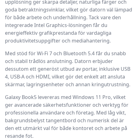
upplösning ger skarpa detaljer, naturliga färger och
goda betraktningsvinklar, vilket gör datorn väl lämpad
för både arbete och underhållning. Tack vare den
integrerade
Intel Graphics
-lösningen får du
energieffektiv grafikprestanda för vardagliga
produktivitetsuppgifter och mediahantering.
Med stöd för
Wi-Fi 7
och
Bluetooth 5.4
får du snabb
och stabil trådlös anslutning. Datorn erbjuder
dessutom ett generöst utbud av portar, inklusive
USB
4
,
USB-A
och
HDMI
, vilket gör det enkelt att ansluta
skärmar, lagringsenheter och annan kringutrustning.
Galaxy Book5 levereras med
Windows 11 Pro
, vilket
ger avancerade säkerhetsfunktioner och verktyg för
professionella användare och företag. Med låg vikt,
bakgrundsbelyst tangentbord och numerisk del är
den ett utmärkt val för både kontoret och arbete på
resande fot.