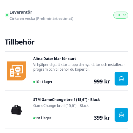
Leverantör
10+ st
Cirka en vecka (Preliminärt estimat)
Tillbehör
Alina Dator klar för start
Vi hjälper dig att starta upp din nya dator och installerar
program och tillbehör du köper till!
999 kr
I Lager
, Alin
10+ i lager
STM GameChange breif (15,6") - Black
GameChange breif (15,6") - Black
399 kr
I Lager
, STM
1st i lager