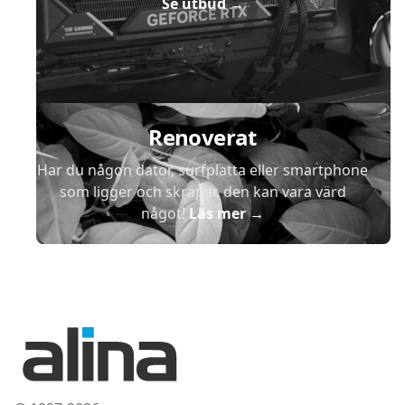
Se utbud
→
Renoverat
Har du någon dator, surfplatta eller smartphone
som ligger och skräpar, den kan vara värd
något!
Läs mer
→