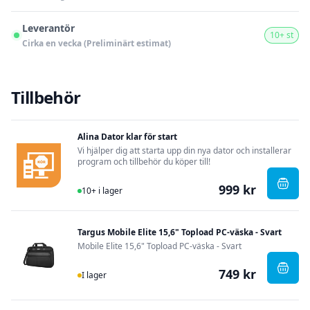
Leverantör
10+ st
Cirka en vecka (Preliminärt estimat)
Tillbehör
Alina Dator klar för start
Vi hjälper dig att starta upp din nya dator och installerar
program och tillbehör du köper till!
999 kr
I Lager
, Alin
10+ i lager
Targus Mobile Elite 15,6" Topload PC-väska - Svart
Mobile Elite 15,6" Topload PC-väska - Svart
749 kr
I Lager
, Targ
I lager