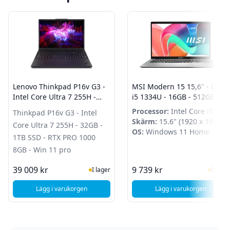
Lenovo Thinkpad P16v G3 -
MSI Modern 15 15,6" - Core
Intel Core Ultra 7 255H -
i5 1334U - 16GB - 512GB
32GB - 1TB SSD - RTX PRO
SSD - Windows 11 Home
Processor:
Intel Core i5
Thinkpad P16v G3 - Intel
1000 8GB - Win 11 pro
1334U
Skärm:
15.6" (1920 x 1080)
Core Ultra 7 255H - 32GB -
OS:
Windows 11 Home
1TB SSD - RTX PRO 1000
8GB - Win 11 pro
I Lager
I Lag
39 009 kr
9 739 kr
I lager
I lager
Lägg i varukorgen
Lägg i varukorgen
, Lenovo Thinkpad P16v G3 - Intel Core Ultra 7 255H - 32G
, MSI Modern 15 