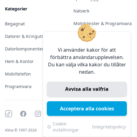
Kategorier
Nätverk
Molntjänster & Programvara
Begagnat
Server & Backup
Datorer & Kringutrustning
Kameraövervakning
Datorkomponenter
Vi använder kakor för att
förbättra användarupplevelsen.
Konferens & Public Display
Hem & Kontor
Du kan välja vilka kakor du tillåter
nedan.
Sälja elektronik
Mobiltelefon
Programvara
Avvisa alla valfria
Acceptera alla cookies
Tiktok
Facebook
Instagram
YouTube
Mörkt läge
Mörkt läge
Cookie-
Integritetspolicy
inställningar
Alina © 1997-2026