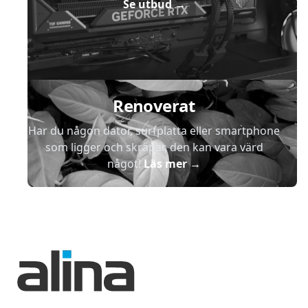
Se utbud
→
Renoverat
Har du någon dator, surfplatta eller smartphone
som ligger och skräpar, den kan vara värd
något!
Läs mer
→