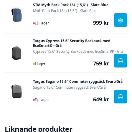
STM Myth Back Pack 18L (15,6") - Slate Blue
Myth Back Pack 18L (15,6") - Slate Blue
999 kr
Ej i lager
, STM 
Ej i lager
Targus Cypress 15.6” Security Backpack med
EcoSmart® - Grå
Cypress 15.6” Security Backpack med EcoSmart® - Grå
759 kr
I Lager
, Tar
I lager
Targus Sagano 15.6" Commuter ryggsäck Svart/Grå
Sagano 15.6" Commuter ryggsäck Svart/Grå
649 kr
Ej i lager
, Tar
Ej i lager
Liknande produkter