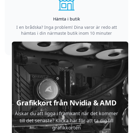
Hämta i butik
I en brådska? Inga problem! Dina varor är redo att
hämtas i din närmaste butik inom 10 minuter
Sidfot
Grafikkort från Nvidia & AMD
Älskar du att ligga i framkant när det kommer
till det senaste? Klicka här för att ta dig till
grafikkorten