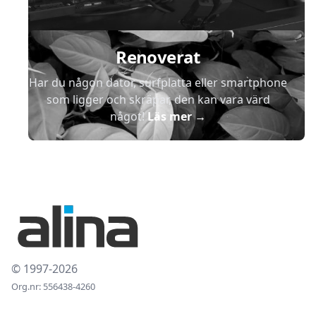
Renoverat
Har du någon dator, surfplatta eller smartphone
som ligger och skräpar, den kan vara värd
något!
Läs mer
→
© 1997-2026
Org.nr: 556438-4260