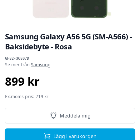
Samsung Galaxy A56 5G (SM-A566) -
Baksidebyte - Rosa
Produktinformation
GH82-36807D
Se mer från
Samsung
899 kr
SEK
Ex.moms pris: 719 kr
Meddela mig
Lägg i varukorgen