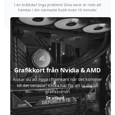
I en brådska? Inga problem! Dina varor är redo att
hämtas i din närmaste butik inom 10 minuter
Sidfot
Grafikkort från Nvidia & AMD
Älskar du att ligga i framkant när det kommer
till det senaste? Klicka här för att ta dig till
grafikkorten
Se utbud
→