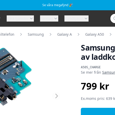
Se våra megafynd 🎉
Sö
r
Våra tjänster
Företag
Kundtjänst
ltelefon
Samsung
Galaxy A
Galaxy A50
Samsung 
av laddk
Produktinformat
A50S_CHARGE
Se mer från
Samsu
799 kr
SEK
Ex.moms pris: 639 k