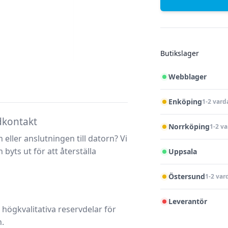
Butikslager
Webblager
Enköping
1-2 vard
dkontakt
Norrköping
1-2 v
ller anslutningen till datorn? Vi
byts ut för att återställa
Uppsala
Östersund
1-2 var
Leverantör
högkvalitativa reservdelar för
n.