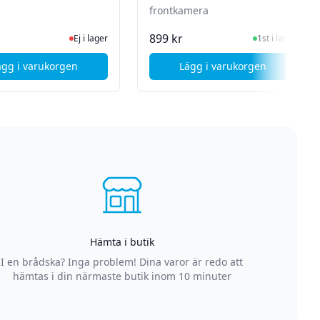
frontkamera
n för senaste status
Ej i lager, besök produktsidan för senaste status
I Lager
899 kr
Ej i lager
1st i lager
ägg i varukorgen
Lägg i varukorgen
e - Svart
, Samsung Galaxy A50 Simkortshållare - Svart
, Samsung Galaxy A4
Hämta i butik
I en brådska? Inga problem! Dina varor är redo att
hämtas i din närmaste butik inom 10 minuter