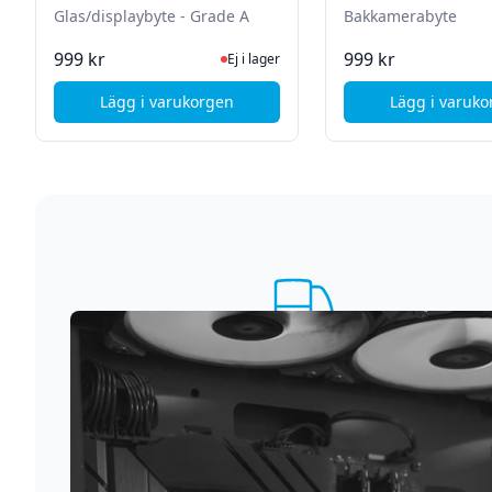
Glas/displaybyte - Grade A
Bakkamerabyte
Ej i lager, besök produktsidan för senas
I La
999 kr
999 kr
Ej i lager
Lägg i varukorgen
Lägg i varuk
, Samsung Galaxy A50 (SM-A505) - Glas/disp
, Sa
Supersnabb leverans
Vi förstår att du inte vill vänta. Därför packar och
skickar vi dina varor med blixtens hastighet