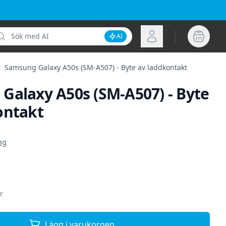
k
Logga in
AI
Inaktivera AI-sökning
Samsung Galaxy A50s (SM-A507) - Byte av laddkontakt
Galaxy A50s (SM-A507) - Byte
ontakt
ion
ng
r
Lägg i varukorgen