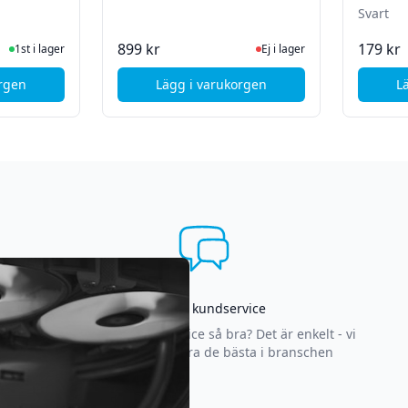
Svart
te status
ger
Ej i lager, besök produktsida
899 kr
179 kr
1st i lager
Ej i lager
orgen
Lägg i varukorgen
L
laybyte - Grade A
msung Galaxy A50 (SM-A505) - Bakkamerabyte
, Samsung Galaxy A50 Baksidebyt
Asgrym kundservice
Varför är vår kundservice så bra? Det är enkelt - vi
strävar efter att vara de bästa i branschen