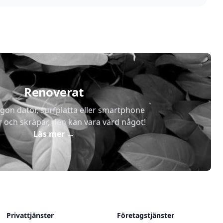
Renoverat
gon dator, surfplatta eller smartphone
r och skräpar, den kan vara värd något!
Läs mer
→
Privattjänster
Företagstjänster