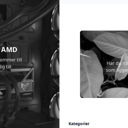
 & AMD
kommer till
Har du nå
g till
som ligge
Allmänt
Kategorier