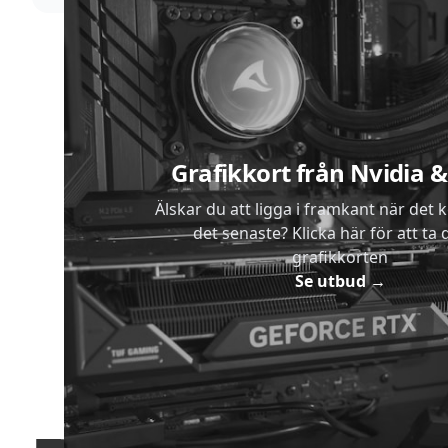
Sidfot
Grafikkort från Nvidia
Älskar du att ligga i framkant när det 
det senaste? Klicka här för att ta di
grafikkorten
Se utbud
→