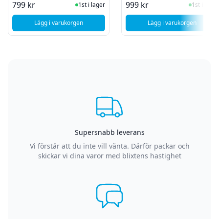
I Lager
I Lager
799 kr
999 kr
1st i lager
1st i lager
Lägg i varukorgen
Lägg i varukorgen
, Samsung Galaxy A12 (SM-A125) - Byte av bakkamera Ult
, Samsung Galax
Supersnabb leverans
Vi förstår att du inte vill vänta. Därför packar och
skickar vi dina varor med blixtens hastighet