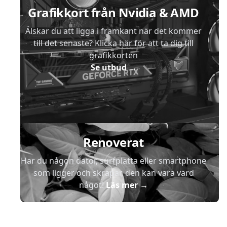
Grafikkort från Nvidia & AMD
Älskar du att ligga i framkant när det kommer
till det senaste? Klicka här för att ta dig till
grafikkorten
Se utbud
→
Renoverat
Har du någon dator, surfplatta eller smartphone
som ligger och skräpar, den kan vara värd
något!
Läs mer
→