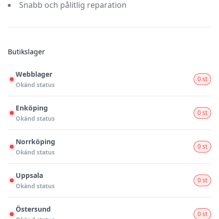
Snabb och pålitlig reparation
Butikslager
Webblager
0 st
Okänd status
Enköping
0 st
Okänd status
Norrköping
0 st
Okänd status
Uppsala
0 st
Okänd status
Östersund
0 st