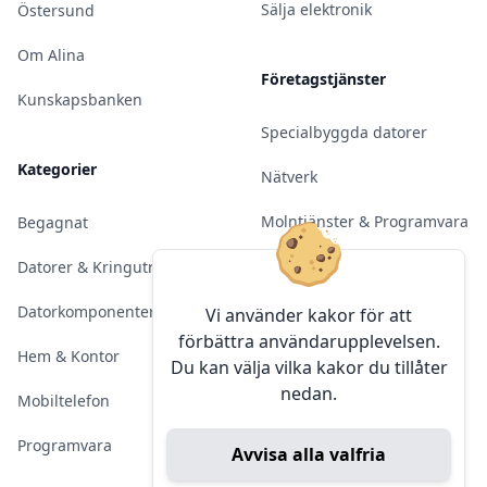
Sälja elektronik
Östersund
Om Alina
Företagstjänster
Kunskapsbanken
Specialbyggda datorer
Kategorier
Nätverk
Molntjänster & Programvara
Begagnat
Server & Backup
Datorer & Kringutrustning
Kameraövervakning
Datorkomponenter
Vi använder kakor för att
förbättra användarupplevelsen.
Konferens & Public Display
Hem & Kontor
Du kan välja vilka kakor du tillåter
nedan.
Sälja elektronik
Mobiltelefon
Programvara
Avvisa alla valfria