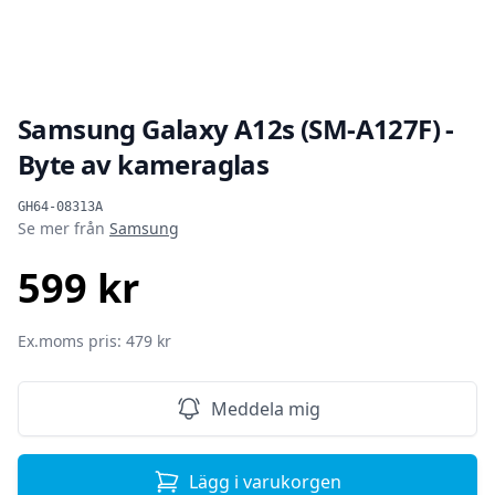
Samsung Galaxy A12s (SM-A127F) -
Byte av kameraglas
Produktinformation
GH64-08313A
Se mer från
Samsung
599 kr
SEK
Ex.moms pris: 479 kr
Meddela mig
Lägg i varukorgen