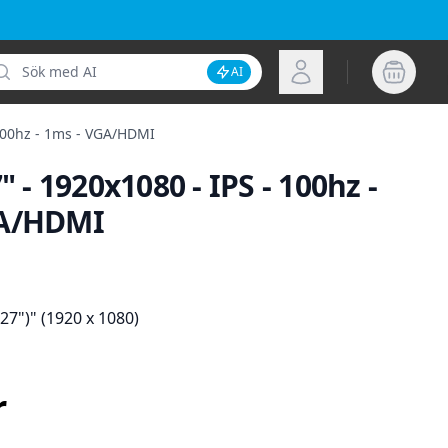
k
Logga in
AI
Inaktivera AI-sökning
 100hz - 1ms - VGA/HDMI
" - 1920x1080 - IPS - 100hz -
GA/HDMI
ion
27")" (1920 x 1080)
s
r