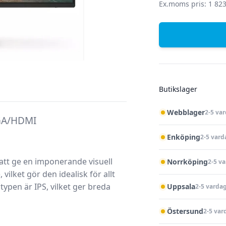
Ex.moms pris: 1 823
Butikslager
Webblager
2-5 va
VGA/HDMI
Enköping
2-5 vard
att ge en imponerande visuell
Norrköping
2-5 v
ilket gör den idealisk för allt
ltypen är IPS, vilket ger breda
Uppsala
2-5 varda
Östersund
2-5 var