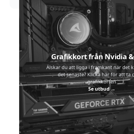
Sidfot
Grafikkort från Nvidia
Älskar du att ligga i framkant när det 
det senaste? Klicka här för att ta di
grafikkorten
Se utbud
→