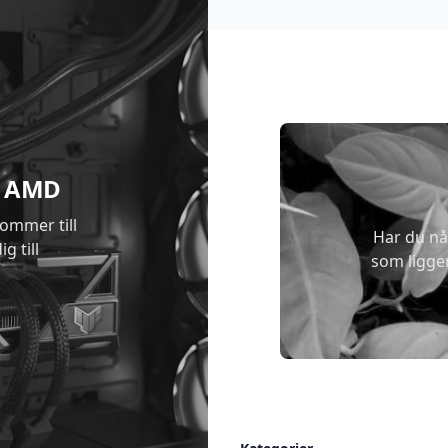
 & AMD
kommer till
Har du nå
g till
som ligge