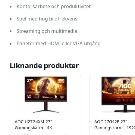
Kontorsarbete och produktivitet
Spel med hög bildfrekvens
Streaming och multimedia
Enheter med HDMI eller VGA-utgång
Liknande produkter
AOC U27G4XM 27"
AOC 27G42E 27"
Gamingskärm - 4K -
Gamingskärm - 192
3860x2160 IPS - 320/160hz -
- 180hz - 0,5ms