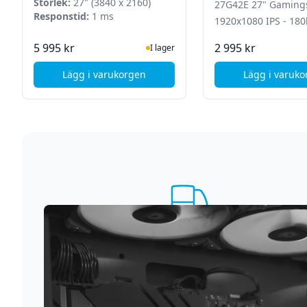
Storlek:
27" (3840 x 2160)
27G42E 27" Gaming
1ms
Responstid:
1 ms
1920x1080 IPS - 180
I Lager
I La
5 995 kr
2 995 kr
I lager
Lägg i varukorgen
Lägg i varuk
, AOC U27G4XM 27" Gamingskärm - 4K - 3860
, AO
Supersnabb leverans
Vi förstår att du inte vill vänta. Därför packar och
skickar vi dina varor med blixtens hastighet