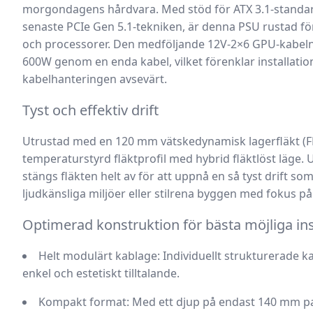
morgondagens hårdvara. Med stöd för ATX 3.1-standa
senaste PCIe Gen 5.1-tekniken, är denna PSU rustad fö
och processorer. Den medföljande 12V-2×6 GPU-kabeln kl
600W genom en enda kabel, vilket förenklar installatio
kabelhanteringen avsevärt.
Tyst och effektiv drift
Utrustad med en 120 mm vätskedynamisk lagerfläkt (F
temperaturstyrd fläktprofil med
hybrid fläktlöst läge
. 
stängs fläkten helt av för att uppnå en så tyst drift som
ljudkänsliga miljöer eller stilrena byggen med fokus på 
Optimerad konstruktion för bästa möjliga ins
Helt modulärt kablage
: Individuellt strukturerade k
enkel och estetiskt tilltalande.
Kompakt format
: Med ett djup på endast 140 mm p