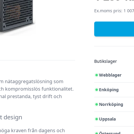
SEK
Ex.moms pris: 1 007
Butikslager
Webblager
m nätaggregatslösning som
h kompromisslös funktionalitet.
Enköping
 prestanda, tyst drift och
Norrköping
t design
Uppsala
 höga kraven från dagens och
Östersund