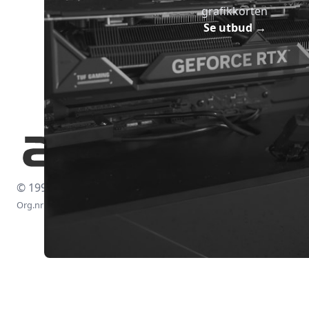
grafikkorten
Se utbud
→
© 1997-2026
Org.nr: 556438-4260