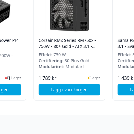
power PF1
Corsair RMx Series RM750x -
Sama P8
750W - 80+ Gold - ATX 3.1 -
3.1 - Sva
Modulärt
Effekt:
750 W
Effekt:
8
200W -
Certifiering:
80 Plus Gold
Certifie
Modularitet:
Modulärt
Modular
 lager, besök produktsidan för senaste status
I Lager
1 789 kr
1 439 k
Ej i lager
I lager
orgen
Lägg i varukorgen
L
ermaltake Toughpower PF1 - 1200W - Platinum
, Corsair RMx Series RM750x - 7