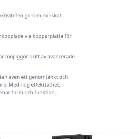
fektiviteten genom minskat
kopplade via kopparplatta för
gar möjliggör drift av avancerade
 utan även ett genomtänkt och
are. Med hög effekttäthet,
nar form och funktion,