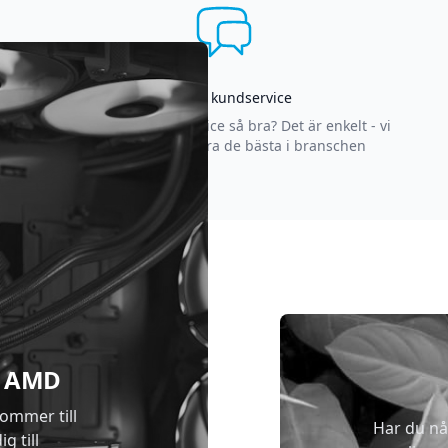
Asgrym kundservice
Varför är vår kundservice så bra? Det är enkelt - vi
strävar efter att vara de bästa i branschen
 & AMD
kommer till
Har du nå
g till