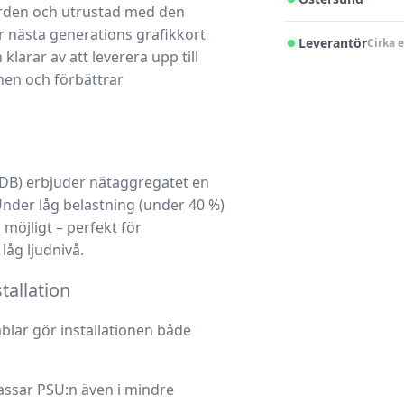
rden och utrustad med den
r nästa generations grafikkort
Leverantör
Cirka 
arar av att leverera upp till
nen och förbättrar
DB) erbjuder nätaggregatet en
Under låg belastning (under 40 %)
 möjligt – perfekt för
låg ljudnivå.
tallation
ablar gör installationen både
assar PSU:n även i mindre