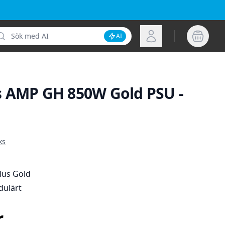
k
Logga in
AI
Inaktivera AI-sökning
 AMP GH 850W Gold PSU -
ion
ks
lus Gold
ulärt
r