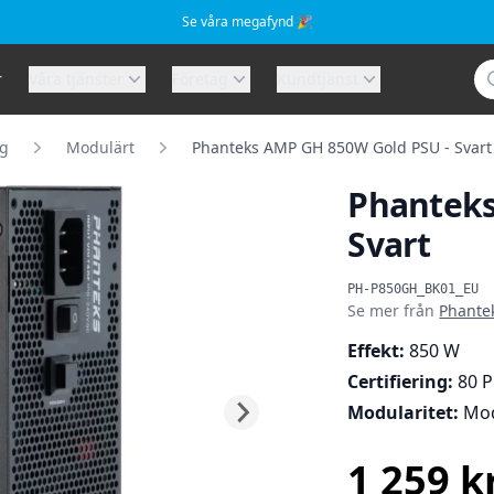
Se våra megafynd 🎉
Sö
r
Våra tjänster
Företag
Kundtjänst
g
Modulärt
Phanteks AMP GH 850W Gold PSU - Svart
Phanteks
Svart
Produktinformat
PH-P850GH_BK01_EU
Se mer från
Phante
Effekt:
850 W
Certifiering:
80 P
Modularitet:
Mod
1 259 k