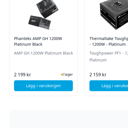
Phanteks AMP GH 1200W
Thermaltake Tough
Platinum Black
- 1200W - Platinum
AMP GH 1200W Platinum Black
Toughpower PF1 - 1
Platinum
I Lager
Ej i
2 199 kr
2 159 kr
I lager
Lägg i varukorgen
Lägg i varuk
, Phanteks AMP GH 1200W Platinum Black
, Th