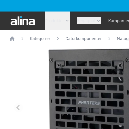
Alina.se
Produkter
Begagnat
Kampanje
Kategorier
Datorkomponenter
Nätag
Hem