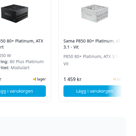
50 80+ Platinum, ATX
Sama P850 80+ Platinum, ATX
rt
3.1 - Vit
50 W
P850 80+ Platinum, ATX 3.1 -
ring:
80 Plus Platinum
Vit
itet:
Modulärt
I Lager
I Lager
r
1 459 kr
I lager
I lager
ägg i varukorgen
Lägg i varukorgen
50W - 80+ Gold - ATX 3.1 - Modulärt
, Sama P850 80+ Platinum, ATX 3.1 - Svart
, Sama P850 80+ Plat