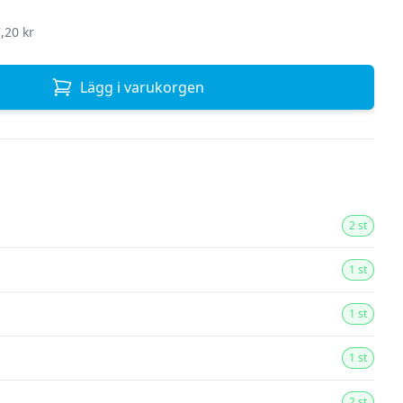
,20 kr
Lägg i varukorgen
2 st
1 st
1 st
1 st
2 st