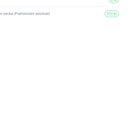
en vecka (Preliminärt estimat)
10+ st