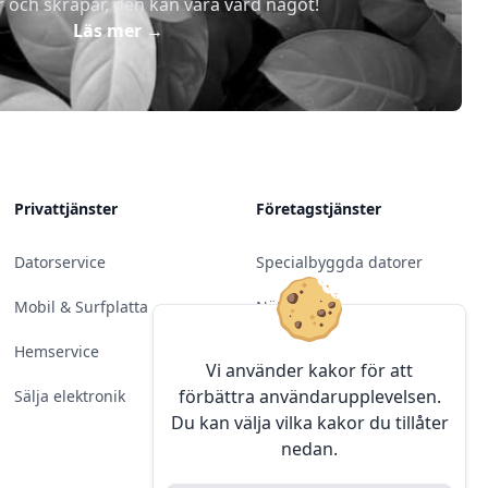
r och skräpar, den kan vara värd något!
Läs mer
→
Privattjänster
Företagstjänster
Datorservice
Specialbyggda datorer
Mobil & Surfplatta
Nätverk
Hemservice
Molntjänster &
Vi använder kakor för att
Programvara
förbättra användarupplevelsen.
Sälja elektronik
Du kan välja vilka kakor du tillåter
Server & Backup
nedan.
Kameraövervakning