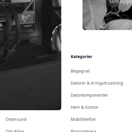
som ligge
Allmänt
Kategorier
Kontakt & Öppettider
Begagnat
Uppsala
Datorer & Kringutrustning
Enköping
Datorkomponenter
Norrköping
Hem & Kontor
Östersund
Mobiltelefon
Om Alina
Programvara