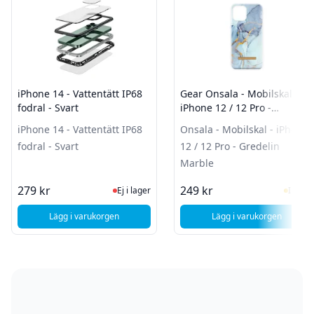
iPhone 14 - Vattentätt IP68
Gear Onsala - Mobilskal -
fodral - Svart
iPhone 12 / 12 Pro -
Gredelin Marble
iPhone 14 - Vattentätt IP68
Onsala - Mobilskal - iPhone
fodral - Svart
12 / 12 Pro - Gredelin
Marble
Ej i lager, besök produktsidan för sen
I Lag
279 kr
249 kr
Ej i lager
I lager
Lägg i varukorgen
Lägg i varukorgen
, iPhone 14 - Vattentätt IP68 fodral - Svart