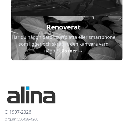
Renoverat
Har du någon dator, surfplatta eller smartphone
som ligger och skräpar, den kan vara värd
något!
Läs mer
→
© 1997-2026
Org.nr: 556438-4260