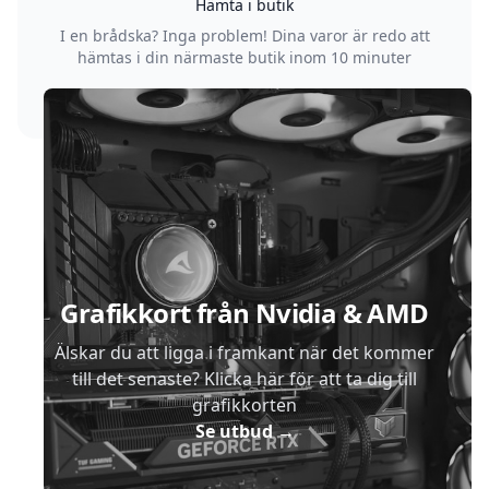
Hämta i butik
I en brådska? Inga problem! Dina varor är redo att
hämtas i din närmaste butik inom 10 minuter
Sidfot
Grafikkort från Nvidia & AMD
Älskar du att ligga i framkant när det kommer
till det senaste? Klicka här för att ta dig till
grafikkorten
Se utbud
→